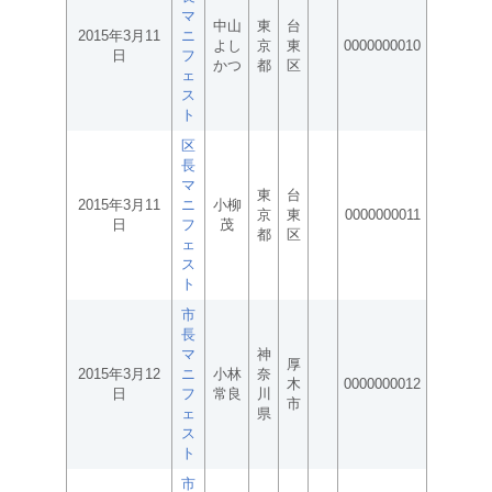
マ
中山
東
台
2015年3月11
ニ
よし
京
東
0000000010
日
フ
かつ
都
区
ェ
ス
ト
区
長
マ
東
台
2015年3月11
ニ
小柳
京
東
0000000011
日
フ
茂
都
区
ェ
ス
ト
市
長
マ
神
厚
2015年3月12
ニ
小林
奈
木
0000000012
日
フ
常良
川
市
ェ
県
ス
ト
市