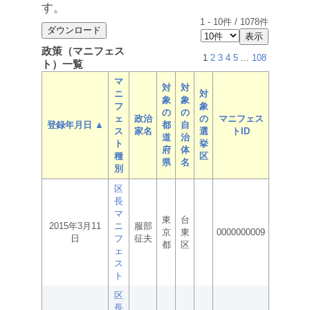
す。
1
-
10
件 /
1078
件
政策（マニフェス
1
2
3
4
5
...
108
ト）一覧
マ
対
対
ニ
対
象
象
フ
象
の
の
ェ
政治
の
マニフェス
登録年月日 ▲
都
自
ス
家名
選
トID
道
治
ト
挙
府
体
種
区
県
名
別
区
長
マ
東
台
2015年3月11
ニ
服部
京
東
0000000009
日
フ
征夫
都
区
ェ
ス
ト
区
長