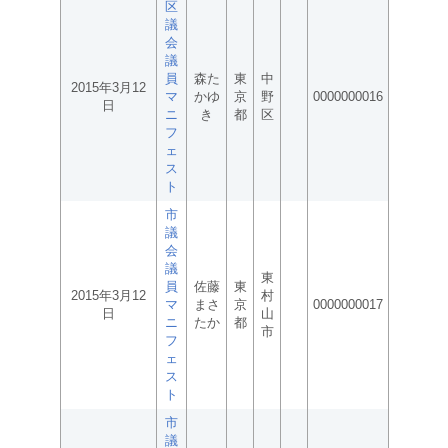
区
議
会
議
員
森た
東
中
2015年3月12
マ
かゆ
京
野
0000000016
日
ニ
き
都
区
フ
ェ
ス
ト
市
議
会
議
東
員
佐藤
東
2015年3月12
村
マ
まさ
京
0000000017
日
山
ニ
たか
都
市
フ
ェ
ス
ト
市
議