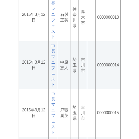
長
マ
神
厚
2015年3月12
ニ
石射
奈
木
0000000013
日
フ
正英
川
市
ェ
県
ス
ト
市
長
マ
埼
吉
2015年3月12
ニ
中原
玉
川
0000000014
日
フ
恵人
県
市
ェ
ス
ト
市
長
マ
埼
吉
2015年3月12
ニ
戸張
玉
川
0000000015
日
フ
胤茂
県
市
ェ
ス
ト