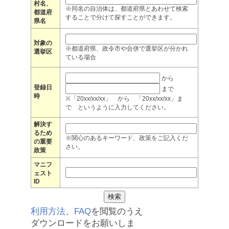
村名、
※同名の自治体は、都道府県とあわせて検索
都道府
することで分けて探すことができます。
県名
対象の
※都道府県、政令市や合併で選挙区が分かれ
選挙区
ている場合
から
登録日
まで
時
※「20xx/xx/xx」 から 「20xx/xx/xx」ま
で というように入力してください。
解決す
るため
※関心のあるキーワード、政策をご記入くだ
の重要
さい。
政策
マニフ
ェスト
ID
利用方法
、
FAQ
を閲覧のうえ
ダウンロードをお願いしま