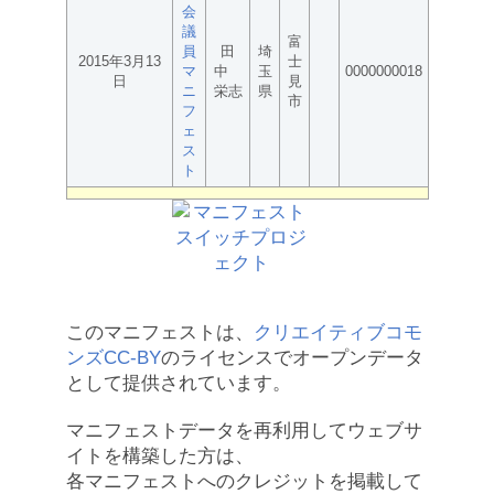
会
議
富
員
田
埼
2015年3月13
士
マ
中
玉
0000000018
日
見
ニ
栄志
県
市
フ
ェ
ス
ト
このマニフェストは、
クリエイティブコモ
ンズCC-BY
のライセンスでオープンデータ
として提供されています。
マニフェストデータを再利用してウェブサ
イトを構築した方は、
各マニフェストへのクレジットを掲載して