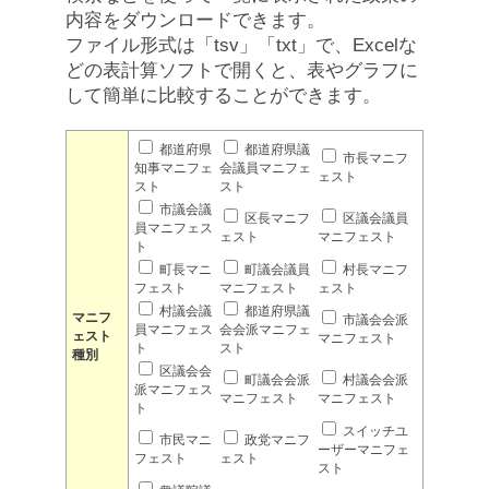
内容をダウンロードできます。
ファイル形式は「tsv」「txt」で、Excelな
どの表計算ソフトで開くと、表やグラフに
して簡単に比較することができます。
都道府県
都道府県議
市長マニフ
知事マニフェ
会議員マニフェ
ェスト
スト
スト
市議会議
区長マニフ
区議会議員
員マニフェス
ェスト
マニフェスト
ト
町長マニ
町議会議員
村長マニフ
フェスト
マニフェスト
ェスト
村議会議
都道府県議
マニフ
市議会会派
員マニフェス
会会派マニフェ
ェスト
マニフェスト
ト
スト
種別
区議会会
町議会会派
村議会会派
派マニフェス
マニフェスト
マニフェスト
ト
スイッチユ
市民マニ
政党マニフ
ーザーマニフェ
フェスト
ェスト
スト