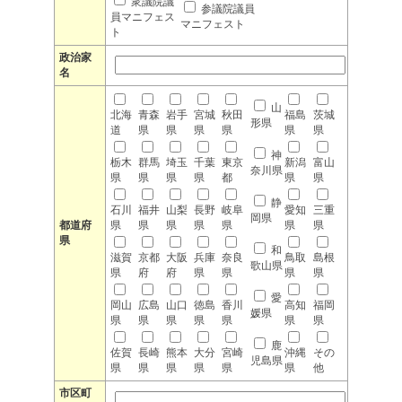
衆議院議
参議院議員
員マニフェス
マニフェスト
ト
政治家
名
山
北海
青森
岩手
宮城
秋田
福島
茨城
形県
道
県
県
県
県
県
県
神
栃木
群馬
埼玉
千葉
東京
新潟
富山
奈川県
県
県
県
県
都
県
県
静
石川
福井
山梨
長野
岐阜
愛知
三重
岡県
都道府
県
県
県
県
県
県
県
県
和
滋賀
京都
大阪
兵庫
奈良
鳥取
島根
歌山県
県
府
府
県
県
県
県
愛
岡山
広島
山口
徳島
香川
高知
福岡
媛県
県
県
県
県
県
県
県
鹿
佐賀
長崎
熊本
大分
宮崎
沖縄
その
児島県
県
県
県
県
県
県
他
市区町