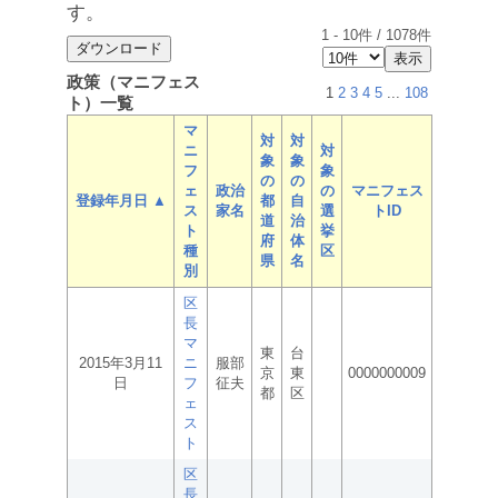
す。
1
-
10
件 /
1078
件
政策（マニフェス
1
2
3
4
5
...
108
ト）一覧
マ
対
対
ニ
対
象
象
フ
象
の
の
ェ
政治
の
マニフェス
登録年月日 ▲
都
自
ス
家名
選
トID
道
治
ト
挙
府
体
種
区
県
名
別
区
長
マ
東
台
2015年3月11
ニ
服部
京
東
0000000009
日
フ
征夫
都
区
ェ
ス
ト
区
長