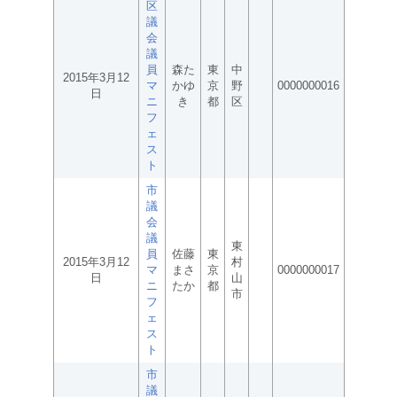
区
議
会
議
員
森た
東
中
2015年3月12
マ
かゆ
京
野
0000000016
日
ニ
き
都
区
フ
ェ
ス
ト
市
議
会
議
東
員
佐藤
東
2015年3月12
村
マ
まさ
京
0000000017
日
山
ニ
たか
都
市
フ
ェ
ス
ト
市
議