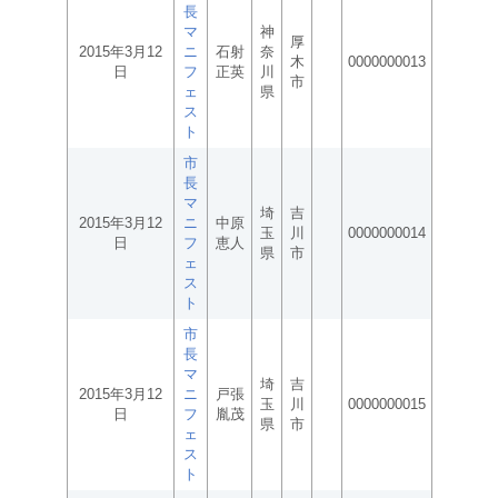
長
マ
神
厚
2015年3月12
ニ
石射
奈
木
0000000013
日
フ
正英
川
市
ェ
県
ス
ト
市
長
マ
埼
吉
2015年3月12
ニ
中原
玉
川
0000000014
日
フ
恵人
県
市
ェ
ス
ト
市
長
マ
埼
吉
2015年3月12
ニ
戸張
玉
川
0000000015
日
フ
胤茂
県
市
ェ
ス
ト