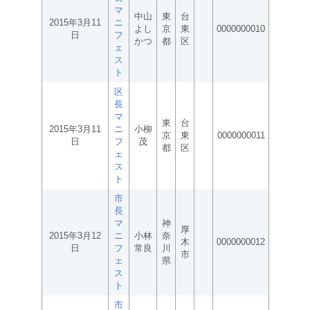
マ
中山
東
台
2015年3月11
ニ
よし
京
東
0000000010
日
フ
かつ
都
区
ェ
ス
ト
区
長
マ
東
台
2015年3月11
ニ
小柳
京
東
0000000011
日
フ
茂
都
区
ェ
ス
ト
市
長
マ
神
厚
2015年3月12
ニ
小林
奈
木
0000000012
日
フ
常良
川
市
ェ
県
ス
ト
市