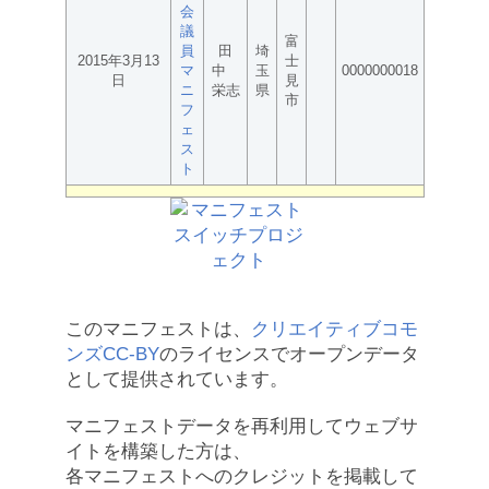
会
議
富
員
田
埼
2015年3月13
士
マ
中
玉
0000000018
日
見
ニ
栄志
県
市
フ
ェ
ス
ト
このマニフェストは、
クリエイティブコモ
ンズCC-BY
のライセンスでオープンデータ
として提供されています。
マニフェストデータを再利用してウェブサ
イトを構築した方は、
各マニフェストへのクレジットを掲載して