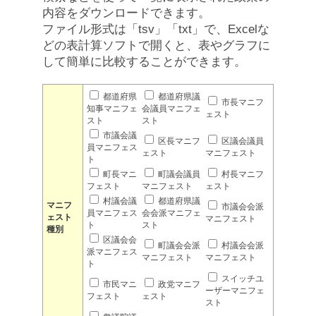
内容をダウンロードできます。
ファイル形式は「tsv」「txt」で、Excelな
どの表計算ソフトで開くと、表やグラフに
して簡単に比較することができます。
都道府県
都道府県議
市長マニフ
知事マニフェ
会議員マニフェ
ェスト
スト
スト
市議会議
区長マニフ
区議会議員
員マニフェス
ェスト
マニフェスト
ト
町長マニ
町議会議員
村長マニフ
フェスト
マニフェスト
ェスト
村議会議
都道府県議
マニフ
市議会会派
員マニフェス
会会派マニフェ
ェスト
マニフェスト
ト
スト
種別
区議会会
町議会会派
村議会会派
派マニフェス
マニフェスト
マニフェスト
ト
スイッチユ
市民マニ
政党マニフ
ーザーマニフェ
フェスト
ェスト
スト