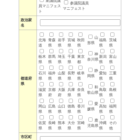
衆議院議
参議院議員
員マニフェス
マニフェスト
ト
政治家
名
山
北海
青森
岩手
宮城
秋田
福島
茨城
形県
道
県
県
県
県
県
県
神
栃木
群馬
埼玉
千葉
東京
新潟
富山
奈川県
県
県
県
県
都
県
県
静
石川
福井
山梨
長野
岐阜
愛知
三重
岡県
都道府
県
県
県
県
県
県
県
県
和
滋賀
京都
大阪
兵庫
奈良
鳥取
島根
歌山県
県
府
府
県
県
県
県
愛
岡山
広島
山口
徳島
香川
高知
福岡
媛県
県
県
県
県
県
県
県
鹿
佐賀
長崎
熊本
大分
宮崎
沖縄
その
児島県
県
県
県
県
県
県
他
市区町