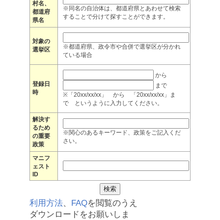
村名、
※同名の自治体は、都道府県とあわせて検索
都道府
することで分けて探すことができます。
県名
対象の
※都道府県、政令市や合併で選挙区が分かれ
選挙区
ている場合
から
登録日
まで
時
※「20xx/xx/xx」 から 「20xx/xx/xx」ま
で というように入力してください。
解決す
るため
※関心のあるキーワード、政策をご記入くだ
の重要
さい。
政策
マニフ
ェスト
ID
利用方法
、
FAQ
を閲覧のうえ
ダウンロードをお願いしま