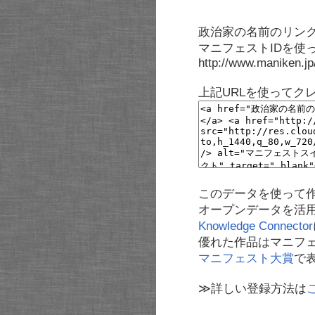
政治家の名前のリンク
マニフェストIDを使
http://www.maniken.j
上記URLを使ってク
このデータを使って
オープンデータを活
Knowledge Connector
優れた作品はマニフ
マニフェスト大賞
で
≫詳しい登録方法は