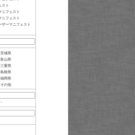
ェスト
マニフェスト
マニフェスト
ーザーマニフェスト
茨城県
富山県
三重県
島根県
福岡県
その他
す。