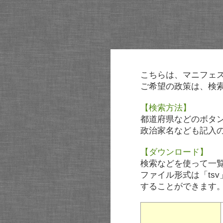
こちらは、マニフェ
ご希望の政策は、検
【検索方法】
都道府県などのボタ
政治家名なども記入
【ダウンロード】
検索などを使って一
ファイル形式は「tsv
することができます