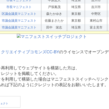
市長マニフェスト
中原恵人
埼玉県
吉川市
市長マニフェスト
戸張胤茂
埼玉県
吉川市
区議会議員マニフェスト
森たかゆき
東京都
中野区
市議会議員マニフェスト
佐藤まさたか
東京都
東村山市
市議会議員マニフェスト
田中 栄志
埼玉県
富士見市
、
クリエイティブコモンズCC-BY
のライセンスでオープンデ
を再利用してウェブサイトを構築した方は、
クレジットを掲載してください。
タを利用して構築した場合はマニフェストスイッチへリンク
あれば下記のようにクレジットの表記をお願いいたします。