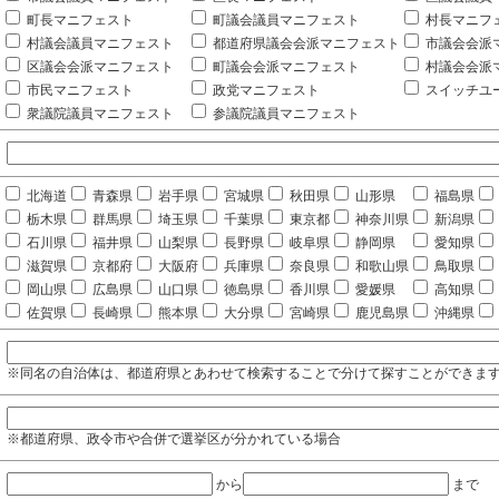
町長マニフェスト
町議会議員マニフェスト
村長マニフ
村議会議員マニフェスト
都道府県議会会派マニフェスト
市議会会派
区議会会派マニフェスト
町議会会派マニフェスト
村議会会派
市民マニフェスト
政党マニフェスト
スイッチユ
衆議院議員マニフェスト
参議院議員マニフェスト
北海道
青森県
岩手県
宮城県
秋田県
山形県
福島県
栃木県
群馬県
埼玉県
千葉県
東京都
神奈川県
新潟県
石川県
福井県
山梨県
長野県
岐阜県
静岡県
愛知県
滋賀県
京都府
大阪府
兵庫県
奈良県
和歌山県
鳥取県
岡山県
広島県
山口県
徳島県
香川県
愛媛県
高知県
佐賀県
長崎県
熊本県
大分県
宮崎県
鹿児島県
沖縄県
※同名の自治体は、都道府県とあわせて検索することで分けて探すことができま
※都道府県、政令市や合併で選挙区が分かれている場合
から
まで