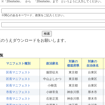
※「20xx/xx/xx」 から 「20xx/xx/xx」まで というように入力してください。
※関心のあるキーワード、政策をご記入ください。
覧のうえダウンロードをお願いします。
覧
対象の
対象の
マニフェスト種別
政治家名
都道府県
自治体名
区長マニフェスト
服部征夫
東京都
台東区
区長マニフェスト
中山よしかつ
東京都
台東区
区長マニフェスト
小柳茂
東京都
台東区
市長マニフェスト
小林常良
神奈川県
厚木市
市長マニフェスト
石射正英
神奈川県
厚木市