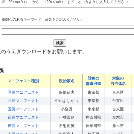
※「20xx/xx/xx」 から 「20xx/xx/xx」まで というように入力してください。
※関心のあるキーワード、政策をご記入ください。
覧のうえダウンロードをお願いします。
覧
対象の
対象の
マニフェスト種別
政治家名
都道府県
自治体名
区長マニフェスト
服部征夫
東京都
台東区
区長マニフェスト
中山よしかつ
東京都
台東区
区長マニフェスト
小柳茂
東京都
台東区
市長マニフェスト
小林常良
神奈川県
厚木市
市長マニフェスト
石射正英
神奈川県
厚木市