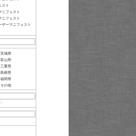
ェスト
マニフェスト
マニフェスト
ーザーマニフェスト
茨城県
富山県
三重県
島根県
福岡県
その他
す。