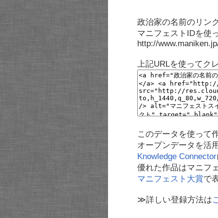
政治家の名前のリンク
マニフェストIDを使
http://www.maniken.j
上記URLを使ってク
このデータを使って
オープンデータを活
Knowledge Connector
優れた作品はマニフ
マニフェスト大賞
で
≫詳しい登録方法は