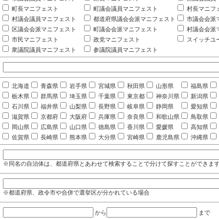
町長マニフェスト
町議会議員マニフェスト
村長マニフ
村議会議員マニフェスト
都道府県議会会派マニフェスト
市議会会派
区議会会派マニフェスト
町議会会派マニフェスト
村議会会派
市民マニフェスト
政党マニフェスト
スイッチユ
衆議院議員マニフェスト
参議院議員マニフェスト
北海道
青森県
岩手県
宮城県
秋田県
山形県
福島県
栃木県
群馬県
埼玉県
千葉県
東京都
神奈川県
新潟県
石川県
福井県
山梨県
長野県
岐阜県
静岡県
愛知県
滋賀県
京都府
大阪府
兵庫県
奈良県
和歌山県
鳥取県
岡山県
広島県
山口県
徳島県
香川県
愛媛県
高知県
佐賀県
長崎県
熊本県
大分県
宮崎県
鹿児島県
沖縄県
※同名の自治体は、都道府県とあわせて検索することで分けて探すことができま
※都道府県、政令市や合併で選挙区が分かれている場合
から
まで