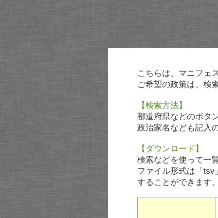
こちらは、マニフェ
ご希望の政策は、検
【検索方法】
都道府県などのボタ
政治家名なども記入
【ダウンロード】
検索などを使って一
ファイル形式は「tsv
することができます