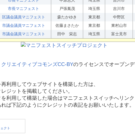
市長マニフェスト
中原恵人
埼玉県
吉川市
市長マニフェスト
戸張胤茂
埼玉県
吉川市
区議会議員マニフェスト
森たかゆき
東京都
中野区
市議会議員マニフェスト
佐藤まさたか
東京都
東村山市
市議会議員マニフェスト
田中 栄志
埼玉県
富士見市
、
クリエイティブコモンズCC-BY
のライセンスでオープンデ
を再利用してウェブサイトを構築した方は、
クレジットを掲載してください。
タを利用して構築した場合はマニフェストスイッチへリンク
あれば下記のようにクレジットの表記をお願いいたします。