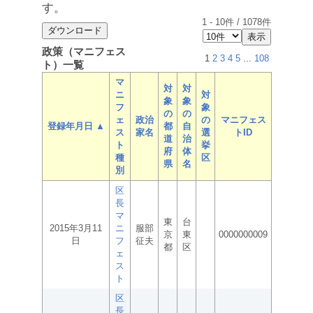
す。
1
-
10
件 /
1078
件
政策（マニフェス
1
2
3
4
5
...
108
ト）一覧
マ
対
対
ニ
対
象
象
フ
象
の
の
ェ
政治
の
マニフェス
登録年月日 ▲
都
自
ス
家名
選
トID
道
治
ト
挙
府
体
種
区
県
名
別
区
長
マ
東
台
2015年3月11
ニ
服部
京
東
0000000009
日
フ
征夫
都
区
ェ
ス
ト
区
長