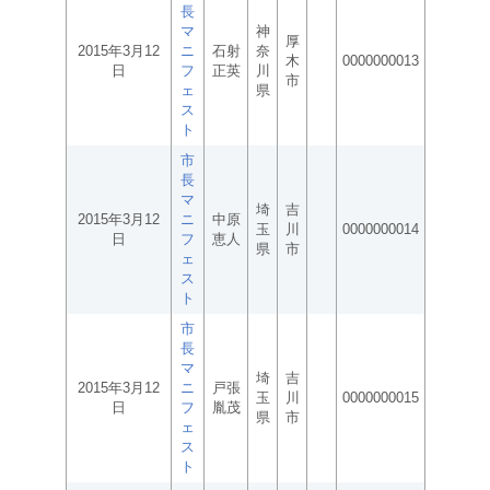
長
マ
神
厚
2015年3月12
ニ
石射
奈
木
0000000013
日
フ
正英
川
市
ェ
県
ス
ト
市
長
マ
埼
吉
2015年3月12
ニ
中原
玉
川
0000000014
日
フ
恵人
県
市
ェ
ス
ト
市
長
マ
埼
吉
2015年3月12
ニ
戸張
玉
川
0000000015
日
フ
胤茂
県
市
ェ
ス
ト