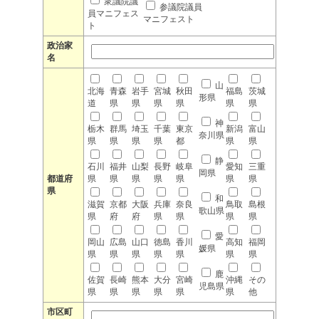
衆議院議
参議院議員
員マニフェス
マニフェスト
ト
政治家
名
山
北海
青森
岩手
宮城
秋田
福島
茨城
形県
道
県
県
県
県
県
県
神
栃木
群馬
埼玉
千葉
東京
新潟
富山
奈川県
県
県
県
県
都
県
県
静
石川
福井
山梨
長野
岐阜
愛知
三重
岡県
都道府
県
県
県
県
県
県
県
県
和
滋賀
京都
大阪
兵庫
奈良
鳥取
島根
歌山県
県
府
府
県
県
県
県
愛
岡山
広島
山口
徳島
香川
高知
福岡
媛県
県
県
県
県
県
県
県
鹿
佐賀
長崎
熊本
大分
宮崎
沖縄
その
児島県
県
県
県
県
県
県
他
市区町