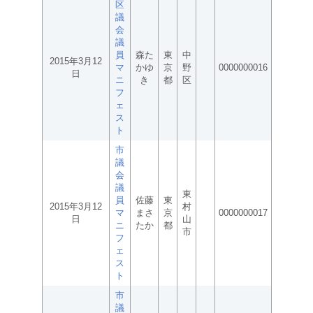
区
議
会
議
員
森た
東
中
2015年3月12
マ
かゆ
京
野
0000000016
日
ニ
き
都
区
フ
ェ
ス
ト
市
議
会
議
東
員
佐藤
東
2015年3月12
村
マ
まさ
京
0000000017
日
山
ニ
たか
都
市
フ
ェ
ス
ト
市
議