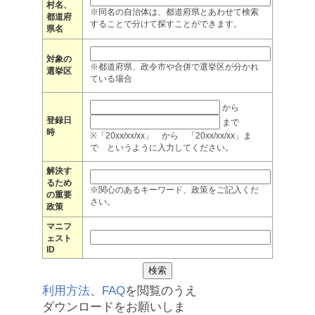
村名、
※同名の自治体は、都道府県とあわせて検索
都道府
することで分けて探すことができます。
県名
対象の
※都道府県、政令市や合併で選挙区が分かれ
選挙区
ている場合
から
登録日
まで
時
※「20xx/xx/xx」 から 「20xx/xx/xx」ま
で というように入力してください。
解決す
るため
※関心のあるキーワード、政策をご記入くだ
の重要
さい。
政策
マニフ
ェスト
ID
利用方法
、
FAQ
を閲覧のうえ
ダウンロードをお願いしま