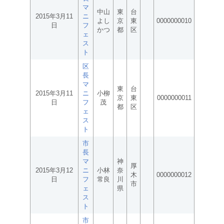
マ
中山
東
台
2015年3月11
ニ
よし
京
東
0000000010
日
フ
かつ
都
区
ェ
ス
ト
区
長
マ
東
台
2015年3月11
ニ
小柳
京
東
0000000011
日
フ
茂
都
区
ェ
ス
ト
市
長
マ
神
厚
2015年3月12
ニ
小林
奈
木
0000000012
日
フ
常良
川
市
ェ
県
ス
ト
市