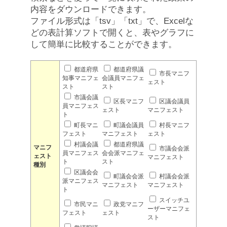
内容をダウンロードできます。
ファイル形式は「tsv」「txt」で、Excelな
どの表計算ソフトで開くと、表やグラフに
して簡単に比較することができます。
都道府県
都道府県議
市長マニフ
知事マニフェ
会議員マニフェ
ェスト
スト
スト
市議会議
区長マニフ
区議会議員
員マニフェス
ェスト
マニフェスト
ト
町長マニ
町議会議員
村長マニフ
フェスト
マニフェスト
ェスト
村議会議
都道府県議
マニフ
市議会会派
員マニフェス
会会派マニフェ
ェスト
マニフェスト
ト
スト
種別
区議会会
町議会会派
村議会会派
派マニフェス
マニフェスト
マニフェスト
ト
スイッチユ
市民マニ
政党マニフ
ーザーマニフェ
フェスト
ェスト
スト