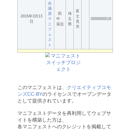
会
議
富
員
田
埼
2015年3月13
士
マ
中
玉
0000000018
日
見
ニ
栄志
県
市
フ
ェ
ス
ト
このマニフェストは、
クリエイティブコモ
ンズCC-BY
のライセンスでオープンデータ
として提供されています。
マニフェストデータを再利用してウェブサ
イトを構築した方は、
各マニフェストへのクレジットを掲載して