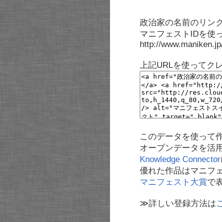
政治家の名前のリンク
マニフェストIDを使
http://www.maniken.j
上記URLを使ってク
このデータを使って
オープンデータを活
Knowledge Connector
優れた作品はマニフ
マニフェスト大賞
で
≫詳しい登録方法は