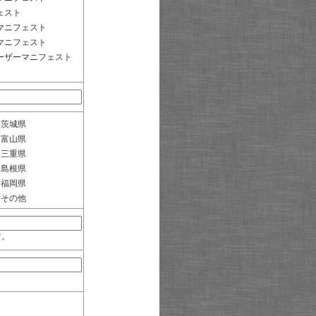
ェスト
マニフェスト
マニフェスト
ーザーマニフェスト
茨城県
富山県
三重県
島根県
福岡県
その他
す。