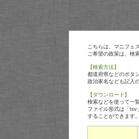
こちらは、マニフェ
ご希望の政策は、検
【検索方法】
都道府県などのボタ
政治家名なども記入
【ダウンロード】
検索などを使って一
ファイル形式は「tsv
することができます