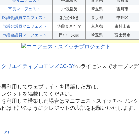
市長マニフェスト
中原恵人
埼玉県
吉川市
市長マニフェスト
戸張胤茂
埼玉県
吉川市
区議会議員マニフェスト
森たかゆき
東京都
中野区
市議会議員マニフェスト
佐藤まさたか
東京都
東村山市
市議会議員マニフェスト
田中 栄志
埼玉県
富士見市
、
クリエイティブコモンズCC-BY
のライセンスでオープンデ
を再利用してウェブサイトを構築した方は、
クレジットを掲載してください。
タを利用して構築した場合はマニフェストスイッチへリンク
あれば下記のようにクレジットの表記をお願いいたします。