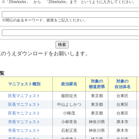
※「20xx/xx/xx」 から 「20xx/xx/xx」まで というように入力してください。
※関心のあるキーワード、政策をご記入ください。
覧のうえダウンロードをお願いします。
覧
対象の
対象の
マニフェスト種別
政治家名
都道府県
自治体名
区長マニフェスト
服部征夫
東京都
台東区
区長マニフェスト
中山よしかつ
東京都
台東区
区長マニフェスト
小柳茂
東京都
台東区
市長マニフェスト
小林常良
神奈川県
厚木市
市長マニフェスト
石射正英
神奈川県
厚木市