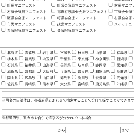
町長マニフェスト
町議会議員マニフェスト
村長マニフ
村議会議員マニフェスト
都道府県議会会派マニフェスト
市議会会派
区議会会派マニフェスト
町議会会派マニフェスト
村議会会派
市民マニフェスト
政党マニフェスト
スイッチユ
衆議院議員マニフェスト
参議院議員マニフェスト
北海道
青森県
岩手県
宮城県
秋田県
山形県
福島県
栃木県
群馬県
埼玉県
千葉県
東京都
神奈川県
新潟県
石川県
福井県
山梨県
長野県
岐阜県
静岡県
愛知県
滋賀県
京都府
大阪府
兵庫県
奈良県
和歌山県
鳥取県
岡山県
広島県
山口県
徳島県
香川県
愛媛県
高知県
佐賀県
長崎県
熊本県
大分県
宮崎県
鹿児島県
沖縄県
※同名の自治体は、都道府県とあわせて検索することで分けて探すことができま
※都道府県、政令市や合併で選挙区が分かれている場合
から
まで