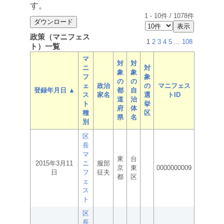
す。
1
-
10
件 /
1078
件
政策（マニフェス
1
2
3
4
5
...
108
ト）一覧
マ
対
対
ニ
対
象
象
フ
象
の
の
ェ
政治
の
マニフェス
登録年月日 ▲
都
自
ス
家名
選
トID
道
治
ト
挙
府
体
種
区
県
名
別
区
長
マ
東
台
2015年3月11
ニ
服部
京
東
0000000009
日
フ
征夫
都
区
ェ
ス
ト
区
長