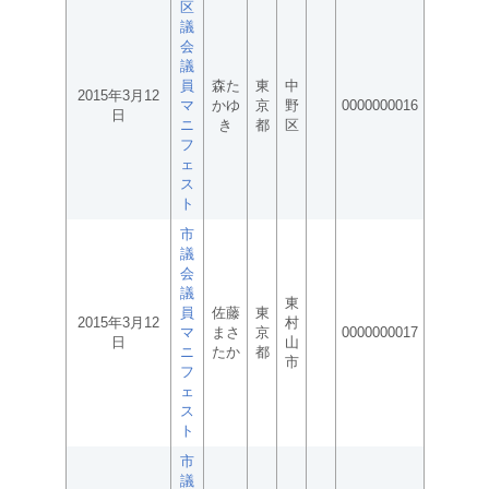
区
議
会
議
員
森た
東
中
2015年3月12
マ
かゆ
京
野
0000000016
日
ニ
き
都
区
フ
ェ
ス
ト
市
議
会
議
東
員
佐藤
東
2015年3月12
村
マ
まさ
京
0000000017
日
山
ニ
たか
都
市
フ
ェ
ス
ト
市
議