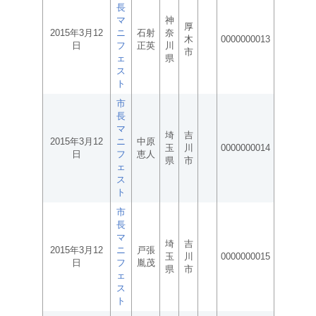
長
マ
神
厚
2015年3月12
ニ
石射
奈
木
0000000013
日
フ
正英
川
市
ェ
県
ス
ト
市
長
マ
埼
吉
2015年3月12
ニ
中原
玉
川
0000000014
日
フ
恵人
県
市
ェ
ス
ト
市
長
マ
埼
吉
2015年3月12
ニ
戸張
玉
川
0000000015
日
フ
胤茂
県
市
ェ
ス
ト