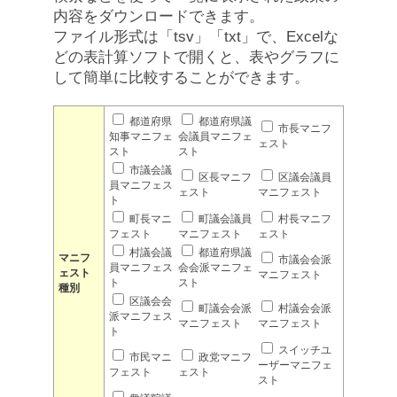
内容をダウンロードできます。
ファイル形式は「tsv」「txt」で、Excelな
どの表計算ソフトで開くと、表やグラフに
して簡単に比較することができます。
都道府県
都道府県議
市長マニフ
知事マニフェ
会議員マニフェ
ェスト
スト
スト
市議会議
区長マニフ
区議会議員
員マニフェス
ェスト
マニフェスト
ト
町長マニ
町議会議員
村長マニフ
フェスト
マニフェスト
ェスト
村議会議
都道府県議
マニフ
市議会会派
員マニフェス
会会派マニフェ
ェスト
マニフェスト
ト
スト
種別
区議会会
町議会会派
村議会会派
派マニフェス
マニフェスト
マニフェスト
ト
スイッチユ
市民マニ
政党マニフ
ーザーマニフェ
フェスト
ェスト
スト