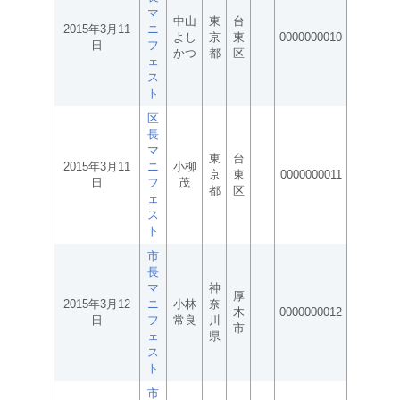
マ
中山
東
台
2015年3月11
ニ
よし
京
東
0000000010
日
フ
かつ
都
区
ェ
ス
ト
区
長
マ
東
台
2015年3月11
ニ
小柳
京
東
0000000011
日
フ
茂
都
区
ェ
ス
ト
市
長
マ
神
厚
2015年3月12
ニ
小林
奈
木
0000000012
日
フ
常良
川
市
ェ
県
ス
ト
市