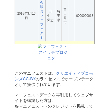
会
議
富
員
田
埼
2015年3月13
士
マ
中
玉
0000000018
日
見
ニ
栄志
県
市
フ
ェ
ス
ト
このマニフェストは、
クリエイティブコモ
ンズCC-BY
のライセンスでオープンデータ
として提供されています。
マニフェストデータを再利用してウェブサ
イトを構築した方は、
各マニフェストへのクレジットを掲載して