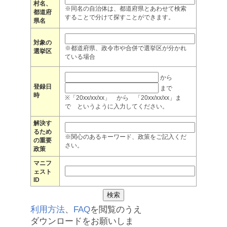
村名、
※同名の自治体は、都道府県とあわせて検索
都道府
することで分けて探すことができます。
県名
対象の
※都道府県、政令市や合併で選挙区が分かれ
選挙区
ている場合
から
登録日
まで
時
※「20xx/xx/xx」 から 「20xx/xx/xx」ま
で というように入力してください。
解決す
るため
※関心のあるキーワード、政策をご記入くだ
の重要
さい。
政策
マニフ
ェスト
ID
利用方法
、
FAQ
を閲覧のうえ
ダウンロードをお願いしま