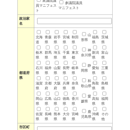
衆議院議
参議院議員
員マニフェス
マニフェスト
ト
政治家
名
山
北海
青森
岩手
宮城
秋田
福島
茨城
形県
道
県
県
県
県
県
県
神
栃木
群馬
埼玉
千葉
東京
新潟
富山
奈川県
県
県
県
県
都
県
県
静
石川
福井
山梨
長野
岐阜
愛知
三重
岡県
都道府
県
県
県
県
県
県
県
県
和
滋賀
京都
大阪
兵庫
奈良
鳥取
島根
歌山県
県
府
府
県
県
県
県
愛
岡山
広島
山口
徳島
香川
高知
福岡
媛県
県
県
県
県
県
県
県
鹿
佐賀
長崎
熊本
大分
宮崎
沖縄
その
児島県
県
県
県
県
県
県
他
市区町