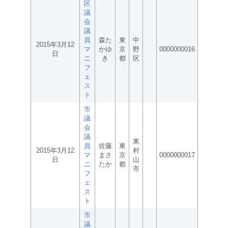
区
議
会
議
員
森た
東
中
2015年3月12
マ
かゆ
京
野
0000000016
日
ニ
き
都
区
フ
ェ
ス
ト
市
議
会
議
東
員
佐藤
東
2015年3月12
村
マ
まさ
京
0000000017
日
山
ニ
たか
都
市
フ
ェ
ス
ト
市
議