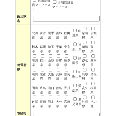
衆議院議
参議院議員
員マニフェス
マニフェスト
ト
政治家
名
山
北海
青森
岩手
宮城
秋田
福島
茨城
形県
道
県
県
県
県
県
県
神
栃木
群馬
埼玉
千葉
東京
新潟
富山
奈川県
県
県
県
県
都
県
県
静
石川
福井
山梨
長野
岐阜
愛知
三重
岡県
都道府
県
県
県
県
県
県
県
県
和
滋賀
京都
大阪
兵庫
奈良
鳥取
島根
歌山県
県
府
府
県
県
県
県
愛
岡山
広島
山口
徳島
香川
高知
福岡
媛県
県
県
県
県
県
県
県
鹿
佐賀
長崎
熊本
大分
宮崎
沖縄
その
児島県
県
県
県
県
県
県
他
市区町