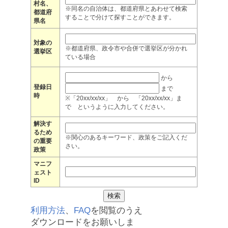
村名、
※同名の自治体は、都道府県とあわせて検索
都道府
することで分けて探すことができます。
県名
対象の
※都道府県、政令市や合併で選挙区が分かれ
選挙区
ている場合
から
登録日
まで
時
※「20xx/xx/xx」 から 「20xx/xx/xx」ま
で というように入力してください。
解決す
るため
※関心のあるキーワード、政策をご記入くだ
の重要
さい。
政策
マニフ
ェスト
ID
利用方法
、
FAQ
を閲覧のうえ
ダウンロードをお願いしま