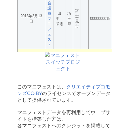
会
議
富
員
田
埼
2015年3月13
士
マ
中
玉
0000000018
日
見
ニ
栄志
県
市
フ
ェ
ス
ト
このマニフェストは、
クリエイティブコモ
ンズCC-BY
のライセンスでオープンデータ
として提供されています。
マニフェストデータを再利用してウェブサ
イトを構築した方は、
各マニフェストへのクレジットを掲載して