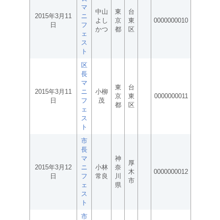
マ
中山
東
台
2015年3月11
ニ
よし
京
東
0000000010
日
フ
かつ
都
区
ェ
ス
ト
区
長
マ
東
台
2015年3月11
ニ
小柳
京
東
0000000011
日
フ
茂
都
区
ェ
ス
ト
市
長
マ
神
厚
2015年3月12
ニ
小林
奈
木
0000000012
日
フ
常良
川
市
ェ
県
ス
ト
市