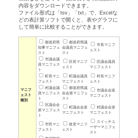
内容をダウンロードできます。
ファイル形式は「tsv」「txt」で、Excelな
どの表計算ソフトで開くと、表やグラフに
して簡単に比較することができます。
都道府県
都道府県議
市長マニフ
知事マニフェ
会議員マニフェ
ェスト
スト
スト
市議会議
区長マニフ
区議会議員
員マニフェス
ェスト
マニフェスト
ト
町長マニ
町議会議員
村長マニフ
フェスト
マニフェスト
ェスト
村議会議
都道府県議
マニフ
市議会会派
員マニフェス
会会派マニフェ
ェスト
マニフェスト
ト
スト
種別
区議会会
町議会会派
村議会会派
派マニフェス
マニフェスト
マニフェスト
ト
スイッチユ
市民マニ
政党マニフ
ーザーマニフェ
フェスト
ェスト
スト