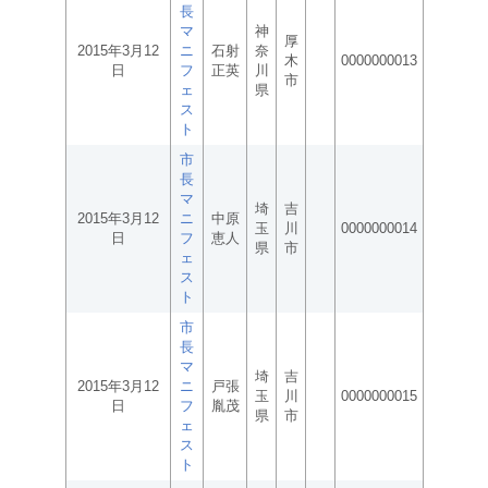
長
マ
神
厚
2015年3月12
ニ
石射
奈
木
0000000013
日
フ
正英
川
市
ェ
県
ス
ト
市
長
マ
埼
吉
2015年3月12
ニ
中原
玉
川
0000000014
日
フ
恵人
県
市
ェ
ス
ト
市
長
マ
埼
吉
2015年3月12
ニ
戸張
玉
川
0000000015
日
フ
胤茂
県
市
ェ
ス
ト