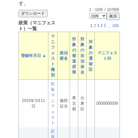
す。
1
-
10
件 /
1078
件
政策（マニフェス
1
2
3
4
5
...
108
ト）一覧
マ
対
対
ニ
対
象
象
フ
象
の
の
ェ
政治
の
マニフェス
登録年月日 ▲
都
自
ス
家名
選
トID
道
治
ト
挙
府
体
種
区
県
名
別
区
長
マ
東
台
2015年3月11
ニ
服部
京
東
0000000009
日
フ
征夫
都
区
ェ
ス
ト
区
長