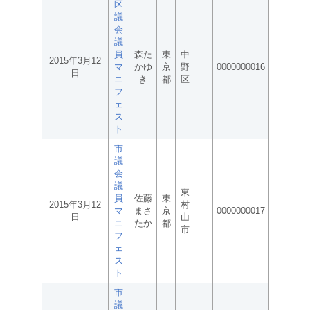
区
議
会
議
員
森た
東
中
2015年3月12
マ
かゆ
京
野
0000000016
日
ニ
き
都
区
フ
ェ
ス
ト
市
議
会
議
東
員
佐藤
東
2015年3月12
村
マ
まさ
京
0000000017
日
山
ニ
たか
都
市
フ
ェ
ス
ト
市
議