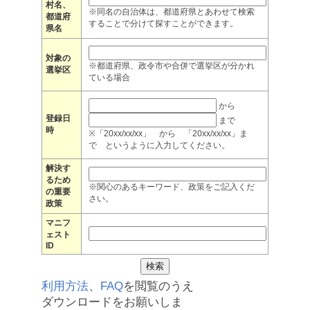
村名、
※同名の自治体は、都道府県とあわせて検索
都道府
することで分けて探すことができます。
県名
対象の
※都道府県、政令市や合併で選挙区が分かれ
選挙区
ている場合
から
登録日
まで
時
※「20xx/xx/xx」 から 「20xx/xx/xx」ま
で というように入力してください。
解決す
るため
※関心のあるキーワード、政策をご記入くだ
の重要
さい。
政策
マニフ
ェスト
ID
利用方法
、
FAQ
を閲覧のうえ
ダウンロードをお願いしま