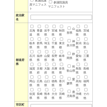
衆議院議
参議院議員
員マニフェス
マニフェスト
ト
政治家
名
山
北海
青森
岩手
宮城
秋田
福島
茨城
形県
道
県
県
県
県
県
県
神
栃木
群馬
埼玉
千葉
東京
新潟
富山
奈川県
県
県
県
県
都
県
県
静
石川
福井
山梨
長野
岐阜
愛知
三重
岡県
都道府
県
県
県
県
県
県
県
県
和
滋賀
京都
大阪
兵庫
奈良
鳥取
島根
歌山県
県
府
府
県
県
県
県
愛
岡山
広島
山口
徳島
香川
高知
福岡
媛県
県
県
県
県
県
県
県
鹿
佐賀
長崎
熊本
大分
宮崎
沖縄
その
児島県
県
県
県
県
県
県
他
市区町