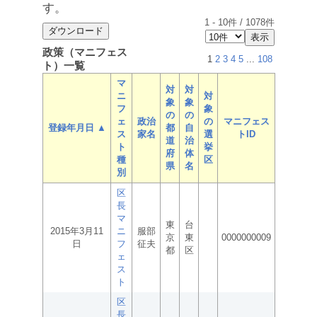
す。
1
-
10
件 /
1078
件
政策（マニフェス
1
2
3
4
5
...
108
ト）一覧
マ
対
対
ニ
対
象
象
フ
象
の
の
ェ
政治
の
マニフェス
登録年月日 ▲
都
自
ス
家名
選
トID
道
治
ト
挙
府
体
種
区
県
名
別
区
長
マ
東
台
2015年3月11
ニ
服部
京
東
0000000009
日
フ
征夫
都
区
ェ
ス
ト
区
長