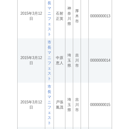
長
マ
神
厚
2015年3月12
ニ
石射
奈
木
0000000013
日
フ
正英
川
市
ェ
県
ス
ト
市
長
マ
埼
吉
2015年3月12
ニ
中原
玉
川
0000000014
日
フ
恵人
県
市
ェ
ス
ト
市
長
マ
埼
吉
2015年3月12
ニ
戸張
玉
川
0000000015
日
フ
胤茂
県
市
ェ
ス
ト