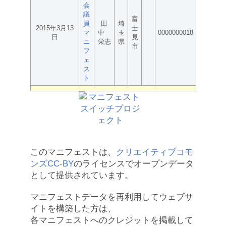
会
議
富
員
田
埼
2015年3月13
士
マ
中
玉
0000000018
日
見
ニ
栄志
県
市
フ
ェ
ス
ト
このマニフェストは、
クリエイティブコモ
ンズCC-BY
のライセンスでオープンデータ
として提供されています。
マニフェストデータを再利用してウェブサ
イトを構築した方は、
各マニフェストへのクレジットを掲載して