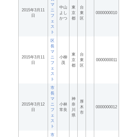
マ
中山
東
台
2015年3月11
ニ
よし
京
東
0000000010
日
フ
かつ
都
区
ェ
ス
ト
区
長
マ
東
台
2015年3月11
ニ
小柳
京
東
0000000011
日
フ
茂
都
区
ェ
ス
ト
市
長
マ
神
厚
2015年3月12
ニ
小林
奈
木
0000000012
日
フ
常良
川
市
ェ
県
ス
ト
市