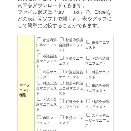
内容をダウンロードできます。
ファイル形式は「tsv」「txt」で、Excelな
どの表計算ソフトで開くと、表やグラフに
して簡単に比較することができます。
都道府県
都道府県議
市長マニフ
知事マニフェ
会議員マニフェ
ェスト
スト
スト
市議会議
区長マニフ
区議会議員
員マニフェス
ェスト
マニフェスト
ト
町長マニ
町議会議員
村長マニフ
フェスト
マニフェスト
ェスト
村議会議
都道府県議
マニフ
市議会会派
員マニフェス
会会派マニフェ
ェスト
マニフェスト
ト
スト
種別
区議会会
町議会会派
村議会会派
派マニフェス
マニフェスト
マニフェスト
ト
スイッチユ
市民マニ
政党マニフ
ーザーマニフェ
フェスト
ェスト
スト