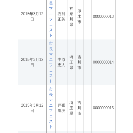
長
マ
神
厚
2015年3月12
ニ
石射
奈
木
0000000013
日
フ
正英
川
市
ェ
県
ス
ト
市
長
マ
埼
吉
2015年3月12
ニ
中原
玉
川
0000000014
日
フ
恵人
県
市
ェ
ス
ト
市
長
マ
埼
吉
2015年3月12
ニ
戸張
玉
川
0000000015
日
フ
胤茂
県
市
ェ
ス
ト