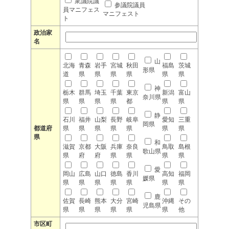
衆議院議
参議院議員
員マニフェス
マニフェスト
ト
政治家
名
山
北海
青森
岩手
宮城
秋田
福島
茨城
形県
道
県
県
県
県
県
県
神
栃木
群馬
埼玉
千葉
東京
新潟
富山
奈川県
県
県
県
県
都
県
県
静
石川
福井
山梨
長野
岐阜
愛知
三重
岡県
都道府
県
県
県
県
県
県
県
県
和
滋賀
京都
大阪
兵庫
奈良
鳥取
島根
歌山県
県
府
府
県
県
県
県
愛
岡山
広島
山口
徳島
香川
高知
福岡
媛県
県
県
県
県
県
県
県
鹿
佐賀
長崎
熊本
大分
宮崎
沖縄
その
児島県
県
県
県
県
県
県
他
市区町