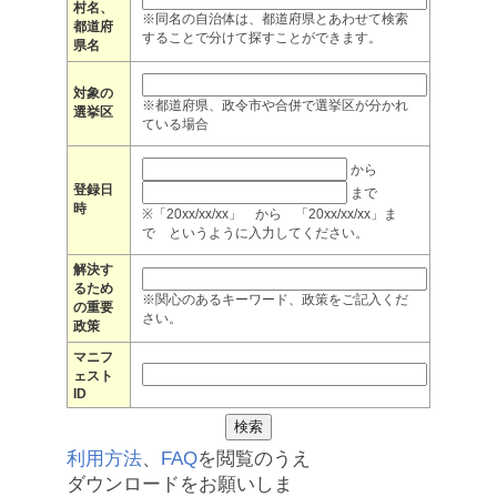
村名、
※同名の自治体は、都道府県とあわせて検索
都道府
することで分けて探すことができます。
県名
対象の
※都道府県、政令市や合併で選挙区が分かれ
選挙区
ている場合
から
登録日
まで
時
※「20xx/xx/xx」 から 「20xx/xx/xx」ま
で というように入力してください。
解決す
るため
※関心のあるキーワード、政策をご記入くだ
の重要
さい。
政策
マニフ
ェスト
ID
利用方法
、
FAQ
を閲覧のうえ
ダウンロードをお願いしま