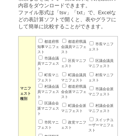
内容をダウンロードできます。
ファイル形式は「tsv」「txt」で、Excelな
どの表計算ソフトで開くと、表やグラフに
して簡単に比較することができます。
都道府県
都道府県議
市長マニフ
知事マニフェ
会議員マニフェ
ェスト
スト
スト
市議会議
区長マニフ
区議会議員
員マニフェス
ェスト
マニフェスト
ト
町長マニ
町議会議員
村長マニフ
フェスト
マニフェスト
ェスト
村議会議
都道府県議
マニフ
市議会会派
員マニフェス
会会派マニフェ
ェスト
マニフェスト
ト
スト
種別
区議会会
町議会会派
村議会会派
派マニフェス
マニフェスト
マニフェスト
ト
スイッチユ
市民マニ
政党マニフ
ーザーマニフェ
フェスト
ェスト
スト