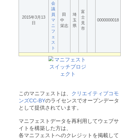
会
議
富
員
田
埼
2015年3月13
士
マ
中
玉
0000000018
日
見
ニ
栄志
県
市
フ
ェ
ス
ト
このマニフェストは、
クリエイティブコモ
ンズCC-BY
のライセンスでオープンデータ
として提供されています。
マニフェストデータを再利用してウェブサ
イトを構築した方は、
各マニフェストへのクレジットを掲載して