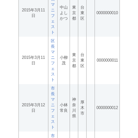
マ
中山
東
台
2015年3月11
ニ
よし
京
東
0000000010
日
フ
かつ
都
区
ェ
ス
ト
区
長
マ
東
台
2015年3月11
ニ
小柳
京
東
0000000011
日
フ
茂
都
区
ェ
ス
ト
市
長
マ
神
厚
2015年3月12
ニ
小林
奈
木
0000000012
日
フ
常良
川
市
ェ
県
ス
ト
市