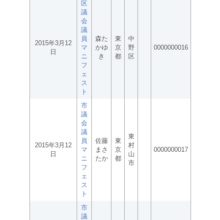
区
議
会
議
員
森た
東
中
2015年3月12
マ
かゆ
京
野
0000000016
日
ニ
き
都
区
フ
ェ
ス
ト
市
議
会
議
東
員
佐藤
東
2015年3月12
村
マ
まさ
京
0000000017
日
山
ニ
たか
都
市
フ
ェ
ス
ト
市
議