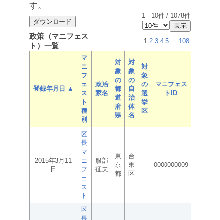
す。
1
-
10
件 /
1078
件
政策（マニフェス
1
2
3
4
5
...
108
ト）一覧
マ
対
対
ニ
対
象
象
フ
象
の
の
ェ
政治
の
マニフェス
登録年月日 ▲
都
自
ス
家名
選
トID
道
治
ト
挙
府
体
種
区
県
名
別
区
長
マ
東
台
2015年3月11
ニ
服部
京
東
0000000009
日
フ
征夫
都
区
ェ
ス
ト
区
長