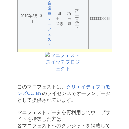
会
議
富
員
田
埼
2015年3月13
士
マ
中
玉
0000000018
日
見
ニ
栄志
県
市
フ
ェ
ス
ト
このマニフェストは、
クリエイティブコモ
ンズCC-BY
のライセンスでオープンデータ
として提供されています。
マニフェストデータを再利用してウェブサ
イトを構築した方は、
各マニフェストへのクレジットを掲載して