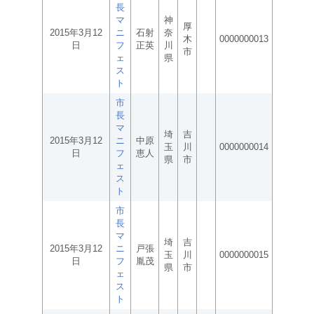
長
マ
神
厚
2015年3月12
ニ
石射
奈
木
0000000013
日
フ
正英
川
市
ェ
県
ス
ト
市
長
マ
埼
吉
2015年3月12
ニ
中原
玉
川
0000000014
日
フ
恵人
県
市
ェ
ス
ト
市
長
マ
埼
吉
2015年3月12
ニ
戸張
玉
川
0000000015
日
フ
胤茂
県
市
ェ
ス
ト