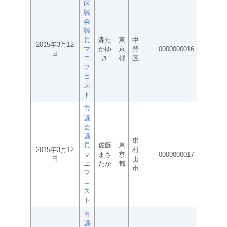
区
議
会
議
員
森た
東
中
2015年3月12
マ
かゆ
京
野
0000000016
日
ニ
き
都
区
フ
ェ
ス
ト
市
議
会
議
東
員
佐藤
東
2015年3月12
村
マ
まさ
京
0000000017
日
山
ニ
たか
都
市
フ
ェ
ス
ト
市
議