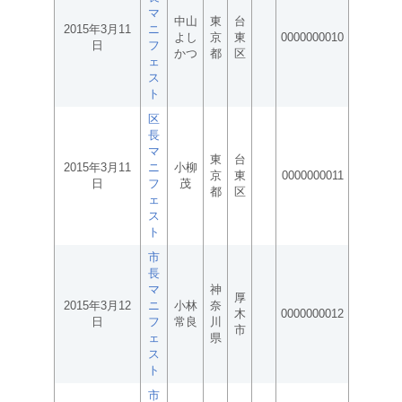
マ
中山
東
台
2015年3月11
ニ
よし
京
東
0000000010
日
フ
かつ
都
区
ェ
ス
ト
区
長
マ
東
台
2015年3月11
ニ
小柳
京
東
0000000011
日
フ
茂
都
区
ェ
ス
ト
市
長
マ
神
厚
2015年3月12
ニ
小林
奈
木
0000000012
日
フ
常良
川
市
ェ
県
ス
ト
市