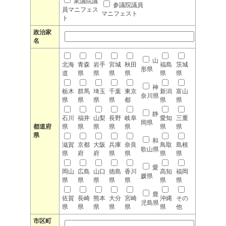
衆議院議
参議院議員
員マニフェス
マニフェスト
ト
政治家
名
山
北海
青森
岩手
宮城
秋田
福島
茨城
形県
道
県
県
県
県
県
県
神
栃木
群馬
埼玉
千葉
東京
新潟
富山
奈川県
県
県
県
県
都
県
県
静
石川
福井
山梨
長野
岐阜
愛知
三重
岡県
都道府
県
県
県
県
県
県
県
県
和
滋賀
京都
大阪
兵庫
奈良
鳥取
島根
歌山県
県
府
府
県
県
県
県
愛
岡山
広島
山口
徳島
香川
高知
福岡
媛県
県
県
県
県
県
県
県
鹿
佐賀
長崎
熊本
大分
宮崎
沖縄
その
児島県
県
県
県
県
県
県
他
市区町