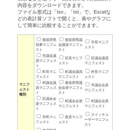
内容をダウンロードできます。
ファイル形式は「tsv」「txt」で、Excelな
どの表計算ソフトで開くと、表やグラフに
して簡単に比較することができます。
都道府県
都道府県議
市長マニフ
知事マニフェ
会議員マニフェ
ェスト
スト
スト
市議会議
区長マニフ
区議会議員
員マニフェス
ェスト
マニフェスト
ト
町長マニ
町議会議員
村長マニフ
フェスト
マニフェスト
ェスト
村議会議
都道府県議
マニフ
市議会会派
員マニフェス
会会派マニフェ
ェスト
マニフェスト
ト
スト
種別
区議会会
町議会会派
村議会会派
派マニフェス
マニフェスト
マニフェスト
ト
スイッチユ
市民マニ
政党マニフ
ーザーマニフェ
フェスト
ェスト
スト