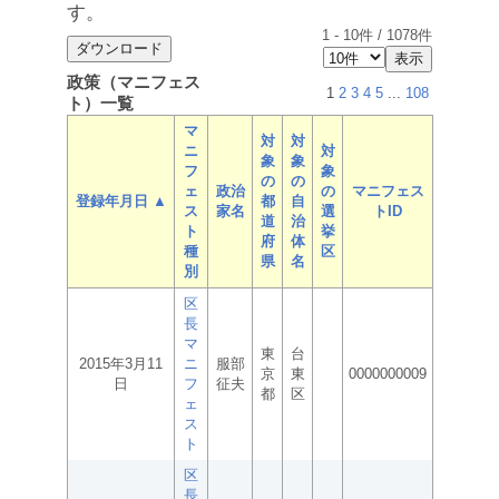
す。
1
-
10
件 /
1078
件
政策（マニフェス
1
2
3
4
5
...
108
ト）一覧
マ
対
対
ニ
対
象
象
フ
象
の
の
ェ
政治
の
マニフェス
登録年月日 ▲
都
自
ス
家名
選
トID
道
治
ト
挙
府
体
種
区
県
名
別
区
長
マ
東
台
2015年3月11
ニ
服部
京
東
0000000009
日
フ
征夫
都
区
ェ
ス
ト
区
長