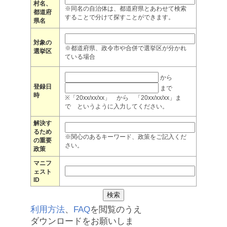
村名、
※同名の自治体は、都道府県とあわせて検索
都道府
することで分けて探すことができます。
県名
対象の
※都道府県、政令市や合併で選挙区が分かれ
選挙区
ている場合
から
登録日
まで
時
※「20xx/xx/xx」 から 「20xx/xx/xx」ま
で というように入力してください。
解決す
るため
※関心のあるキーワード、政策をご記入くだ
の重要
さい。
政策
マニフ
ェスト
ID
利用方法
、
FAQ
を閲覧のうえ
ダウンロードをお願いしま