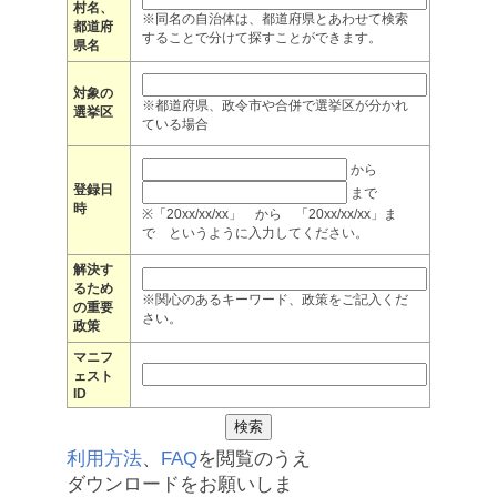
村名、
※同名の自治体は、都道府県とあわせて検索
都道府
することで分けて探すことができます。
県名
対象の
※都道府県、政令市や合併で選挙区が分かれ
選挙区
ている場合
から
登録日
まで
時
※「20xx/xx/xx」 から 「20xx/xx/xx」ま
で というように入力してください。
解決す
るため
※関心のあるキーワード、政策をご記入くだ
の重要
さい。
政策
マニフ
ェスト
ID
利用方法
、
FAQ
を閲覧のうえ
ダウンロードをお願いしま