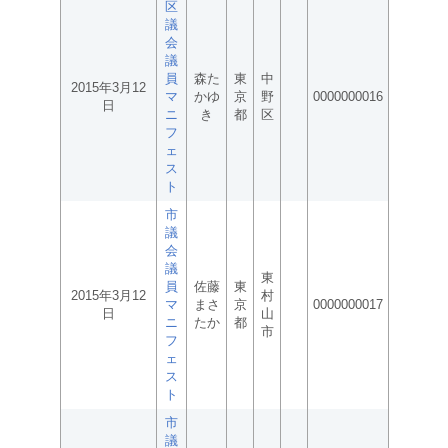
区
議
会
議
員
森た
東
中
2015年3月12
マ
かゆ
京
野
0000000016
日
ニ
き
都
区
フ
ェ
ス
ト
市
議
会
議
東
員
佐藤
東
2015年3月12
村
マ
まさ
京
0000000017
日
山
ニ
たか
都
市
フ
ェ
ス
ト
市
議