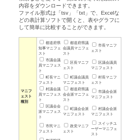
内容をダウンロードできます。
ファイル形式は「tsv」「txt」で、Excelな
どの表計算ソフトで開くと、表やグラフに
して簡単に比較することができます。
都道府県
都道府県議
市長マニフ
知事マニフェ
会議員マニフェ
ェスト
スト
スト
市議会議
区長マニフ
区議会議員
員マニフェス
ェスト
マニフェスト
ト
町長マニ
町議会議員
村長マニフ
フェスト
マニフェスト
ェスト
村議会議
都道府県議
マニフ
市議会会派
員マニフェス
会会派マニフェ
ェスト
マニフェスト
ト
スト
種別
区議会会
町議会会派
村議会会派
派マニフェス
マニフェスト
マニフェスト
ト
スイッチユ
市民マニ
政党マニフ
ーザーマニフェ
フェスト
ェスト
スト