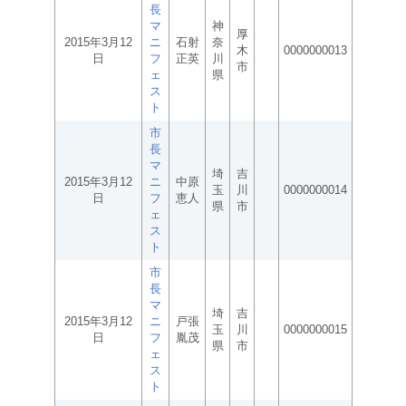
長
マ
神
厚
2015年3月12
ニ
石射
奈
木
0000000013
日
フ
正英
川
市
ェ
県
ス
ト
市
長
マ
埼
吉
2015年3月12
ニ
中原
玉
川
0000000014
日
フ
恵人
県
市
ェ
ス
ト
市
長
マ
埼
吉
2015年3月12
ニ
戸張
玉
川
0000000015
日
フ
胤茂
県
市
ェ
ス
ト