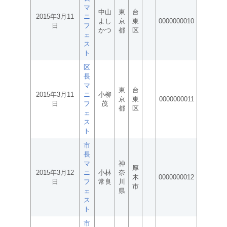
マ
中山
東
台
2015年3月11
ニ
よし
京
東
0000000010
日
フ
かつ
都
区
ェ
ス
ト
区
長
マ
東
台
2015年3月11
ニ
小柳
京
東
0000000011
日
フ
茂
都
区
ェ
ス
ト
市
長
マ
神
厚
2015年3月12
ニ
小林
奈
木
0000000012
日
フ
常良
川
市
ェ
県
ス
ト
市