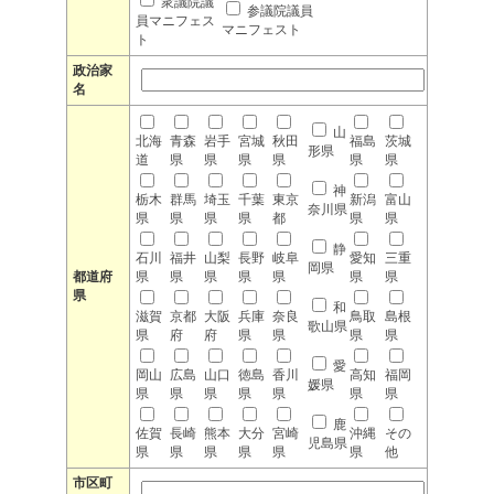
衆議院議
参議院議員
員マニフェス
マニフェスト
ト
政治家
名
山
北海
青森
岩手
宮城
秋田
福島
茨城
形県
道
県
県
県
県
県
県
神
栃木
群馬
埼玉
千葉
東京
新潟
富山
奈川県
県
県
県
県
都
県
県
静
石川
福井
山梨
長野
岐阜
愛知
三重
岡県
都道府
県
県
県
県
県
県
県
県
和
滋賀
京都
大阪
兵庫
奈良
鳥取
島根
歌山県
県
府
府
県
県
県
県
愛
岡山
広島
山口
徳島
香川
高知
福岡
媛県
県
県
県
県
県
県
県
鹿
佐賀
長崎
熊本
大分
宮崎
沖縄
その
児島県
県
県
県
県
県
県
他
市区町