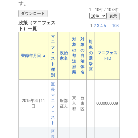
す。
1
-
10
件 /
1078
件
政策（マニフェス
1
2
3
4
5
...
108
ト）一覧
マ
対
対
ニ
対
象
象
フ
象
の
の
ェ
政治
の
マニフェス
登録年月日 ▲
都
自
ス
家名
選
トID
道
治
ト
挙
府
体
種
区
県
名
別
区
長
マ
東
台
2015年3月11
ニ
服部
京
東
0000000009
日
フ
征夫
都
区
ェ
ス
ト
区
長