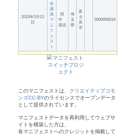
会
議
富
員
田
埼
2015年3月13
士
マ
中
玉
0000000018
日
見
ニ
栄志
県
市
フ
ェ
ス
ト
このマニフェストは、
クリエイティブコモ
ンズCC-BY
のライセンスでオープンデータ
として提供されています。
マニフェストデータを再利用してウェブサ
イトを構築した方は、
各マニフェストへのクレジットを掲載して