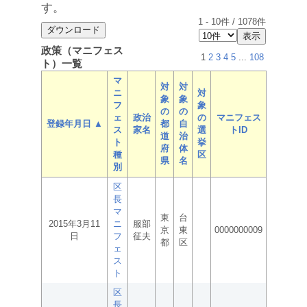
す。
1
-
10
件 /
1078
件
政策（マニフェス
1
2
3
4
5
...
108
ト）一覧
マ
対
対
ニ
対
象
象
フ
象
の
の
ェ
政治
の
マニフェス
登録年月日 ▲
都
自
ス
家名
選
トID
道
治
ト
挙
府
体
種
区
県
名
別
区
長
マ
東
台
2015年3月11
ニ
服部
京
東
0000000009
日
フ
征夫
都
区
ェ
ス
ト
区
長