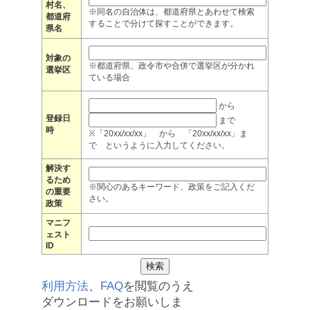
村名、
※同名の自治体は、都道府県とあわせて検索
都道府
することで分けて探すことができます。
県名
対象の
※都道府県、政令市や合併で選挙区が分かれ
選挙区
ている場合
から
登録日
まで
時
※「20xx/xx/xx」 から 「20xx/xx/xx」ま
で というように入力してください。
解決す
るため
※関心のあるキーワード、政策をご記入くだ
の重要
さい。
政策
マニフ
ェスト
ID
利用方法
、
FAQ
を閲覧のうえ
ダウンロードをお願いしま