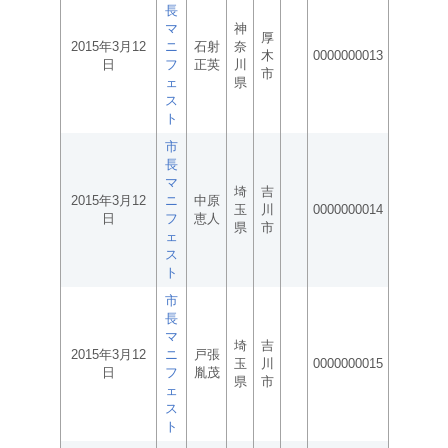
長
マ
神
厚
2015年3月12
ニ
石射
奈
木
0000000013
日
フ
正英
川
市
ェ
県
ス
ト
市
長
マ
埼
吉
2015年3月12
ニ
中原
玉
川
0000000014
日
フ
恵人
県
市
ェ
ス
ト
市
長
マ
埼
吉
2015年3月12
ニ
戸張
玉
川
0000000015
日
フ
胤茂
県
市
ェ
ス
ト