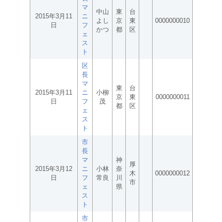
マ
中山
東
台
2015年3月11
ニ
よし
京
東
0000000010
日
フ
かつ
都
区
ェ
ス
ト
区
長
マ
東
台
2015年3月11
ニ
小柳
京
東
0000000011
日
フ
茂
都
区
ェ
ス
ト
市
長
マ
神
厚
2015年3月12
ニ
小林
奈
木
0000000012
日
フ
常良
川
市
ェ
県
ス
ト
市