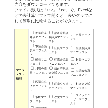
内容をダウンロードできます。
ファイル形式は「tsv」「txt」で、Excelな
どの表計算ソフトで開くと、表やグラフに
して簡単に比較することができます。
都道府県
都道府県議
市長マニフ
知事マニフェ
会議員マニフェ
ェスト
スト
スト
市議会議
区長マニフ
区議会議員
員マニフェス
ェスト
マニフェスト
ト
町長マニ
町議会議員
村長マニフ
フェスト
マニフェスト
ェスト
村議会議
都道府県議
マニフ
市議会会派
員マニフェス
会会派マニフェ
ェスト
マニフェスト
ト
スト
種別
区議会会
町議会会派
村議会会派
派マニフェス
マニフェスト
マニフェスト
ト
スイッチユ
市民マニ
政党マニフ
ーザーマニフェ
フェスト
ェスト
スト