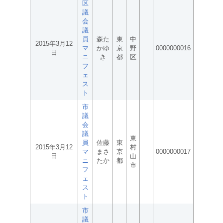
区
議
会
議
員
森た
東
中
2015年3月12
マ
かゆ
京
野
0000000016
日
ニ
き
都
区
フ
ェ
ス
ト
市
議
会
議
東
員
佐藤
東
2015年3月12
村
マ
まさ
京
0000000017
日
山
ニ
たか
都
市
フ
ェ
ス
ト
市
議