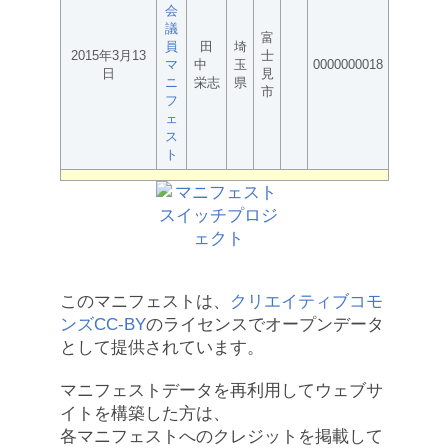
会
議
富
員
田
埼
2015年3月13
士
マ
中
玉
0000000018
日
見
ニ
栄志
県
市
フ
ェ
ス
ト
このマニフェストは、
クリエイティブコモ
ンズCC-BY
のライセンスでオープンデータ
として提供されています。
マニフェストデータを再利用してウェブサ
イトを構築した方は、
各マニフェストへのクレジットを掲載して