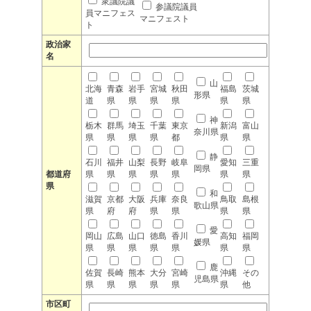
衆議院議
参議院議員
員マニフェス
マニフェスト
ト
政治家
名
山
北海
青森
岩手
宮城
秋田
福島
茨城
形県
道
県
県
県
県
県
県
神
栃木
群馬
埼玉
千葉
東京
新潟
富山
奈川県
県
県
県
県
都
県
県
静
石川
福井
山梨
長野
岐阜
愛知
三重
岡県
都道府
県
県
県
県
県
県
県
県
和
滋賀
京都
大阪
兵庫
奈良
鳥取
島根
歌山県
県
府
府
県
県
県
県
愛
岡山
広島
山口
徳島
香川
高知
福岡
媛県
県
県
県
県
県
県
県
鹿
佐賀
長崎
熊本
大分
宮崎
沖縄
その
児島県
県
県
県
県
県
県
他
市区町