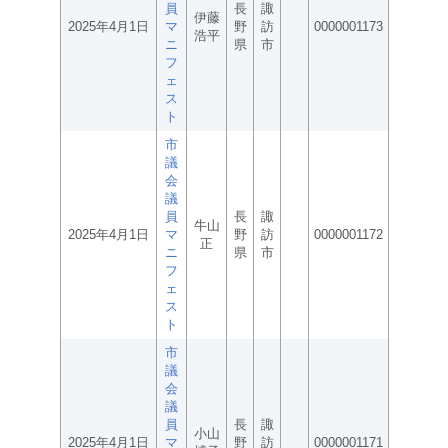
員
長
諏
伊藤
2025年4月1日
マ
野
訪
0000001173
浩平
ニ
県
市
フ
ェ
ス
ト
市
議
会
議
員
長
諏
牛山
2025年4月1日
マ
野
訪
0000001172
正
ニ
県
市
フ
ェ
ス
ト
市
議
会
議
員
長
諏
小山
2025年4月1日
マ
野
訪
0000001171