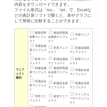
内容をダウンロードできます。
ファイル形式は「tsv」「txt」で、Excelな
どの表計算ソフトで開くと、表やグラフに
して簡単に比較することができます。
都道府県
都道府県議
市長マニフ
知事マニフェ
会議員マニフェ
ェスト
スト
スト
市議会議
区長マニフ
区議会議員
員マニフェス
ェスト
マニフェスト
ト
町長マニ
町議会議員
村長マニフ
フェスト
マニフェスト
ェスト
村議会議
都道府県議
マニフ
市議会会派
員マニフェス
会会派マニフェ
ェスト
マニフェスト
ト
スト
種別
区議会会
町議会会派
村議会会派
派マニフェス
マニフェスト
マニフェスト
ト
スイッチユ
市民マニ
政党マニフ
ーザーマニフェ
フェスト
ェスト
スト