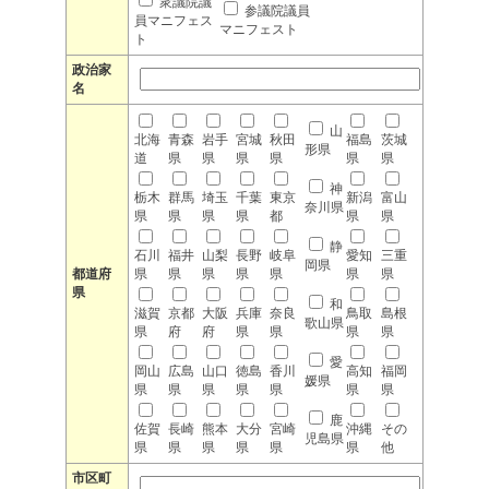
衆議院議
参議院議員
員マニフェス
マニフェスト
ト
政治家
名
山
北海
青森
岩手
宮城
秋田
福島
茨城
形県
道
県
県
県
県
県
県
神
栃木
群馬
埼玉
千葉
東京
新潟
富山
奈川県
県
県
県
県
都
県
県
静
石川
福井
山梨
長野
岐阜
愛知
三重
岡県
都道府
県
県
県
県
県
県
県
県
和
滋賀
京都
大阪
兵庫
奈良
鳥取
島根
歌山県
県
府
府
県
県
県
県
愛
岡山
広島
山口
徳島
香川
高知
福岡
媛県
県
県
県
県
県
県
県
鹿
佐賀
長崎
熊本
大分
宮崎
沖縄
その
児島県
県
県
県
県
県
県
他
市区町