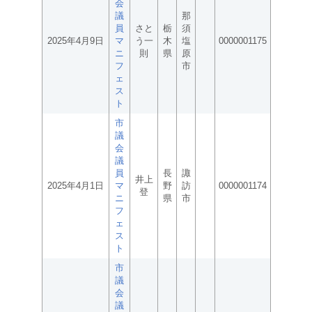
会
議
那
員
さと
栃
須
2025年4月9日
マ
う一
木
塩
0000001175
ニ
則
県
原
フ
市
ェ
ス
ト
市
議
会
議
員
長
諏
井上
2025年4月1日
マ
野
訪
0000001174
登
ニ
県
市
フ
ェ
ス
ト
市
議
会
議