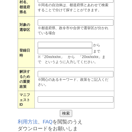
村名、
※同名の自治体は、都道府県とあわせて検索
都道府
することで分けて探すことができます。
県名
対象の
※都道府県、政令市や合併で選挙区が分かれ
選挙区
ている場合
から
登録日
まで
時
※「20xx/xx/xx」 から 「20xx/xx/xx」ま
で というように入力してください。
解決す
るため
※関心のあるキーワード、政策をご記入くだ
の重要
さい。
政策
マニフ
ェスト
ID
利用方法
、
FAQ
を閲覧のうえ
ダウンロードをお願いしま