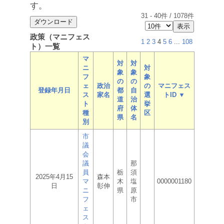
す。
31
-
40
件 /
1078
件
政策（マニフェス
1
2
3
4
5
6
...
108
ト）一覧
マ
対
対
ニ
対
象
象
フ
象
の
の
ェ
政治
の
マニフェス
登録年月日
都
自
ス
家名
選
トID ▼
道
治
ト
挙
府
体
種
区
県
名
別
市
議
会
議
那
員
栃
須
2025年4月15
森本
マ
木
塩
0000001180
日
彰伸
ニ
県
原
フ
市
ェ
ス