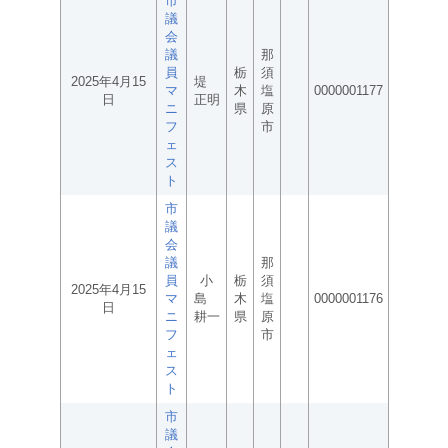
市
議
会
議
那
員
栃
須
2025年4月15
堤
マ
木
塩
0000001177
日
正明
ニ
県
原
フ
市
ェ
ス
ト
市
議
会
議
那
員
小
栃
須
2025年4月15
マ
島
木
塩
0000001176
日
ニ
耕一
県
原
フ
市
ェ
ス
ト
市
議