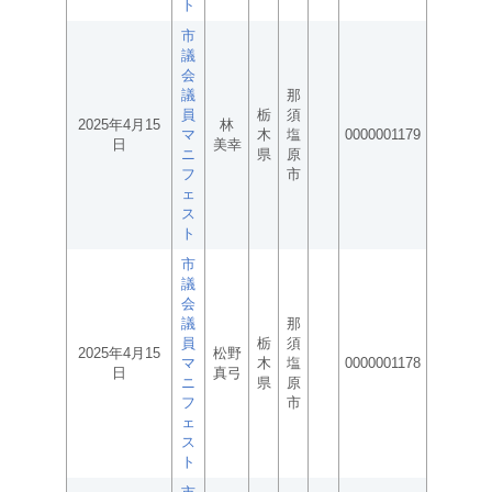
ト
市
議
会
議
那
員
栃
須
2025年4月15
林
マ
木
塩
0000001179
日
美幸
ニ
県
原
フ
市
ェ
ス
ト
市
議
会
議
那
員
栃
須
2025年4月15
松野
マ
木
塩
0000001178
日
真弓
ニ
県
原
フ
市
ェ
ス
ト