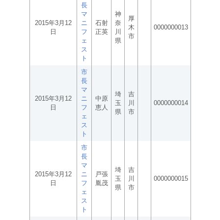
長
マ
神
厚
2015年3月12
ニ
石射
奈
木
0000000013
日
フ
正英
川
市
ェ
県
ス
ト
市
長
マ
埼
吉
2015年3月12
ニ
中原
玉
川
0000000014
日
フ
恵人
県
市
ェ
ス
ト
市
長
マ
埼
吉
2015年3月12
ニ
戸張
玉
川
0000000015
日
フ
胤茂
県
市
ェ
ス
ト