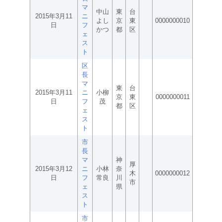
マ
中山
東
台
2015年3月11
ニ
よし
京
東
0000000010
日
フ
かつ
都
区
ェ
ス
ト
区
長
マ
東
台
2015年3月11
ニ
小柳
京
東
0000000011
日
フ
茂
都
区
ェ
ス
ト
市
長
マ
神
厚
2015年3月12
ニ
小林
奈
木
0000000012
日
フ
常良
川
市
ェ
県
ス
ト
市