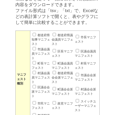
内容をダウンロードできます。
ファイル形式は「tsv」「txt」で、Excelな
どの表計算ソフトで開くと、表やグラフに
して簡単に比較することができます。
都道府県
都道府県議
市長マニフ
知事マニフェ
会議員マニフェ
ェスト
スト
スト
市議会議
区長マニフ
区議会議員
員マニフェス
ェスト
マニフェスト
ト
町長マニ
町議会議員
村長マニフ
フェスト
マニフェスト
ェスト
村議会議
都道府県議
マニフ
市議会会派
員マニフェス
会会派マニフェ
ェスト
マニフェスト
ト
スト
種別
区議会会
町議会会派
村議会会派
派マニフェス
マニフェスト
マニフェスト
ト
スイッチユ
市民マニ
政党マニフ
ーザーマニフェ
フェスト
ェスト
スト