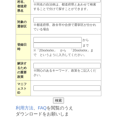
村名、
※同名の自治体は、都道府県とあわせて検索
都道府
することで分けて探すことができます。
県名
対象の
※都道府県、政令市や合併で選挙区が分かれ
選挙区
ている場合
から
登録日
まで
時
※「20xx/xx/xx」 から 「20xx/xx/xx」ま
で というように入力してください。
解決す
るため
※関心のあるキーワード、政策をご記入くだ
の重要
さい。
政策
マニフ
ェスト
ID
利用方法
、
FAQ
を閲覧のうえ
ダウンロードをお願いしま