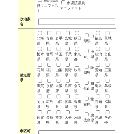
衆議院議
参議院議員
員マニフェス
マニフェスト
ト
政治家
名
山
北海
青森
岩手
宮城
秋田
福島
茨城
形県
道
県
県
県
県
県
県
神
栃木
群馬
埼玉
千葉
東京
新潟
富山
奈川県
県
県
県
県
都
県
県
静
石川
福井
山梨
長野
岐阜
愛知
三重
岡県
都道府
県
県
県
県
県
県
県
県
和
滋賀
京都
大阪
兵庫
奈良
鳥取
島根
歌山県
県
府
府
県
県
県
県
愛
岡山
広島
山口
徳島
香川
高知
福岡
媛県
県
県
県
県
県
県
県
鹿
佐賀
長崎
熊本
大分
宮崎
沖縄
その
児島県
県
県
県
県
県
県
他
市区町