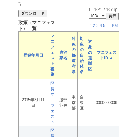
す。
1
-
10
件 /
1078
件
政策（マニフェス
1
2
3
4
5
...
108
ト）一覧
マ
対
対
ニ
対
象
象
フ
象
の
の
ェ
政治
の
マニフェス
登録年月日
都
自
ス
家名
選
トID ▲
道
治
ト
挙
府
体
種
区
県
名
別
区
長
マ
東
台
2015年3月11
ニ
服部
京
東
0000000009
日
フ
征夫
都
区
ェ
ス
ト
区
長