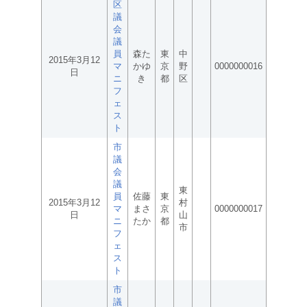
区
議
会
議
員
森た
東
中
2015年3月12
マ
かゆ
京
野
0000000016
日
ニ
き
都
区
フ
ェ
ス
ト
市
議
会
議
東
員
佐藤
東
2015年3月12
村
マ
まさ
京
0000000017
日
山
ニ
たか
都
市
フ
ェ
ス
ト
市
議