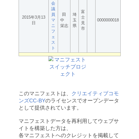
会
議
富
員
田
埼
2015年3月13
士
マ
中
玉
0000000018
日
見
ニ
栄志
県
市
フ
ェ
ス
ト
このマニフェストは、
クリエイティブコモ
ンズCC-BY
のライセンスでオープンデータ
として提供されています。
マニフェストデータを再利用してウェブサ
イトを構築した方は、
各マニフェストへのクレジットを掲載して