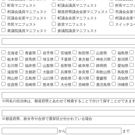
町長マニフェスト
町議会議員マニフェスト
村長マニフ
村議会議員マニフェスト
都道府県議会会派マニフェスト
市議会会派
区議会会派マニフェスト
町議会会派マニフェスト
村議会会派
市民マニフェスト
政党マニフェスト
スイッチユ
衆議院議員マニフェスト
参議院議員マニフェスト
北海道
青森県
岩手県
宮城県
秋田県
山形県
福島県
栃木県
群馬県
埼玉県
千葉県
東京都
神奈川県
新潟県
石川県
福井県
山梨県
長野県
岐阜県
静岡県
愛知県
滋賀県
京都府
大阪府
兵庫県
奈良県
和歌山県
鳥取県
岡山県
広島県
山口県
徳島県
香川県
愛媛県
高知県
佐賀県
長崎県
熊本県
大分県
宮崎県
鹿児島県
沖縄県
※同名の自治体は、都道府県とあわせて検索することで分けて探すことができま
※都道府県、政令市や合併で選挙区が分かれている場合
から
まで