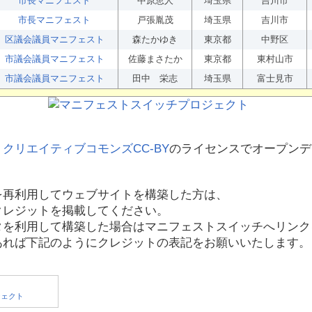
市長マニフェスト
中原恵人
埼玉県
吉川市
市長マニフェスト
戸張胤茂
埼玉県
吉川市
区議会議員マニフェスト
森たかゆき
東京都
中野区
市議会議員マニフェスト
佐藤まさたか
東京都
東村山市
市議会議員マニフェスト
田中 栄志
埼玉県
富士見市
、
クリエイティブコモンズCC-BY
のライセンスでオープンデ
を再利用してウェブサイトを構築した方は、
クレジットを掲載してください。
タを利用して構築した場合はマニフェストスイッチへリンク
あれば下記のようにクレジットの表記をお願いいたします。