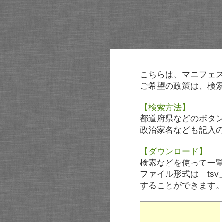
こちらは、マニフェ
ご希望の政策は、検
【検索方法】
都道府県などのボタ
政治家名なども記入
【ダウンロード】
検索などを使って一
ファイル形式は「tsv
することができます