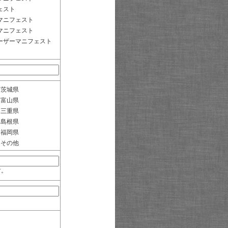
ェスト
マニフェスト
マニフェスト
ーザーマニフェスト
茨城県
富山県
三重県
島根県
福岡県
その他
す。