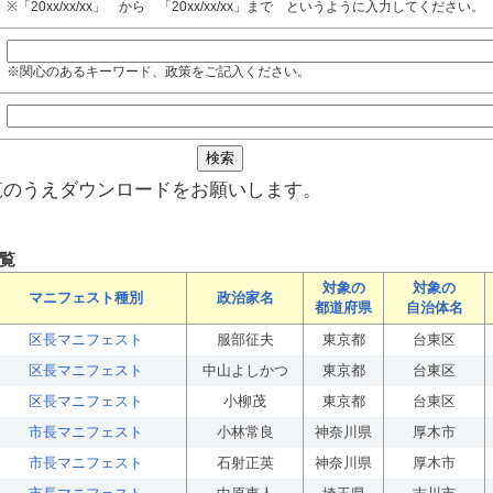
※「20xx/xx/xx」 から 「20xx/xx/xx」まで というように入力してください。
※関心のあるキーワード、政策をご記入ください。
覧のうえダウンロードをお願いします。
覧
対象の
対象の
マニフェスト種別
政治家名
都道府県
自治体名
区長マニフェスト
服部征夫
東京都
台東区
区長マニフェスト
中山よしかつ
東京都
台東区
区長マニフェスト
小柳茂
東京都
台東区
市長マニフェスト
小林常良
神奈川県
厚木市
市長マニフェスト
石射正英
神奈川県
厚木市