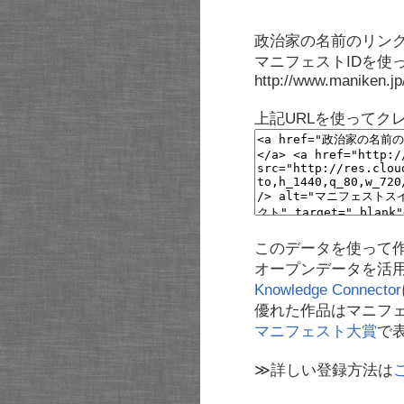
政治家の名前のリンク
マニフェストIDを使
http://www.maniken.j
上記URLを使ってク
このデータを使って
オープンデータを活
Knowledge Connector
優れた作品はマニフ
マニフェスト大賞
で
≫詳しい登録方法は