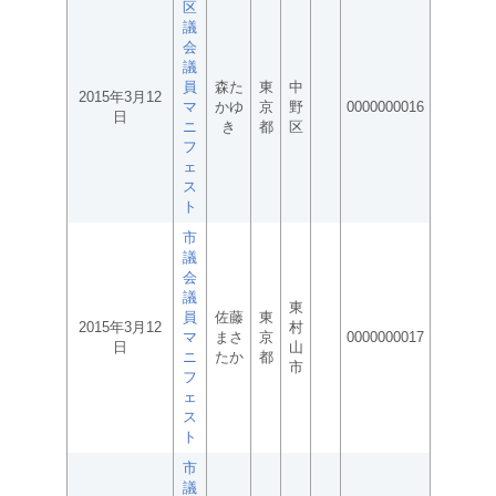
区
議
会
議
員
森た
東
中
2015年3月12
マ
かゆ
京
野
0000000016
日
ニ
き
都
区
フ
ェ
ス
ト
市
議
会
議
東
員
佐藤
東
2015年3月12
村
マ
まさ
京
0000000017
日
山
ニ
たか
都
市
フ
ェ
ス
ト
市
議