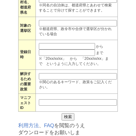
村名、
※同名の自治体は、都道府県とあわせて検索
都道府
することで分けて探すことができます。
県名
対象の
※都道府県、政令市や合併で選挙区が分かれ
選挙区
ている場合
から
登録日
まで
時
※「20xx/xx/xx」 から 「20xx/xx/xx」ま
で というように入力してください。
解決す
るため
※関心のあるキーワード、政策をご記入くだ
の重要
さい。
政策
マニフ
ェスト
ID
利用方法
、
FAQ
を閲覧のうえ
ダウンロードをお願いしま