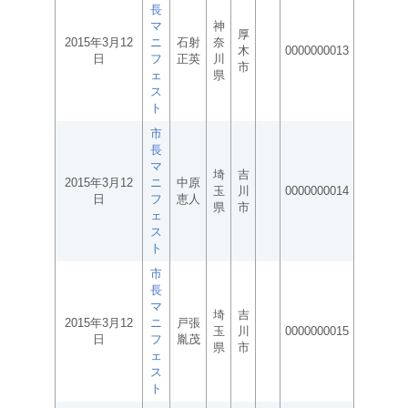
長
マ
神
厚
2015年3月12
ニ
石射
奈
木
0000000013
日
フ
正英
川
市
ェ
県
ス
ト
市
長
マ
埼
吉
2015年3月12
ニ
中原
玉
川
0000000014
日
フ
恵人
県
市
ェ
ス
ト
市
長
マ
埼
吉
2015年3月12
ニ
戸張
玉
川
0000000015
日
フ
胤茂
県
市
ェ
ス
ト