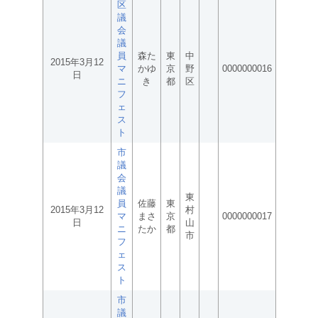
区
議
会
議
員
森た
東
中
2015年3月12
マ
かゆ
京
野
0000000016
日
ニ
き
都
区
フ
ェ
ス
ト
市
議
会
議
東
員
佐藤
東
2015年3月12
村
マ
まさ
京
0000000017
日
山
ニ
たか
都
市
フ
ェ
ス
ト
市
議