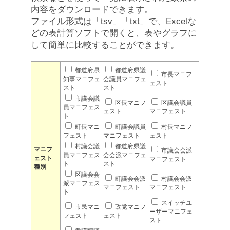
内容をダウンロードできます。
ファイル形式は「tsv」「txt」で、Excelな
どの表計算ソフトで開くと、表やグラフに
して簡単に比較することができます。
都道府県
都道府県議
市長マニフ
知事マニフェ
会議員マニフェ
ェスト
スト
スト
市議会議
区長マニフ
区議会議員
員マニフェス
ェスト
マニフェスト
ト
町長マニ
町議会議員
村長マニフ
フェスト
マニフェスト
ェスト
村議会議
都道府県議
マニフ
市議会会派
員マニフェス
会会派マニフェ
ェスト
マニフェスト
ト
スト
種別
区議会会
町議会会派
村議会会派
派マニフェス
マニフェスト
マニフェスト
ト
スイッチユ
市民マニ
政党マニフ
ーザーマニフェ
フェスト
ェスト
スト