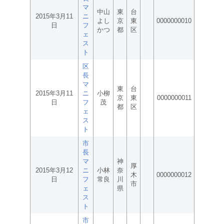
マ
中山
東
台
2015年3月11
ニ
よし
京
東
0000000010
日
フ
かつ
都
区
ェ
ス
ト
区
長
マ
東
台
2015年3月11
ニ
小柳
京
東
0000000011
日
フ
茂
都
区
ェ
ス
ト
市
長
マ
神
厚
2015年3月12
ニ
小林
奈
木
0000000012
日
フ
常良
川
市
ェ
県
ス
ト
市