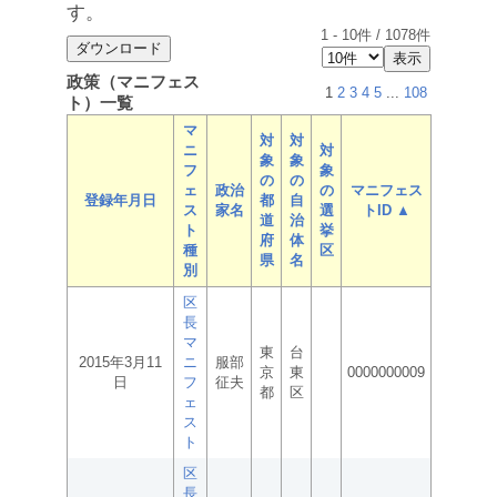
す。
1
-
10
件 /
1078
件
政策（マニフェス
1
2
3
4
5
...
108
ト）一覧
マ
対
対
ニ
対
象
象
フ
象
の
の
ェ
政治
の
マニフェス
登録年月日
都
自
ス
家名
選
トID ▲
道
治
ト
挙
府
体
種
区
県
名
別
区
長
マ
東
台
2015年3月11
ニ
服部
京
東
0000000009
日
フ
征夫
都
区
ェ
ス
ト
区
長