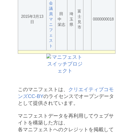
会
議
富
員
田
埼
2015年3月13
士
マ
中
玉
0000000018
日
見
ニ
栄志
県
市
フ
ェ
ス
ト
このマニフェストは、
クリエイティブコモ
ンズCC-BY
のライセンスでオープンデータ
として提供されています。
マニフェストデータを再利用してウェブサ
イトを構築した方は、
各マニフェストへのクレジットを掲載して