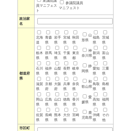
衆議院議
参議院議員
員マニフェス
マニフェスト
ト
政治家
名
山
北海
青森
岩手
宮城
秋田
福島
茨城
形県
道
県
県
県
県
県
県
神
栃木
群馬
埼玉
千葉
東京
新潟
富山
奈川県
県
県
県
県
都
県
県
静
石川
福井
山梨
長野
岐阜
愛知
三重
岡県
都道府
県
県
県
県
県
県
県
県
和
滋賀
京都
大阪
兵庫
奈良
鳥取
島根
歌山県
県
府
府
県
県
県
県
愛
岡山
広島
山口
徳島
香川
高知
福岡
媛県
県
県
県
県
県
県
県
鹿
佐賀
長崎
熊本
大分
宮崎
沖縄
その
児島県
県
県
県
県
県
県
他
市区町