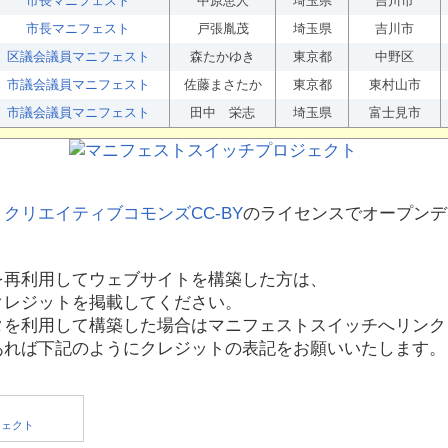
市長マニフェスト
中原恵人
埼玉県
吉川市
市長マニフェスト
戸張胤茂
埼玉県
吉川市
区議会議員マニフェスト
森たかゆき
東京都
中野区
市議会議員マニフェスト
佐藤まさたか
東京都
東村山市
市議会議員マニフェスト
田中 栄志
埼玉県
富士見市
、
クリエイティブコモンズCC-BY
のライセンスでオープンデ
を再利用してウェブサイトを構築した方は、
クレジットを掲載してください。
タを利用して構築した場合はマニフェストスイッチへリンク
あれば下記のようにクレジットの表記をお願いいたします。