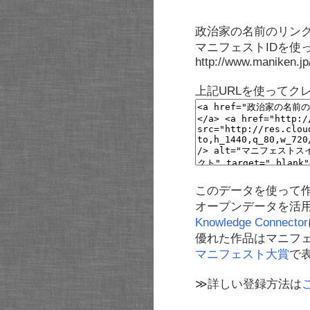
政治家の名前のリンク
マニフェストIDを使
http://www.maniken.j
上記URLを使ってク
このデータを使って
オープンデータを活
Knowledge Connector
優れた作品はマニフ
マニフェスト大賞
で
≫詳しい登録方法は