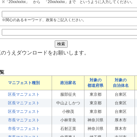
※「20xx/xx/xx」 から 「20xx/xx/xx」まで というように入力してください。
※関心のあるキーワード、政策をご記入ください。
覧のうえダウンロードをお願いします。
覧
対象の
対象の
マニフェスト種別
政治家名
都道府県
自治体名
区長マニフェスト
服部征夫
東京都
台東区
区長マニフェスト
中山よしかつ
東京都
台東区
区長マニフェスト
小柳茂
東京都
台東区
市長マニフェスト
小林常良
神奈川県
厚木市
市長マニフェスト
石射正英
神奈川県
厚木市