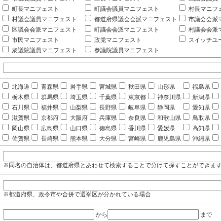
町長マニフェスト
町議会議員マニフェスト
村長マニフ
村議会議員マニフェスト
都道府県議会会派マニフェスト
市議会会派
区議会会派マニフェスト
町議会会派マニフェスト
村議会会派
市民マニフェスト
政党マニフェスト
スイッチユ
衆議院議員マニフェスト
参議院議員マニフェスト
北海道
青森県
岩手県
宮城県
秋田県
山形県
福島県
栃木県
群馬県
埼玉県
千葉県
東京都
神奈川県
新潟県
石川県
福井県
山梨県
長野県
岐阜県
静岡県
愛知県
滋賀県
京都府
大阪府
兵庫県
奈良県
和歌山県
鳥取県
岡山県
広島県
山口県
徳島県
香川県
愛媛県
高知県
佐賀県
長崎県
熊本県
大分県
宮崎県
鹿児島県
沖縄県
※同名の自治体は、都道府県とあわせて検索することで分けて探すことができま
※都道府県、政令市や合併で選挙区が分かれている場合
から
まで