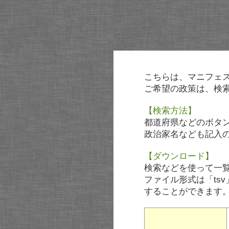
こちらは、マニフェ
ご希望の政策は、検
【検索方法】
都道府県などのボタ
政治家名なども記入
【ダウンロード】
検索などを使って一
ファイル形式は「tsv
することができます