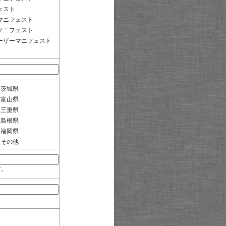
ェスト
マニフェスト
マニフェスト
ーザーマニフェスト
茨城県
富山県
三重県
島根県
福岡県
その他
す。