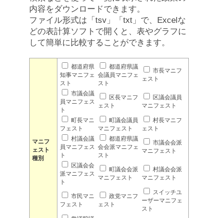
内容をダウンロードできます。
ファイル形式は「tsv」「txt」で、Excelな
どの表計算ソフトで開くと、表やグラフに
して簡単に比較することができます。
都道府県
都道府県議
市長マニフ
知事マニフェ
会議員マニフェ
ェスト
スト
スト
市議会議
区長マニフ
区議会議員
員マニフェス
ェスト
マニフェスト
ト
町長マニ
町議会議員
村長マニフ
フェスト
マニフェスト
ェスト
村議会議
都道府県議
マニフ
市議会会派
員マニフェス
会会派マニフェ
ェスト
マニフェスト
ト
スト
種別
区議会会
町議会会派
村議会会派
派マニフェス
マニフェスト
マニフェスト
ト
スイッチユ
市民マニ
政党マニフ
ーザーマニフェ
フェスト
ェスト
スト