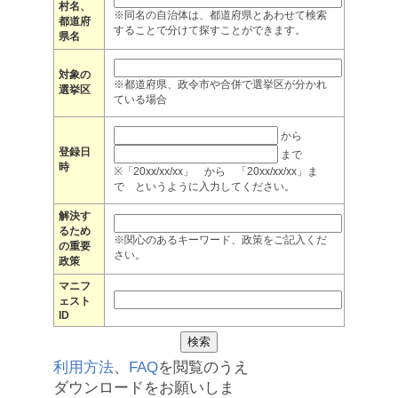
村名、
※同名の自治体は、都道府県とあわせて検索
都道府
することで分けて探すことができます。
県名
対象の
※都道府県、政令市や合併で選挙区が分かれ
選挙区
ている場合
から
登録日
まで
時
※「20xx/xx/xx」 から 「20xx/xx/xx」ま
で というように入力してください。
解決す
るため
※関心のあるキーワード、政策をご記入くだ
の重要
さい。
政策
マニフ
ェスト
ID
利用方法
、
FAQ
を閲覧のうえ
ダウンロードをお願いしま