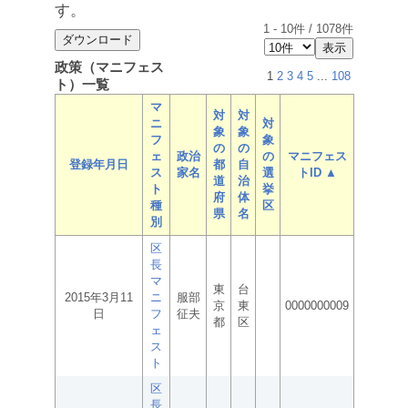
す。
1
-
10
件 /
1078
件
政策（マニフェス
1
2
3
4
5
...
108
ト）一覧
マ
対
対
ニ
対
象
象
フ
象
の
の
ェ
政治
の
マニフェス
登録年月日
都
自
ス
家名
選
トID ▲
道
治
ト
挙
府
体
種
区
県
名
別
区
長
マ
東
台
2015年3月11
ニ
服部
京
東
0000000009
日
フ
征夫
都
区
ェ
ス
ト
区
長