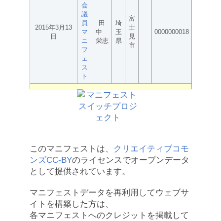
会
議
富
員
田
埼
2015年3月13
士
マ
中
玉
0000000018
日
見
ニ
栄志
県
市
フ
ェ
ス
ト
このマニフェストは、
クリエイティブコモ
ンズCC-BY
のライセンスでオープンデータ
として提供されています。
マニフェストデータを再利用してウェブサ
イトを構築した方は、
各マニフェストへのクレジットを掲載して