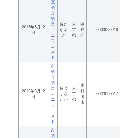
区
議
会
議
員
森た
東
中
2015年3月12
マ
かゆ
京
野
0000000016
日
ニ
き
都
区
フ
ェ
ス
ト
市
議
会
議
東
員
佐藤
東
2015年3月12
村
マ
まさ
京
0000000017
日
山
ニ
たか
都
市
フ
ェ
ス
ト
市
議