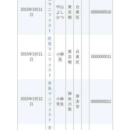
マ
中山
東
台
2015年3月11
ニ
よし
京
東
0000000010
日
フ
かつ
都
区
ェ
ス
ト
区
長
マ
東
台
2015年3月11
ニ
小柳
京
東
0000000011
日
フ
茂
都
区
ェ
ス
ト
市
長
マ
神
厚
2015年3月12
ニ
小林
奈
木
0000000012
日
フ
常良
川
市
ェ
県
ス
ト
市