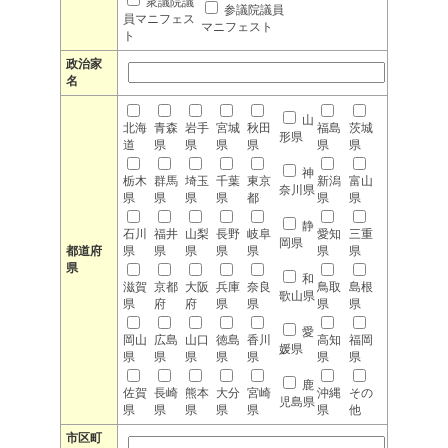
衆議院議
参議院議員
員マニフェス
マニフェスト
ト
政治家
名
山
北海
青森
岩手
宮城
秋田
福島
茨城
形県
道
県
県
県
県
県
県
神
栃木
群馬
埼玉
千葉
東京
新潟
富山
奈川県
県
県
県
県
都
県
県
静
石川
福井
山梨
長野
岐阜
愛知
三重
岡県
都道府
県
県
県
県
県
県
県
県
和
滋賀
京都
大阪
兵庫
奈良
鳥取
島根
歌山県
県
府
府
県
県
県
県
愛
岡山
広島
山口
徳島
香川
高知
福岡
媛県
県
県
県
県
県
県
県
鹿
佐賀
長崎
熊本
大分
宮崎
沖縄
その
児島県
県
県
県
県
県
県
他
市区町