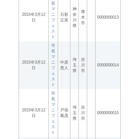
長
マ
神
厚
2015年3月12
ニ
石射
奈
木
0000000013
日
フ
正英
川
市
ェ
県
ス
ト
市
長
マ
埼
吉
2015年3月12
ニ
中原
玉
川
0000000014
日
フ
恵人
県
市
ェ
ス
ト
市
長
マ
埼
吉
2015年3月12
ニ
戸張
玉
川
0000000015
日
フ
胤茂
県
市
ェ
ス
ト