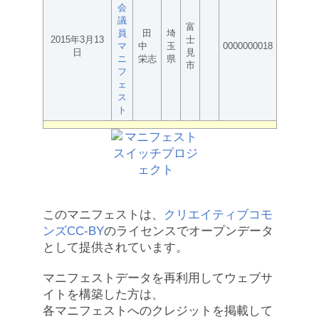
会
議
富
員
田
埼
2015年3月13
士
マ
中
玉
0000000018
日
見
ニ
栄志
県
市
フ
ェ
ス
ト
このマニフェストは、
クリエイティブコモ
ンズCC-BY
のライセンスでオープンデータ
として提供されています。
マニフェストデータを再利用してウェブサ
イトを構築した方は、
各マニフェストへのクレジットを掲載して