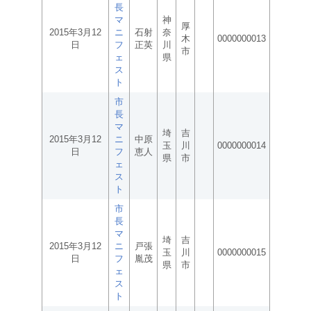
長
マ
神
厚
2015年3月12
ニ
石射
奈
木
0000000013
日
フ
正英
川
市
ェ
県
ス
ト
市
長
マ
埼
吉
2015年3月12
ニ
中原
玉
川
0000000014
日
フ
恵人
県
市
ェ
ス
ト
市
長
マ
埼
吉
2015年3月12
ニ
戸張
玉
川
0000000015
日
フ
胤茂
県
市
ェ
ス
ト