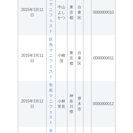
マ
中山
東
台
2015年3月11
ニ
よし
京
東
0000000010
日
フ
かつ
都
区
ェ
ス
ト
区
長
マ
東
台
2015年3月11
ニ
小柳
京
東
0000000011
日
フ
茂
都
区
ェ
ス
ト
市
長
マ
神
厚
2015年3月12
ニ
小林
奈
木
0000000012
日
フ
常良
川
市
ェ
県
ス
ト
市