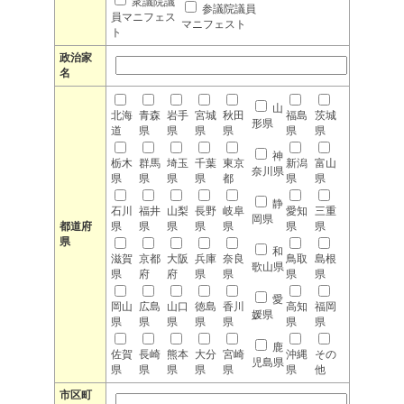
衆議院議
参議院議員
員マニフェス
マニフェスト
ト
政治家
名
山
北海
青森
岩手
宮城
秋田
福島
茨城
形県
道
県
県
県
県
県
県
神
栃木
群馬
埼玉
千葉
東京
新潟
富山
奈川県
県
県
県
県
都
県
県
静
石川
福井
山梨
長野
岐阜
愛知
三重
岡県
都道府
県
県
県
県
県
県
県
県
和
滋賀
京都
大阪
兵庫
奈良
鳥取
島根
歌山県
県
府
府
県
県
県
県
愛
岡山
広島
山口
徳島
香川
高知
福岡
媛県
県
県
県
県
県
県
県
鹿
佐賀
長崎
熊本
大分
宮崎
沖縄
その
児島県
県
県
県
県
県
県
他
市区町