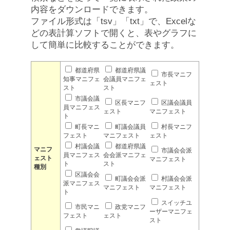
内容をダウンロードできます。
ファイル形式は「tsv」「txt」で、Excelな
どの表計算ソフトで開くと、表やグラフに
して簡単に比較することができます。
都道府県
都道府県議
市長マニフ
知事マニフェ
会議員マニフェ
ェスト
スト
スト
市議会議
区長マニフ
区議会議員
員マニフェス
ェスト
マニフェスト
ト
町長マニ
町議会議員
村長マニフ
フェスト
マニフェスト
ェスト
村議会議
都道府県議
マニフ
市議会会派
員マニフェス
会会派マニフェ
ェスト
マニフェスト
ト
スト
種別
区議会会
町議会会派
村議会会派
派マニフェス
マニフェスト
マニフェスト
ト
スイッチユ
市民マニ
政党マニフ
ーザーマニフェ
フェスト
ェスト
スト