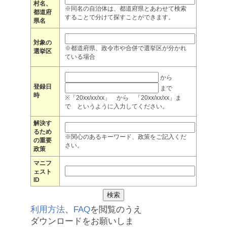
村名、
※同名の自治体は、都道府県とあわせて検索
都道府
することで分けて探すことができます。
県名
対象の
※都道府県、政令市や合併で選挙区が分かれ
選挙区
ている場合
から
登録日
まで
時
※「20xx/xx/xx」 から 「20xx/xx/xx」ま
で というように入力してください。
解決す
るため
※関心のあるキーワード、政策をご記入くだ
の重要
さい。
政策
マニフ
ェスト
ID
利用方法
、
FAQ
を閲覧のうえ
ダウンロードをお願いしま