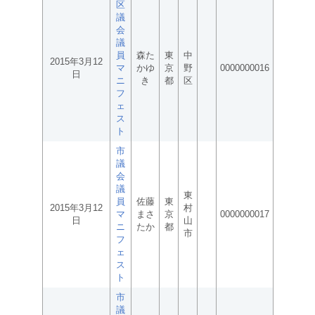
区
議
会
議
員
森た
東
中
2015年3月12
マ
かゆ
京
野
0000000016
日
ニ
き
都
区
フ
ェ
ス
ト
市
議
会
議
東
員
佐藤
東
2015年3月12
村
マ
まさ
京
0000000017
日
山
ニ
たか
都
市
フ
ェ
ス
ト
市
議