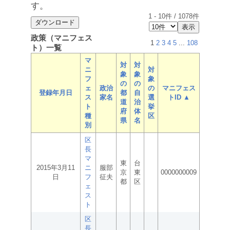
す。
1
-
10
件 /
1078
件
政策（マニフェス
1
2
3
4
5
...
108
ト）一覧
マ
対
対
ニ
対
象
象
フ
象
の
の
ェ
政治
の
マニフェス
登録年月日
都
自
ス
家名
選
トID ▲
道
治
ト
挙
府
体
種
区
県
名
別
区
長
マ
東
台
2015年3月11
ニ
服部
京
東
0000000009
日
フ
征夫
都
区
ェ
ス
ト
区
長