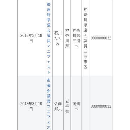
都
道
神
府
奈
県
川
議
県
会
神
神奈
議
石川
2015年3月18
議
奈
川県
会
たく
0000000032
日
員
川
三浦
議
み
マ
県
市
員
ニ
三
フ
浦
ェ
市
ス
区
ト
市
議
会
議
員
岩
2015年3月19
佐藤
奥州
マ
手
0000000033
日
邦夫
市
ニ
県
フ
ェ
ス