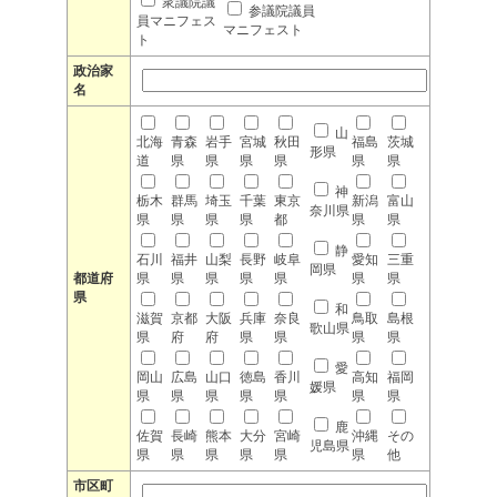
衆議院議
参議院議員
員マニフェス
マニフェスト
ト
政治家
名
山
北海
青森
岩手
宮城
秋田
福島
茨城
形県
道
県
県
県
県
県
県
神
栃木
群馬
埼玉
千葉
東京
新潟
富山
奈川県
県
県
県
県
都
県
県
静
石川
福井
山梨
長野
岐阜
愛知
三重
岡県
都道府
県
県
県
県
県
県
県
県
和
滋賀
京都
大阪
兵庫
奈良
鳥取
島根
歌山県
県
府
府
県
県
県
県
愛
岡山
広島
山口
徳島
香川
高知
福岡
媛県
県
県
県
県
県
県
県
鹿
佐賀
長崎
熊本
大分
宮崎
沖縄
その
児島県
県
県
県
県
県
県
他
市区町