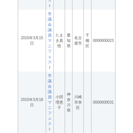
ス
ト
市
議
会
議
員
たま
愛
千
2015年3月15
名古
マ
き真
知
種
0000000023
日
屋市
ニ
悟
県
区
フ
ェ
ス
ト
市
議
会
議
神
員
小田
川崎
2015年3月18
奈
マ
理恵
市幸
0000000031
日
川
ニ
子
区
県
フ
ェ
ス
ト