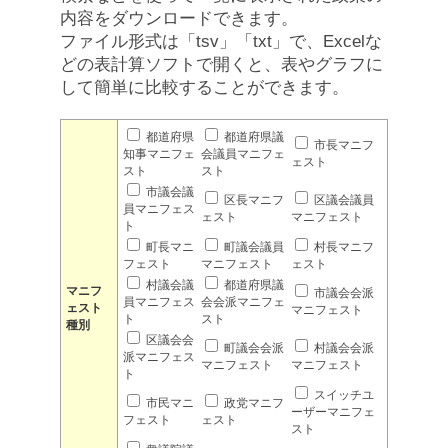
内容をダウンロードできます。
ファイル形式は「tsv」「txt」で、Excelな
どの表計算ソフトで開くと、表やグラフに
して簡単に比較することができます。
都道府県
都道府県議
市長マニフ
知事マニフェ
会議員マニフェ
ェスト
スト
スト
市議会議
区長マニフ
区議会議員
員マニフェス
ェスト
マニフェスト
ト
町長マニ
町議会議員
村長マニフ
フェスト
マニフェスト
ェスト
村議会議
都道府県議
マニフ
市議会会派
員マニフェス
会会派マニフェ
ェスト
マニフェスト
ト
スト
種別
区議会会
町議会会派
村議会会派
派マニフェス
マニフェスト
マニフェスト
ト
スイッチユ
市民マニ
政党マニフ
ーザーマニフェ
フェスト
ェスト
スト