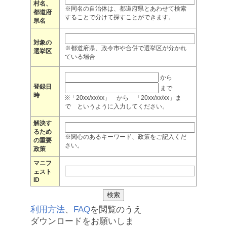
村名、
※同名の自治体は、都道府県とあわせて検索
都道府
することで分けて探すことができます。
県名
対象の
※都道府県、政令市や合併で選挙区が分かれ
選挙区
ている場合
から
登録日
まで
時
※「20xx/xx/xx」 から 「20xx/xx/xx」ま
で というように入力してください。
解決す
るため
※関心のあるキーワード、政策をご記入くだ
の重要
さい。
政策
マニフ
ェスト
ID
利用方法
、
FAQ
を閲覧のうえ
ダウンロードをお願いしま