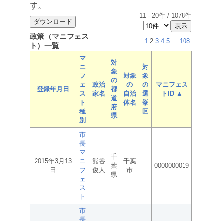
す。
11
-
20
件 /
1078
件
政策（マニフェス
1
2
3
4
5
...
108
ト）一覧
マ
対
ニ
対
象
フ
対象
象
の
ェ
政治
の
の
マニフェス
登録年月日
都
ス
家名
自治
選
トID ▲
道
ト
体名
挙
府
種
区
県
別
市
長
マ
千
2015年3月13
ニ
熊谷
千葉
葉
0000000019
日
フ
俊人
市
県
ェ
ス
ト
市
長