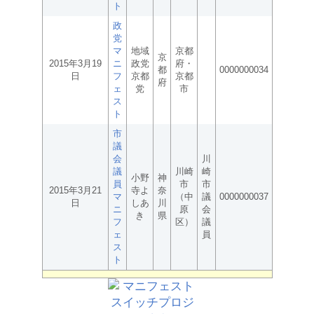
ト
政
党
マ
地域
京都
京
2015年3月19
ニ
政党
府・
都
0000000034
日
フ
京都
京都
府
ェ
党
市
ス
ト
市
議
会
川
議
川崎
崎
小野
神
員
市
市
2015年3月21
寺よ
奈
マ
（中
議
0000000037
日
しあ
川
ニ
原
会
き
県
フ
区）
議
ェ
員
ス
ト