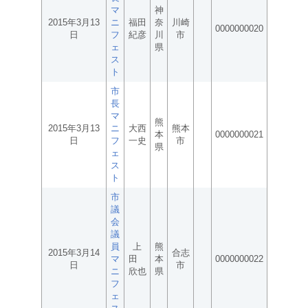
マ
神
2015年3月13
ニ
福田
奈
川崎
0000000020
日
フ
紀彦
川
市
ェ
県
ス
ト
市
長
マ
熊
2015年3月13
ニ
大西
熊本
本
0000000021
日
フ
一史
市
県
ェ
ス
ト
市
議
会
議
員
上
熊
2015年3月14
合志
マ
田
本
0000000022
日
市
ニ
欣也
県
フ
ェ