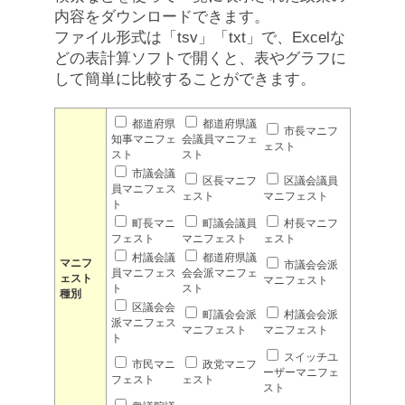
内容をダウンロードできます。
ファイル形式は「tsv」「txt」で、Excelな
どの表計算ソフトで開くと、表やグラフに
して簡単に比較することができます。
都道府県
都道府県議
市長マニフ
知事マニフェ
会議員マニフェ
ェスト
スト
スト
市議会議
区長マニフ
区議会議員
員マニフェス
ェスト
マニフェスト
ト
町長マニ
町議会議員
村長マニフ
フェスト
マニフェスト
ェスト
村議会議
都道府県議
マニフ
市議会会派
員マニフェス
会会派マニフェ
ェスト
マニフェスト
ト
スト
種別
区議会会
町議会会派
村議会会派
派マニフェス
マニフェスト
マニフェスト
ト
スイッチユ
市民マニ
政党マニフ
ーザーマニフェ
フェスト
ェスト
スト