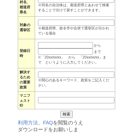
村名、
※同名の自治体は、都道府県とあわせて検索
都道府
することで分けて探すことができます。
県名
対象の
※都道府県、政令市や合併で選挙区が分かれ
選挙区
ている場合
から
登録日
まで
時
※「20xx/xx/xx」 から 「20xx/xx/xx」ま
で というように入力してください。
解決す
るため
※関心のあるキーワード、政策をご記入くだ
の重要
さい。
政策
マニフ
ェスト
ID
利用方法
、
FAQ
を閲覧のうえ
ダウンロードをお願いしま