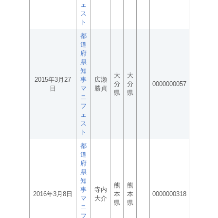
ェ
ス
ト
都
道
府
県
知
大
大
2015年3月27
事
広瀬
分
分
0000000057
日
マ
勝貞
県
県
ニ
フ
ェ
ス
ト
都
道
府
県
知
熊
熊
事
寺内
2016年3月8日
本
本
0000000318
マ
大介
県
県
ニ
フ