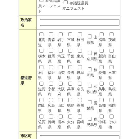
衆議院議
参議院議員
員マニフェス
マニフェスト
ト
政治家
名
山
北海
青森
岩手
宮城
秋田
福島
茨城
形県
道
県
県
県
県
県
県
神
栃木
群馬
埼玉
千葉
東京
新潟
富山
奈川県
県
県
県
県
都
県
県
静
石川
福井
山梨
長野
岐阜
愛知
三重
岡県
都道府
県
県
県
県
県
県
県
県
和
滋賀
京都
大阪
兵庫
奈良
鳥取
島根
歌山県
県
府
府
県
県
県
県
愛
岡山
広島
山口
徳島
香川
高知
福岡
媛県
県
県
県
県
県
県
県
鹿
佐賀
長崎
熊本
大分
宮崎
沖縄
その
児島県
県
県
県
県
県
県
他
市区町