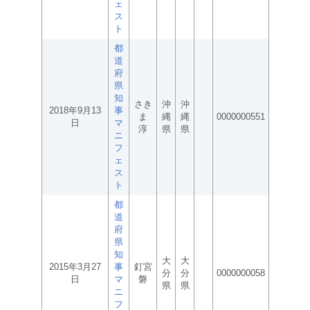
ェ
ス
ト
都
道
府
県
知
さき
沖
沖
2018年9月13
事
ま
縄
縄
0000000551
日
マ
淳
県
県
ニ
フ
ェ
ス
ト
都
道
府
県
知
大
大
2015年3月27
事
釘宮
分
分
0000000058
日
マ
磐
県
県
ニ
フ