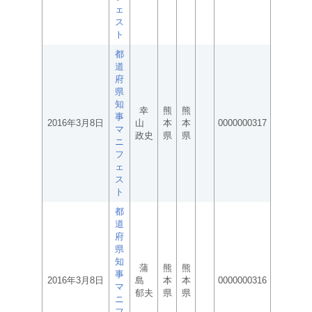
ェ
ス
ト
都
道
府
県
知
幸
熊
熊
事
2016年3月8日
山
本
本
0000000317
マ
政史
県
県
ニ
フ
ェ
ス
ト
都
道
府
県
知
蒲
熊
熊
事
2016年3月8日
島
本
本
0000000316
マ
郁夫
県
県
ニ
フ