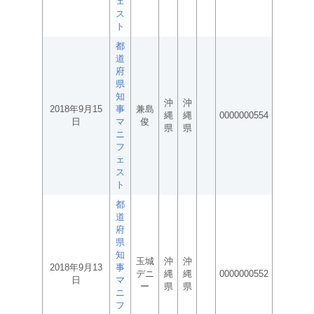
ェ
ス
ト
都
道
府
県
知
沖
沖
2018年9月15
事
兼島
縄
縄
0000000554
日
マ
俊
県
県
ニ
フ
ェ
ス
ト
都
道
府
県
知
玉城
沖
沖
2018年9月13
事
デニ
縄
縄
0000000552
日
マ
ー
県
県
ニ
フ