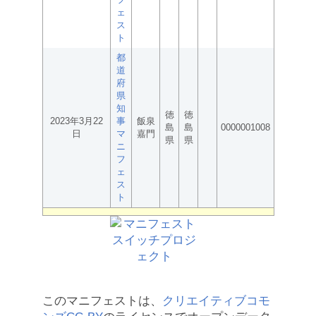
ェ
ス
ト
都
道
府
県
知
徳
徳
2023年3月22
事
飯泉
島
島
0000001008
日
マ
嘉門
県
県
ニ
フ
ェ
ス
ト
このマニフェストは、
クリエイティブコモ