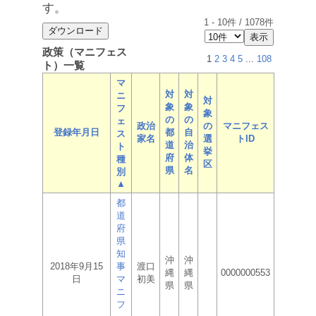
す。
1
-
10
件 /
1078
件
政策（マニフェス
1
2
3
4
5
...
108
ト）一覧
マ
対
対
ニ
対
象
象
フ
象
の
の
ェ
政治
の
マニフェス
登録年月日
都
自
ス
家名
選
トID
道
治
ト
挙
府
体
種
区
県
名
別
▲
都
道
府
県
知
沖
沖
2018年9月15
事
渡口
縄
縄
0000000553
日
マ
初美
県
県
ニ
フ