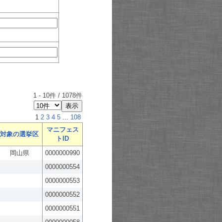
1
-
10
件 /
1078
件
1
2
3
4
5
...
108
マニフェス
対象の選挙区
トID
岡山県
0000000990
0000000554
0000000553
0000000552
0000000551