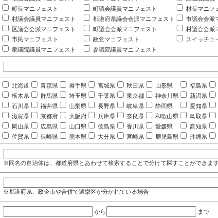
町長マニフェスト
町議会議員マニフェスト
村長マニフ
村議会議員マニフェスト
都道府県議会会派マニフェスト
市議会会派
区議会会派マニフェスト
町議会会派マニフェスト
村議会会派
市民マニフェスト
政党マニフェスト
スイッチユ
衆議院議員マニフェスト
参議院議員マニフェスト
北海道
青森県
岩手県
宮城県
秋田県
山形県
福島県
栃木県
群馬県
埼玉県
千葉県
東京都
神奈川県
新潟県
石川県
福井県
山梨県
長野県
岐阜県
静岡県
愛知県
滋賀県
京都府
大阪府
兵庫県
奈良県
和歌山県
鳥取県
岡山県
広島県
山口県
徳島県
香川県
愛媛県
高知県
佐賀県
長崎県
熊本県
大分県
宮崎県
鹿児島県
沖縄県
※同名の自治体は、都道府県とあわせて検索することで分けて探すことができま
※都道府県、政令市や合併で選挙区が分かれている場合
から
まで