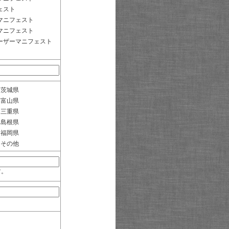
ェスト
マニフェスト
マニフェスト
ーザーマニフェスト
茨城県
富山県
三重県
島根県
福岡県
その他
す。