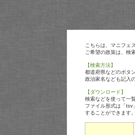
こちらは、マニフェ
ご希望の政策は、検
【検索方法】
都道府県などのボタ
政治家名なども記入
【ダウンロード】
検索などを使って一
ファイル形式は「tsv
することができます