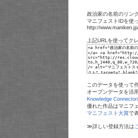
政治家の名前のリンク
マニフェストIDを使
http://www.maniken.j
上記URLを使ってク
このデータを使って
オープンデータを活
Knowledge Connector
優れた作品はマニフ
マニフェスト大賞
で
≫詳しい登録方法は