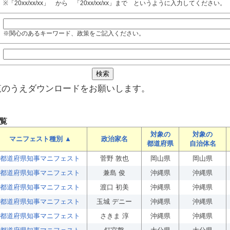
※「20xx/xx/xx」 から 「20xx/xx/xx」まで というように入力してください。
※関心のあるキーワード、政策をご記入ください。
覧のうえダウンロードをお願いします。
覧
対象の
対象の
マニフェスト種別 ▲
政治家名
都道府県
自治体名
都道府県知事マニフェスト
菅野 敦也
岡山県
岡山県
都道府県知事マニフェスト
兼島 俊
沖縄県
沖縄県
都道府県知事マニフェスト
渡口 初美
沖縄県
沖縄県
都道府県知事マニフェスト
玉城 デニー
沖縄県
沖縄県
都道府県知事マニフェスト
さきま 淳
沖縄県
沖縄県