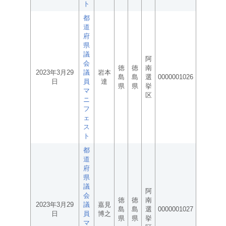
ト
都
道
府
県
議
阿
会
徳
徳
南
2023年3月29
議
岩本
島
島
選
0000001026
日
員
達
県
県
挙
マ
区
ニ
フ
ェ
ス
ト
都
道
府
県
議
阿
会
徳
徳
南
2023年3月29
議
嘉見
島
島
選
0000001027
日
員
博之
県
県
挙
マ