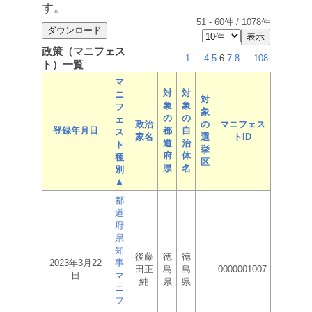
す。
51
-
60
件 /
1078
件
政策（マニフェス
1
...
4
5
6
7
8
...
108
ト）一覧
マ
対
対
ニ
対
象
象
フ
象
の
の
ェ
政治
の
マニフェス
登録年月日
都
自
ス
家名
選
トID
道
治
ト
挙
府
体
種
区
県
名
別
▲
都
道
府
県
知
後藤
徳
徳
2023年3月22
事
田正
島
島
0000001007
日
マ
純
県
県
ニ
フ