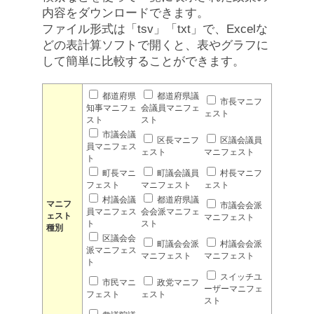
内容をダウンロードできます。
ファイル形式は「tsv」「txt」で、Excelな
どの表計算ソフトで開くと、表やグラフに
して簡単に比較することができます。
都道府県
都道府県議
市長マニフ
知事マニフェ
会議員マニフェ
ェスト
スト
スト
市議会議
区長マニフ
区議会議員
員マニフェス
ェスト
マニフェスト
ト
町長マニ
町議会議員
村長マニフ
フェスト
マニフェスト
ェスト
村議会議
都道府県議
マニフ
市議会会派
員マニフェス
会会派マニフェ
ェスト
マニフェスト
ト
スト
種別
区議会会
町議会会派
村議会会派
派マニフェス
マニフェスト
マニフェスト
ト
スイッチユ
市民マニ
政党マニフ
ーザーマニフェ
フェスト
ェスト
スト