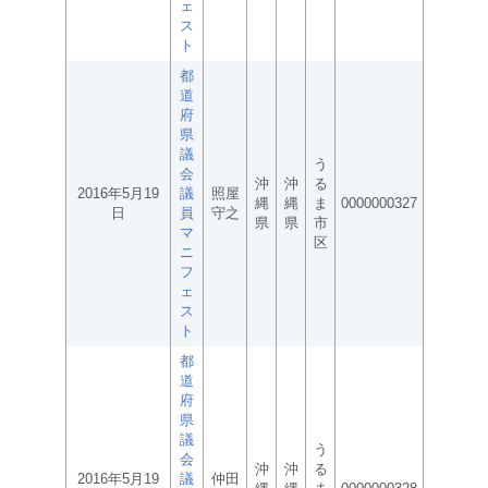
ェ
ス
ト
都
道
府
県
議
う
会
沖
沖
る
2016年5月19
議
照屋
縄
縄
ま
0000000327
日
員
守之
県
県
市
マ
区
ニ
フ
ェ
ス
ト
都
道
府
県
議
う
会
沖
沖
る
2016年5月19
議
仲田