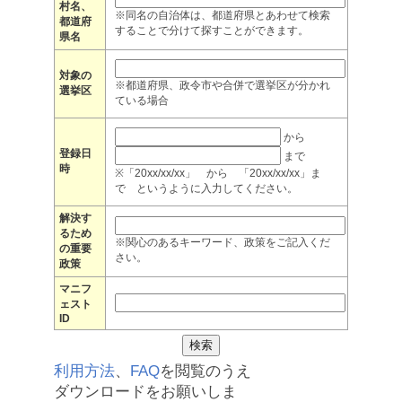
村名、
※同名の自治体は、都道府県とあわせて検索
都道府
することで分けて探すことができます。
県名
対象の
※都道府県、政令市や合併で選挙区が分かれ
選挙区
ている場合
から
登録日
まで
時
※「20xx/xx/xx」 から 「20xx/xx/xx」ま
で というように入力してください。
解決す
るため
※関心のあるキーワード、政策をご記入くだ
の重要
さい。
政策
マニフ
ェスト
ID
利用方法
、
FAQ
を閲覧のうえ
ダウンロードをお願いしま