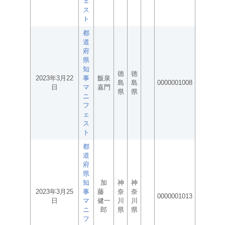
ェ
ス
ト
都
道
府
県
知
徳
徳
2023年3月22
事
飯泉
島
島
0000001008
日
マ
嘉門
県
県
ニ
フ
ェ
ス
ト
都
道
府
県
知
加
神
神
2023年3月25
事
藤
奈
奈
0000001013
日
マ
健一
川
川
ニ
郎
県
県
フ