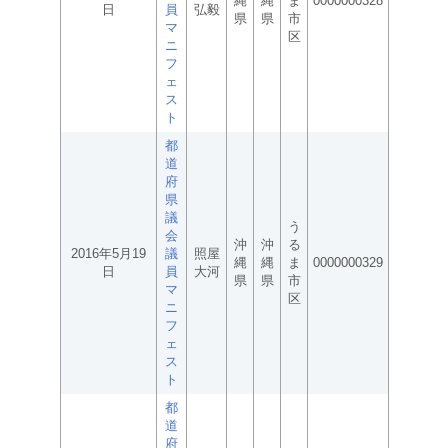
縄
縄
ま
0000000328
日
員
弘毅
県
県
市
マ
区
ニ
フ
ェ
ス
ト
都
道
府
県
議
う
会
沖
沖
る
2016年5月19
議
照屋
縄
縄
ま
0000000329
日
員
大河
県
県
市
マ
区
ニ
フ
ェ
ス
ト
都
道
府