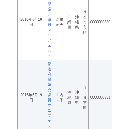
県
議
う
会
沖
沖
る
2016年5月19
議
森根
縄
縄
ま
0000000330
日
員
伸夫
県
県
市
マ
区
ニ
フ
ェ
ス
ト
都
道
府
県
議
う
会
沖
沖
る
2016年5月19
議
山内
縄
縄
ま
0000000331
日
員
末子
県
県
市
マ
区
ニ
フ
ェ
ス