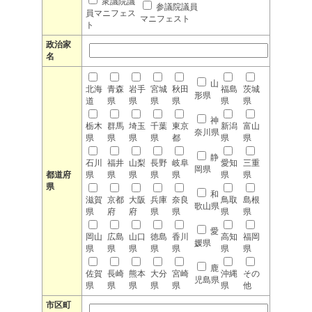
衆議院議
参議院議員
員マニフェス
マニフェスト
ト
政治家
名
山
北海
青森
岩手
宮城
秋田
福島
茨城
形県
道
県
県
県
県
県
県
神
栃木
群馬
埼玉
千葉
東京
新潟
富山
奈川県
県
県
県
県
都
県
県
静
石川
福井
山梨
長野
岐阜
愛知
三重
岡県
都道府
県
県
県
県
県
県
県
県
和
滋賀
京都
大阪
兵庫
奈良
鳥取
島根
歌山県
県
府
府
県
県
県
県
愛
岡山
広島
山口
徳島
香川
高知
福岡
媛県
県
県
県
県
県
県
県
鹿
佐賀
長崎
熊本
大分
宮崎
沖縄
その
児島県
県
県
県
県
県
県
他
市区町