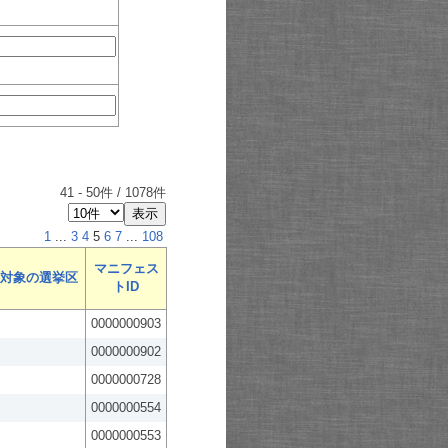
41
-
50
件 /
1078
件
1
...
3
4
5
6
7
...
108
マニフェス
対象の選挙区
トID
0000000903
0000000902
0000000728
0000000554
0000000553