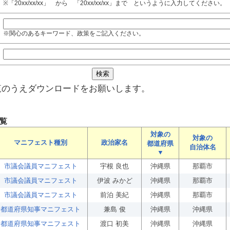
※「20xx/xx/xx」 から 「20xx/xx/xx」まで というように入力してください。
※関心のあるキーワード、政策をご記入ください。
覧のうえダウンロードをお願いします。
覧
対象の
対象の
マニフェスト種別
政治家名
都道府県
自治体名
▼
市議会議員マニフェスト
宇根 良也
沖縄県
那覇市
市議会議員マニフェスト
伊波 みかど
沖縄県
那覇市
市議会議員マニフェスト
前泊 美紀
沖縄県
那覇市
都道府県知事マニフェスト
兼島 俊
沖縄県
沖縄県
都道府県知事マニフェスト
渡口 初美
沖縄県
沖縄県