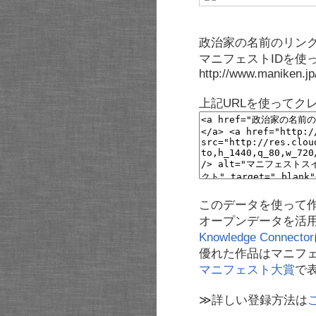
政治家の名前のリンク
マニフェストIDを使
http://www.maniken.j
上記URLを使ってク
このデータを使って
オープンデータを活
Knowledge Connector
優れた作品はマニフ
マニフェスト大賞
で
≫詳しい登録方法は