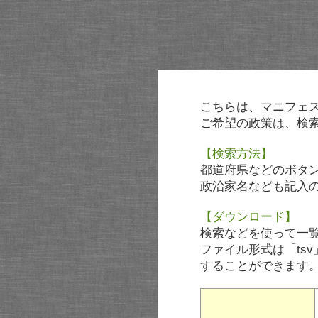
こちらは、マニフェ
ご希望の政策は、検
【検索方法】
都道府県などのボタ
政治家名なども記入
【ダウンロード】
検索などを使って一
ファイル形式は「tsv
することができます