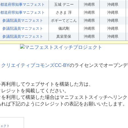
都道府県知事マニフェスト
玉城 デニー
沖縄県
沖縄県
都道府県知事マニフェスト
さきま 淳
沖縄県
沖縄県
参議院議員マニフェスト
ボギーてどこん
沖縄県
沖縄県
参議院議員マニフェスト
儀武剛
沖縄県
沖縄県
参議院議員マニフェスト
真栄里保
沖縄県
沖縄県
、
クリエイティブコモンズCC-BY
のライセンスでオープンデ
を再利用してウェブサイトを構築した方は、
クレジットを掲載してください。
タを利用して構築した場合はマニフェストスイッチへリンク
あれば下記のようにクレジットの表記をお願いいたします。