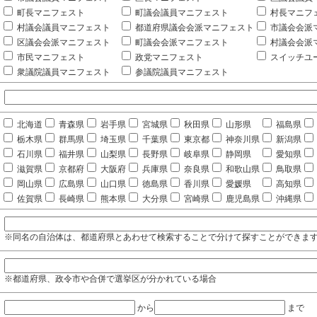
町長マニフェスト
町議会議員マニフェスト
村長マニフ
村議会議員マニフェスト
都道府県議会会派マニフェスト
市議会会派
区議会会派マニフェスト
町議会会派マニフェスト
村議会会派
市民マニフェスト
政党マニフェスト
スイッチユ
衆議院議員マニフェスト
参議院議員マニフェスト
北海道
青森県
岩手県
宮城県
秋田県
山形県
福島県
栃木県
群馬県
埼玉県
千葉県
東京都
神奈川県
新潟県
石川県
福井県
山梨県
長野県
岐阜県
静岡県
愛知県
滋賀県
京都府
大阪府
兵庫県
奈良県
和歌山県
鳥取県
岡山県
広島県
山口県
徳島県
香川県
愛媛県
高知県
佐賀県
長崎県
熊本県
大分県
宮崎県
鹿児島県
沖縄県
※同名の自治体は、都道府県とあわせて検索することで分けて探すことができま
※都道府県、政令市や合併で選挙区が分かれている場合
から
まで