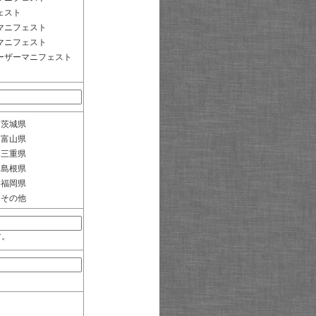
ェスト
マニフェスト
マニフェスト
ーザーマニフェスト
茨城県
富山県
三重県
島根県
福岡県
その他
す。