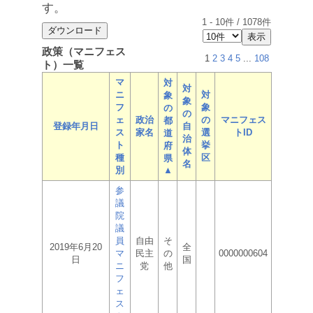
す。
1
-
10
件 /
1078
件
政策（マニフェス
1
2
3
4
5
...
108
ト）一覧
マ
対
対
ニ
対
象
象
フ
象
の
の
ェ
政治
の
マニフェス
都
登録年月日
自
ス
家名
選
トID
道
治
ト
挙
府
体
種
区
県
名
別
▲
参
議
院
議
員
自由
そ
2019年6月20
全
マ
民主
の
0000000604
日
国
ニ
党
他
フ
ェ
ス