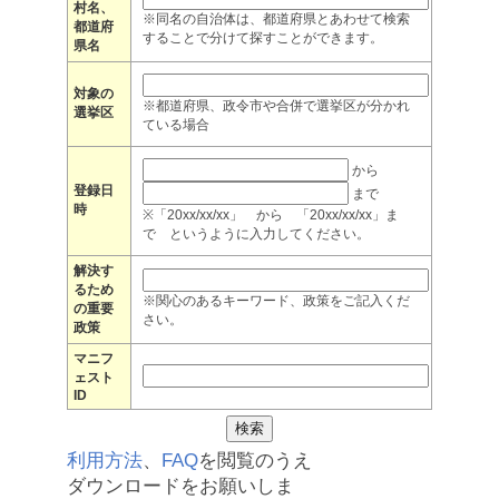
村名、
※同名の自治体は、都道府県とあわせて検索
都道府
することで分けて探すことができます。
県名
対象の
※都道府県、政令市や合併で選挙区が分かれ
選挙区
ている場合
から
登録日
まで
時
※「20xx/xx/xx」 から 「20xx/xx/xx」ま
で というように入力してください。
解決す
るため
※関心のあるキーワード、政策をご記入くだ
の重要
さい。
政策
マニフ
ェスト
ID
利用方法
、
FAQ
を閲覧のうえ
ダウンロードをお願いしま