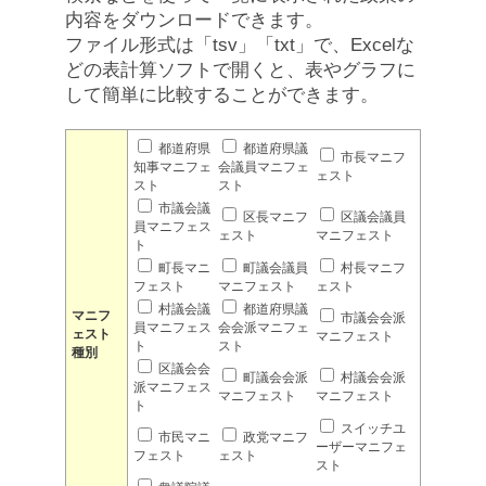
内容をダウンロードできます。
ファイル形式は「tsv」「txt」で、Excelな
どの表計算ソフトで開くと、表やグラフに
して簡単に比較することができます。
都道府県
都道府県議
市長マニフ
知事マニフェ
会議員マニフェ
ェスト
スト
スト
市議会議
区長マニフ
区議会議員
員マニフェス
ェスト
マニフェスト
ト
町長マニ
町議会議員
村長マニフ
フェスト
マニフェスト
ェスト
村議会議
都道府県議
マニフ
市議会会派
員マニフェス
会会派マニフェ
ェスト
マニフェスト
ト
スト
種別
区議会会
町議会会派
村議会会派
派マニフェス
マニフェスト
マニフェスト
ト
スイッチユ
市民マニ
政党マニフ
ーザーマニフェ
フェスト
ェスト
スト