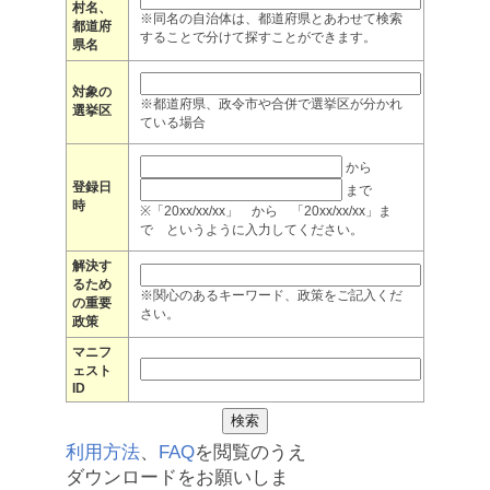
村名、
※同名の自治体は、都道府県とあわせて検索
都道府
することで分けて探すことができます。
県名
対象の
※都道府県、政令市や合併で選挙区が分かれ
選挙区
ている場合
から
登録日
まで
時
※「20xx/xx/xx」 から 「20xx/xx/xx」ま
で というように入力してください。
解決す
るため
※関心のあるキーワード、政策をご記入くだ
の重要
さい。
政策
マニフ
ェスト
ID
利用方法
、
FAQ
を閲覧のうえ
ダウンロードをお願いしま