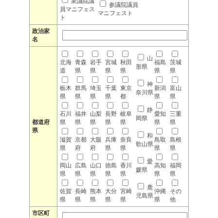
衆議院議
参議院議員
員マニフェス
マニフェスト
ト
政治家
名
山
北海
青森
岩手
宮城
秋田
福島
茨城
形県
道
県
県
県
県
県
県
神
栃木
群馬
埼玉
千葉
東京
新潟
富山
奈川県
県
県
県
県
都
県
県
静
石川
福井
山梨
長野
岐阜
愛知
三重
岡県
都道府
県
県
県
県
県
県
県
県
和
滋賀
京都
大阪
兵庫
奈良
鳥取
島根
歌山県
県
府
府
県
県
県
県
愛
岡山
広島
山口
徳島
香川
高知
福岡
媛県
県
県
県
県
県
県
県
鹿
佐賀
長崎
熊本
大分
宮崎
沖縄
その
児島県
県
県
県
県
県
県
他
市区町