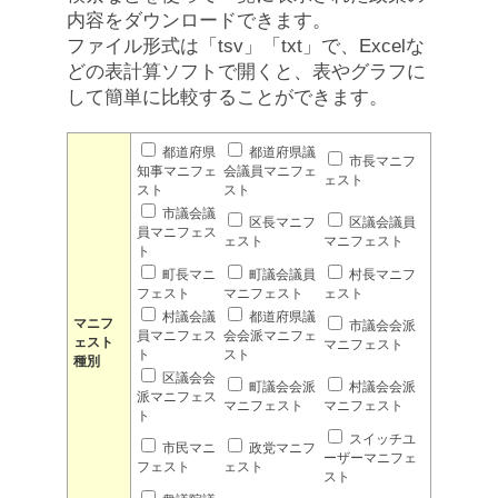
内容をダウンロードできます。
ファイル形式は「tsv」「txt」で、Excelな
どの表計算ソフトで開くと、表やグラフに
して簡単に比較することができます。
都道府県
都道府県議
市長マニフ
知事マニフェ
会議員マニフェ
ェスト
スト
スト
市議会議
区長マニフ
区議会議員
員マニフェス
ェスト
マニフェスト
ト
町長マニ
町議会議員
村長マニフ
フェスト
マニフェスト
ェスト
村議会議
都道府県議
マニフ
市議会会派
員マニフェス
会会派マニフェ
ェスト
マニフェスト
ト
スト
種別
区議会会
町議会会派
村議会会派
派マニフェス
マニフェスト
マニフェスト
ト
スイッチユ
市民マニ
政党マニフ
ーザーマニフェ
フェスト
ェスト
スト