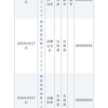
日
フ
佳宏
道
市
市
ェ
ス
ト
都
道
府
県
知
高橋
北
北
2015年3月27
事
はる
海
海
0000000055
日
マ
み
道
道
ニ
フ
ェ
ス
ト
都
道
府
県
知
北
北
2015年3月27
事
佐藤
海
海
0000000056
日
マ
則幸
道
道
ニ