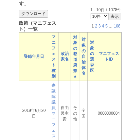
す。
1
-
10
件 /
1078
件
政策（マニフェス
1
2
3
4
5
...
108
ト）一覧
マ
対
対
ニ
対
象
象
フ
象
の
の
ェ
政治
の
マニフェス
都
登録年月日
自
ス
家名
選
トID
道
治
ト
挙
府
体
種
区
県
名
別
▲
参
議
院
議
員
自由
そ
2019年6月20
全
マ
民主
の
0000000604
日
国
ニ
党
他
フ
ェ
ス