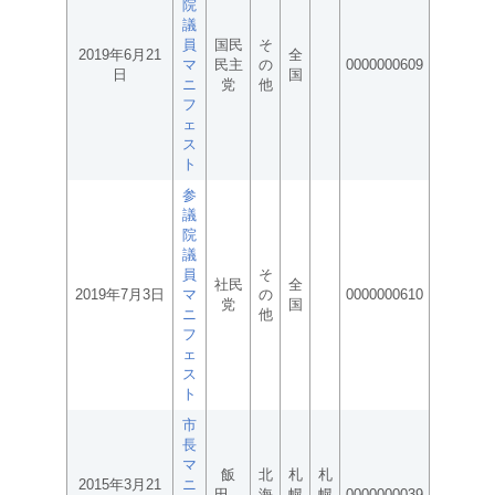
院
議
員
国民
そ
2019年6月21
全
マ
民主
の
0000000609
日
国
ニ
党
他
フ
ェ
ス
ト
参
議
院
議
員
そ
社民
全
2019年7月3日
マ
の
0000000610
党
国
ニ
他
フ
ェ
ス
ト
市
長
マ
飯
北
札
札
2015年3月21
ニ
田
海
幌
幌
0000000039