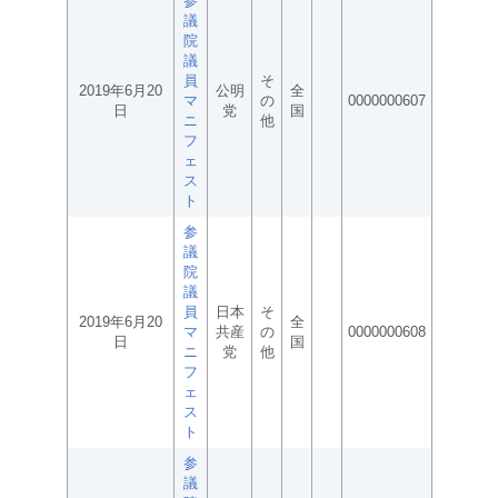
参
議
院
議
員
そ
2019年6月20
公明
全
マ
の
0000000607
日
党
国
ニ
他
フ
ェ
ス
ト
参
議
院
議
員
日本
そ
2019年6月20
全
マ
共産
の
0000000608
日
国
ニ
党
他
フ
ェ
ス
ト
参
議