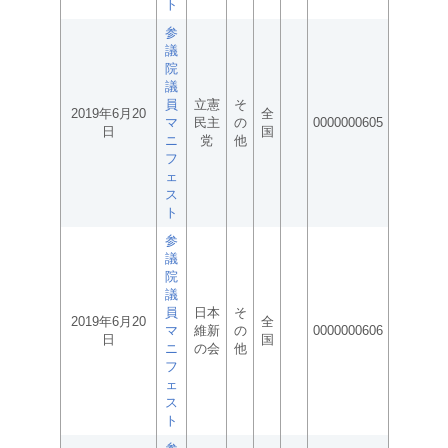
ト
参
議
院
議
員
立憲
そ
2019年6月20
全
マ
民主
の
0000000605
日
国
ニ
党
他
フ
ェ
ス
ト
参
議
院
議
員
日本
そ
2019年6月20
全
マ
維新
の
0000000606
日
国
ニ
の会
他
フ
ェ
ス
ト