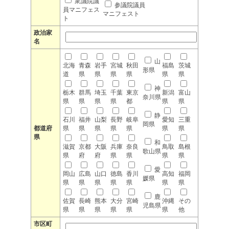
衆議院議
参議院議員
員マニフェス
マニフェスト
ト
政治家
名
山
北海
青森
岩手
宮城
秋田
福島
茨城
形県
道
県
県
県
県
県
県
神
栃木
群馬
埼玉
千葉
東京
新潟
富山
奈川県
県
県
県
県
都
県
県
静
石川
福井
山梨
長野
岐阜
愛知
三重
岡県
都道府
県
県
県
県
県
県
県
県
和
滋賀
京都
大阪
兵庫
奈良
鳥取
島根
歌山県
県
府
府
県
県
県
県
愛
岡山
広島
山口
徳島
香川
高知
福岡
媛県
県
県
県
県
県
県
県
鹿
佐賀
長崎
熊本
大分
宮崎
沖縄
その
児島県
県
県
県
県
県
県
他
市区町