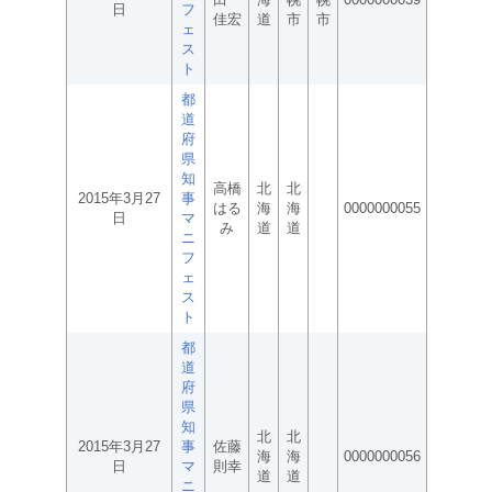
日
フ
佳宏
道
市
市
ェ
ス
ト
都
道
府
県
知
高橋
北
北
2015年3月27
事
はる
海
海
0000000055
日
マ
み
道
道
ニ
フ
ェ
ス
ト
都
道
府
県
知
北
北
2015年3月27
事
佐藤
海
海
0000000056
日
マ
則幸
道
道
ニ