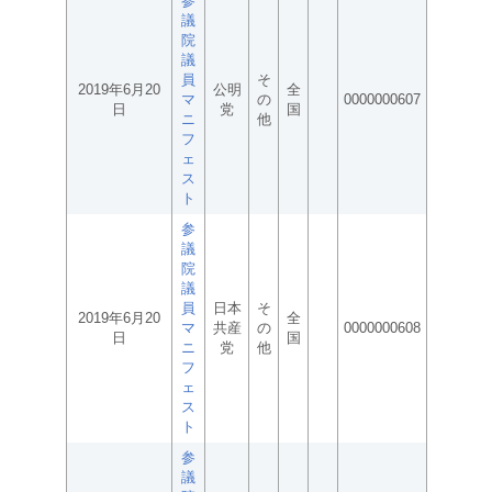
参
議
院
議
員
そ
2019年6月20
公明
全
マ
の
0000000607
日
党
国
ニ
他
フ
ェ
ス
ト
参
議
院
議
員
日本
そ
2019年6月20
全
マ
共産
の
0000000608
日
国
ニ
党
他
フ
ェ
ス
ト
参
議