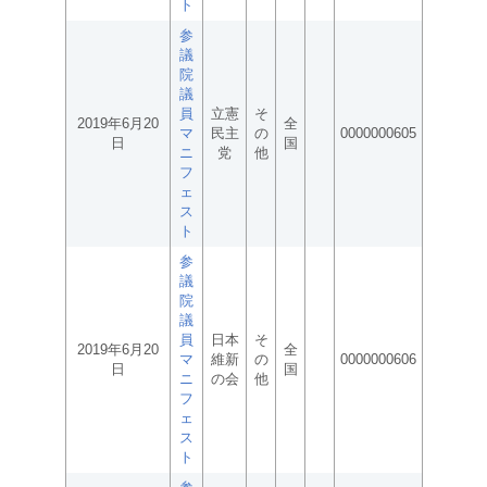
ト
参
議
院
議
員
立憲
そ
2019年6月20
全
マ
民主
の
0000000605
日
国
ニ
党
他
フ
ェ
ス
ト
参
議
院
議
員
日本
そ
2019年6月20
全
マ
維新
の
0000000606
日
国
ニ
の会
他
フ
ェ
ス
ト