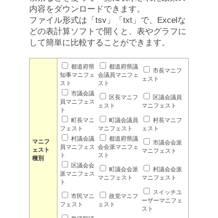
内容をダウンロードできます。
ファイル形式は「tsv」「txt」で、Excelな
どの表計算ソフトで開くと、表やグラフに
して簡単に比較することができます。
都道府県
都道府県議
市長マニフ
知事マニフェ
会議員マニフェ
ェスト
スト
スト
市議会議
区長マニフ
区議会議員
員マニフェス
ェスト
マニフェスト
ト
町長マニ
町議会議員
村長マニフ
フェスト
マニフェスト
ェスト
村議会議
都道府県議
マニフ
市議会会派
員マニフェス
会会派マニフェ
ェスト
マニフェスト
ト
スト
種別
区議会会
町議会会派
村議会会派
派マニフェス
マニフェスト
マニフェスト
ト
スイッチユ
市民マニ
政党マニフ
ーザーマニフェ
フェスト
ェスト
スト