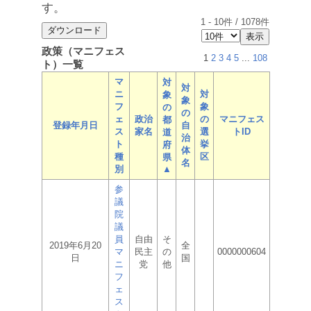
す。
1
-
10
件 /
1078
件
政策（マニフェス
1
2
3
4
5
...
108
ト）一覧
マ
対
対
ニ
対
象
象
フ
象
の
の
ェ
政治
の
マニフェス
都
登録年月日
自
ス
家名
選
トID
道
治
ト
挙
府
体
種
区
県
名
別
▲
参
議
院
議
員
自由
そ
2019年6月20
全
マ
民主
の
0000000604
日
国
ニ
党
他
フ
ェ
ス