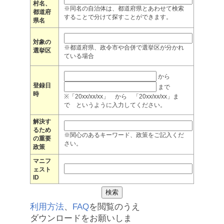
村名、
※同名の自治体は、都道府県とあわせて検索
都道府
することで分けて探すことができます。
県名
対象の
※都道府県、政令市や合併で選挙区が分かれ
選挙区
ている場合
から
登録日
まで
時
※「20xx/xx/xx」 から 「20xx/xx/xx」ま
で というように入力してください。
解決す
るため
※関心のあるキーワード、政策をご記入くだ
の重要
さい。
政策
マニフ
ェスト
ID
利用方法
、
FAQ
を閲覧のうえ
ダウンロードをお願いしま