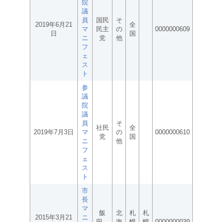
院
議
員
国民
そ
2019年6月21
全
マ
民主
の
0000000609
日
国
ニ
党
他
フ
ェ
ス
ト
参
議
院
議
員
そ
社民
全
2019年7月3日
マ
の
0000000610
党
国
ニ
他
フ
ェ
ス
ト
市
長
マ
飯
北
札
札
2015年3月21
ニ
田
海
幌
幌
0000000039