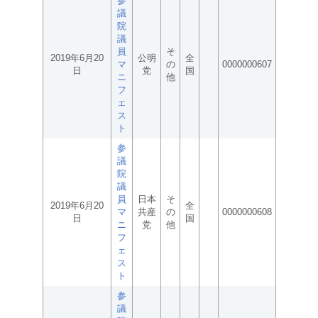
参
議
院
議
員
そ
2019年6月20
公明
全
マ
の
0000000607
日
党
国
ニ
他
フ
ェ
ス
ト
参
議
院
議
員
日本
そ
2019年6月20
全
マ
共産
の
0000000608
日
国
ニ
党
他
フ
ェ
ス
ト
参
議