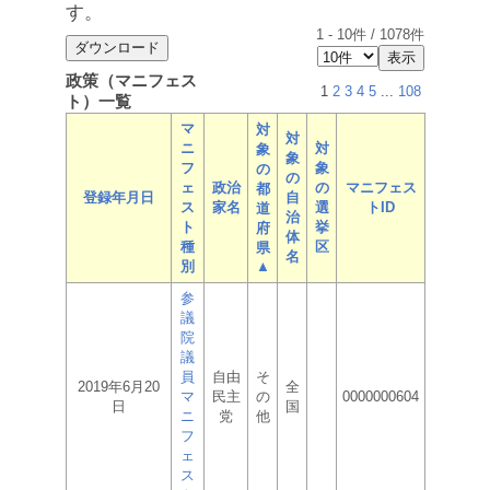
す。
1
-
10
件 /
1078
件
政策（マニフェス
1
2
3
4
5
...
108
ト）一覧
マ
対
対
ニ
対
象
象
フ
象
の
の
ェ
政治
の
マニフェス
都
登録年月日
自
ス
家名
選
トID
道
治
ト
挙
府
体
種
区
県
名
別
▲
参
議
院
議
員
自由
そ
2019年6月20
全
マ
民主
の
0000000604
日
国
ニ
党
他
フ
ェ
ス