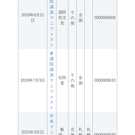
院
議
員
国民
そ
2019年6月21
全
マ
民主
の
0000000609
日
国
ニ
党
他
フ
ェ
ス
ト
参
議
院
議
員
そ
社民
全
2019年7月3日
マ
の
0000000610
党
国
ニ
他
フ
ェ
ス
ト
市
長
マ
飯
北
札
札
2015年3月21
ニ
田
海
幌
幌
0000000039