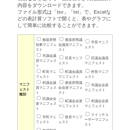
内容をダウンロードできます。
ファイル形式は「tsv」「txt」で、Excelな
どの表計算ソフトで開くと、表やグラフに
して簡単に比較することができます。
都道府県
都道府県議
市長マニフ
知事マニフェ
会議員マニフェ
ェスト
スト
スト
市議会議
区長マニフ
区議会議員
員マニフェス
ェスト
マニフェスト
ト
町長マニ
町議会議員
村長マニフ
フェスト
マニフェスト
ェスト
村議会議
都道府県議
マニフ
市議会会派
員マニフェス
会会派マニフェ
ェスト
マニフェスト
ト
スト
種別
区議会会
町議会会派
村議会会派
派マニフェス
マニフェスト
マニフェスト
ト
スイッチユ
市民マニ
政党マニフ
ーザーマニフェ
フェスト
ェスト
スト