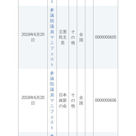
ト
参
議
院
議
員
立憲
そ
2019年6月20
全
マ
民主
の
0000000605
日
国
ニ
党
他
フ
ェ
ス
ト
参
議
院
議
員
日本
そ
2019年6月20
全
マ
維新
の
0000000606
日
国
ニ
の会
他
フ
ェ
ス
ト