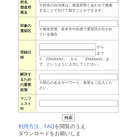
村名、
※同名の自治体は、都道府県とあわせて検索
都道府
することで分けて探すことができます。
県名
対象の
※都道府県、政令市や合併で選挙区が分かれ
選挙区
ている場合
から
登録日
まで
時
※「20xx/xx/xx」 から 「20xx/xx/xx」ま
で というように入力してください。
解決す
るため
※関心のあるキーワード、政策をご記入くだ
の重要
さい。
政策
マニフ
ェスト
ID
利用方法
、
FAQ
を閲覧のうえ
ダウンロードをお願いしま