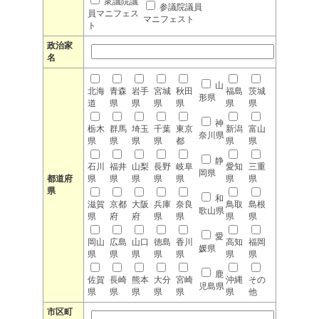
衆議院議
参議院議員
員マニフェス
マニフェスト
ト
政治家
名
山
北海
青森
岩手
宮城
秋田
福島
茨城
形県
道
県
県
県
県
県
県
神
栃木
群馬
埼玉
千葉
東京
新潟
富山
奈川県
県
県
県
県
都
県
県
静
石川
福井
山梨
長野
岐阜
愛知
三重
岡県
都道府
県
県
県
県
県
県
県
県
和
滋賀
京都
大阪
兵庫
奈良
鳥取
島根
歌山県
県
府
府
県
県
県
県
愛
岡山
広島
山口
徳島
香川
高知
福岡
媛県
県
県
県
県
県
県
県
鹿
佐賀
長崎
熊本
大分
宮崎
沖縄
その
児島県
県
県
県
県
県
県
他
市区町