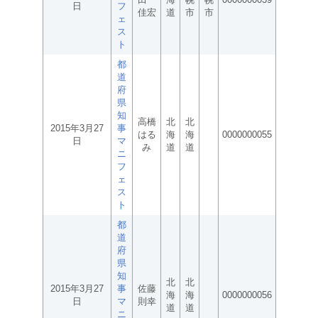
日
フ
佳宏
道
市
市
ェ
ス
ト
都
道
府
県
知
高橋
北
北
2015年3月27
事
はる
海
海
0000000055
日
マ
み
道
道
ニ
フ
ェ
ス
ト
都
道
府
県
知
北
北
2015年3月27
事
佐藤
海
海
0000000056
日
マ
則幸
道
道
ニ