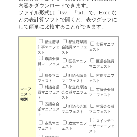
内容をダウンロードできます。
ファイル形式は「tsv」「txt」で、Excelな
どの表計算ソフトで開くと、表やグラフに
して簡単に比較することができます。
都道府県
都道府県議
市長マニフ
知事マニフェ
会議員マニフェ
ェスト
スト
スト
市議会議
区長マニフ
区議会議員
員マニフェス
ェスト
マニフェスト
ト
町長マニ
町議会議員
村長マニフ
フェスト
マニフェスト
ェスト
村議会議
都道府県議
マニフ
市議会会派
員マニフェス
会会派マニフェ
ェスト
マニフェスト
ト
スト
種別
区議会会
町議会会派
村議会会派
派マニフェス
マニフェスト
マニフェスト
ト
スイッチユ
市民マニ
政党マニフ
ーザーマニフェ
フェスト
ェスト
スト