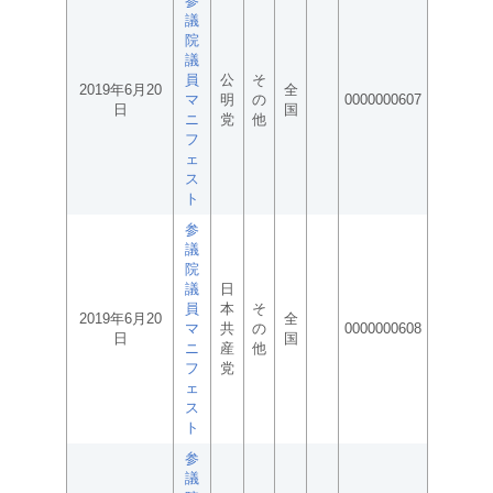
参
議
院
議
員
公
そ
2019年6月20
全
マ
明
の
0000000607
日
国
ニ
党
他
フ
ェ
ス
ト
参
議
院
議
日
員
本
そ
2019年6月20
全
マ
共
の
0000000608
日
国
ニ
産
他
フ
党
ェ
ス
ト
参
議