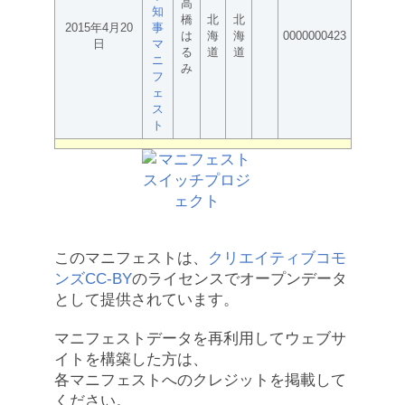
高
知
橋
北
北
2015年4月20
事
は
海
海
0000000423
日
マ
る
道
道
ニ
み
フ
ェ
ス
ト
このマニフェストは、
クリエイティブコモ
ンズCC-BY
のライセンスでオープンデータ
として提供されています。
マニフェストデータを再利用してウェブサ
イトを構築した方は、
各マニフェストへのクレジットを掲載して
ください。