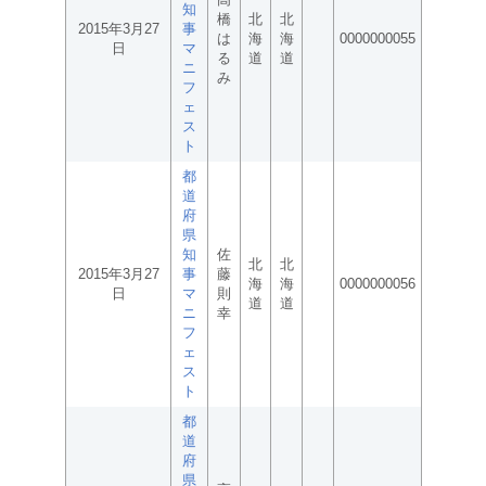
知
橋
北
北
2015年3月27
事
は
海
海
0000000055
日
マ
る
道
道
ニ
み
フ
ェ
ス
ト
都
道
府
県
知
佐
北
北
2015年3月27
事
藤
海
海
0000000056
日
マ
則
道
道
ニ
幸
フ
ェ
ス
ト
都
道
府
県