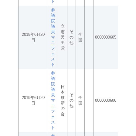
ト
参
議
院
議
立
員
憲
そ
2019年6月20
全
マ
民
の
0000000605
日
国
ニ
主
他
フ
党
ェ
ス
ト
参
議
院
日
議
本
員
そ
2019年6月20
維
全
マ
の
0000000606
日
新
国
ニ
他
の
フ
会
ェ
ス
ト