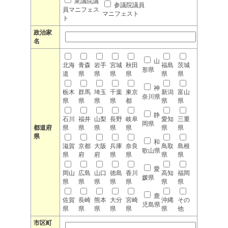
衆議院議
参議院議員
員マニフェス
マニフェスト
ト
政治家
名
山
北海
青森
岩手
宮城
秋田
福島
茨城
形県
道
県
県
県
県
県
県
神
栃木
群馬
埼玉
千葉
東京
新潟
富山
奈川県
県
県
県
県
都
県
県
静
石川
福井
山梨
長野
岐阜
愛知
三重
岡県
都道府
県
県
県
県
県
県
県
県
和
滋賀
京都
大阪
兵庫
奈良
鳥取
島根
歌山県
県
府
府
県
県
県
県
愛
岡山
広島
山口
徳島
香川
高知
福岡
媛県
県
県
県
県
県
県
県
鹿
佐賀
長崎
熊本
大分
宮崎
沖縄
その
児島県
県
県
県
県
県
県
他
市区町