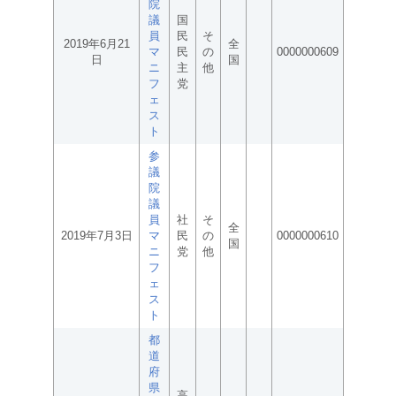
院
議
国
員
民
そ
2019年6月21
全
マ
民
の
0000000609
日
国
ニ
主
他
フ
党
ェ
ス
ト
参
議
院
議
員
社
そ
全
2019年7月3日
マ
民
の
0000000610
国
ニ
党
他
フ
ェ
ス
ト
都
道
府
県
高