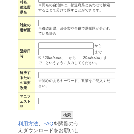
村名、
※同名の自治体は、都道府県とあわせて検索
都道府
することで分けて探すことができます。
県名
対象の
※都道府県、政令市や合併で選挙区が分かれ
選挙区
ている場合
から
登録日
まで
時
※「20xx/xx/xx」 から 「20xx/xx/xx」ま
で というように入力してください。
解決す
るため
※関心のあるキーワード、政策をご記入くだ
の重要
さい。
政策
マニフ
ェスト
ID
利用方法
、
FAQ
を閲覧のう
えダウンロードをお願いし