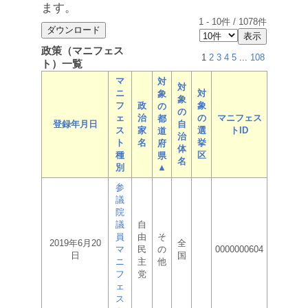
ます。
1
-
10
件 /
1078
件
政策（マニフェス
1
2
3
4
5
...
108
ト）一覧
マ
対
対
ニ
対
象
象
フ
政
象
の
の
ェ
治
の
マニフェス
都
登録年月日
自
ス
家
選
トID
道
治
ト
名
挙
府
体
種
区
県
名
別
▲
参
議
院
議
自
員
由
そ
2019年6月20
全
マ
民
の
0000000604
日
国
ニ
主
他
フ
党
ェ
ス