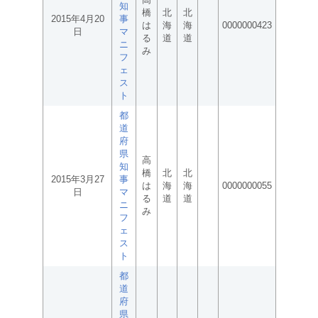
知
橋
北
北
2015年4月20
事
は
海
海
0000000423
日
マ
る
道
道
ニ
み
フ
ェ
ス
ト
都
道
府
県
高
知
橋
北
北
2015年3月27
事
は
海
海
0000000055
日
マ
る
道
道
ニ
み
フ
ェ
ス
ト
都
道
府
県