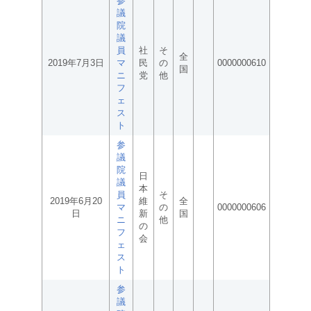
参
議
院
議
員
社
そ
全
2019年7月3日
マ
民
の
0000000610
国
ニ
党
他
フ
ェ
ス
ト
参
議
院
日
議
本
員
そ
2019年6月20
維
全
マ
の
0000000606
日
新
国
ニ
他
の
フ
会
ェ
ス
ト
参
議