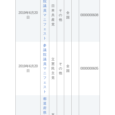
院
議
日
員
本
そ
2019年6月20
全
マ
共
の
0000000608
日
国
ニ
産
他
フ
党
ェ
ス
ト
参
議
院
議
立
員
憲
そ
2019年6月20
全
マ
民
の
0000000605
日
国
ニ
主
他
フ
党
ェ
ス
ト
都
道
府
県
高