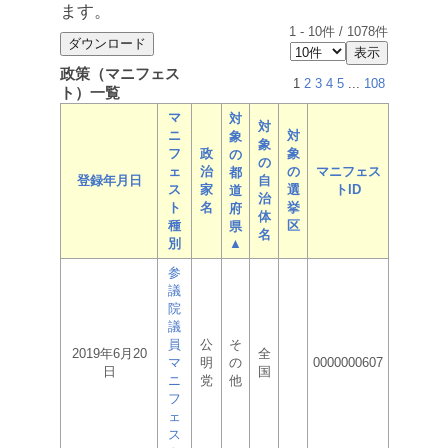
ます。
1
-
10
件 /
1078
件
政策（マニフェス
1
2
3
4
5
...
108
ト）一覧
マ
対
対
ニ
対
象
象
フ
政
象
の
の
ェ
治
の
マニフェス
都
登録年月日
自
ス
家
選
トID
道
治
ト
名
挙
府
体
種
区
県
名
別
▲
参
議
院
議
員
公
そ
2019年6月20
全
マ
明
の
0000000607
日
国
ニ
党
他
フ
ェ
ス