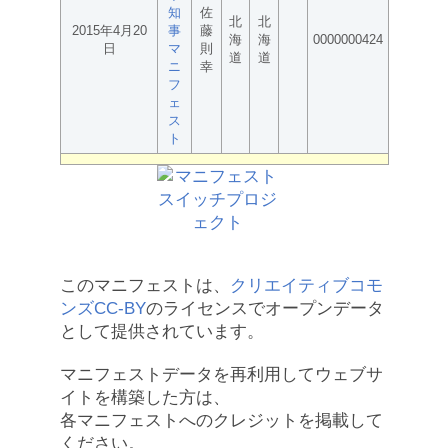
知
佐
北
北
2015年4月20
事
藤
海
海
0000000424
日
マ
則
道
道
ニ
幸
フ
ェ
ス
ト
このマニフェストは、
クリエイティブコモ
ンズCC-BY
のライセンスでオープンデータ
として提供されています。
マニフェストデータを再利用してウェブサ
イトを構築した方は、
各マニフェストへのクレジットを掲載して
ください。