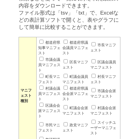
内容をダウンロードできます。
ファイル形式は「tsv」「txt」で、Excelな
どの表計算ソフトで開くと、表やグラフに
して簡単に比較することができます。
都道府県
都道府県議
市長マニフ
知事マニフェ
会議員マニフェ
ェスト
スト
スト
市議会議
区長マニフ
区議会議員
員マニフェス
ェスト
マニフェスト
ト
町長マニ
町議会議員
村長マニフ
フェスト
マニフェスト
ェスト
村議会議
都道府県議
マニフ
市議会会派
員マニフェス
会会派マニフェ
ェスト
マニフェスト
ト
スト
種別
区議会会
町議会会派
村議会会派
派マニフェス
マニフェスト
マニフェスト
ト
スイッチユ
市民マニ
政党マニフ
ーザーマニフェ
フェスト
ェスト
スト