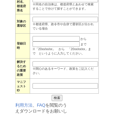
村名、
※同名の自治体は、都道府県とあわせて検索
都道府
することで分けて探すことができます。
県名
対象の
※都道府県、政令市や合併で選挙区が分かれ
選挙区
ている場合
から
登録日
まで
時
※「20xx/xx/xx」 から 「20xx/xx/xx」ま
で というように入力してください。
解決す
るため
※関心のあるキーワード、政策をご記入くだ
の重要
さい。
政策
マニフ
ェスト
ID
利用方法
、
FAQ
を閲覧のう
えダウンロードをお願いし