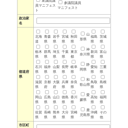
衆議院議
参議院議員
員マニフェス
マニフェスト
ト
政治家
名
山
北海
青森
岩手
宮城
秋田
福島
茨城
形県
道
県
県
県
県
県
県
神
栃木
群馬
埼玉
千葉
東京
新潟
富山
奈川県
県
県
県
県
都
県
県
静
石川
福井
山梨
長野
岐阜
愛知
三重
岡県
都道府
県
県
県
県
県
県
県
県
和
滋賀
京都
大阪
兵庫
奈良
鳥取
島根
歌山県
県
府
府
県
県
県
県
愛
岡山
広島
山口
徳島
香川
高知
福岡
媛県
県
県
県
県
県
県
県
鹿
佐賀
長崎
熊本
大分
宮崎
沖縄
その
児島県
県
県
県
県
県
県
他
市区町