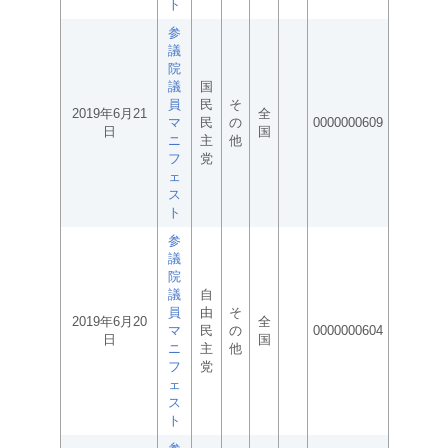
ト
参
議
院
議
国
員
民
そ
2019年6月21
全
マ
民
の
0000000609
日
国
ニ
主
他
フ
党
ェ
ス
ト
参
議
院
議
自
員
由
そ
2019年6月20
全
マ
民
の
0000000604
日
国
ニ
主
他
フ
党
ェ
ス
ト