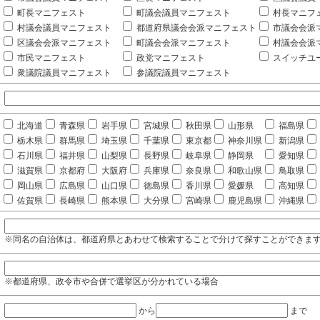
町長マニフェスト
町議会議員マニフェスト
村長マニフ
村議会議員マニフェスト
都道府県議会会派マニフェスト
市議会会派
区議会会派マニフェスト
町議会会派マニフェスト
村議会会派
市民マニフェスト
政党マニフェスト
スイッチユ
衆議院議員マニフェスト
参議院議員マニフェスト
北海道
青森県
岩手県
宮城県
秋田県
山形県
福島県
栃木県
群馬県
埼玉県
千葉県
東京都
神奈川県
新潟県
石川県
福井県
山梨県
長野県
岐阜県
静岡県
愛知県
滋賀県
京都府
大阪府
兵庫県
奈良県
和歌山県
鳥取県
岡山県
広島県
山口県
徳島県
香川県
愛媛県
高知県
佐賀県
長崎県
熊本県
大分県
宮崎県
鹿児島県
沖縄県
※同名の自治体は、都道府県とあわせて検索することで分けて探すことができま
※都道府県、政令市や合併で選挙区が分かれている場合
から
まで