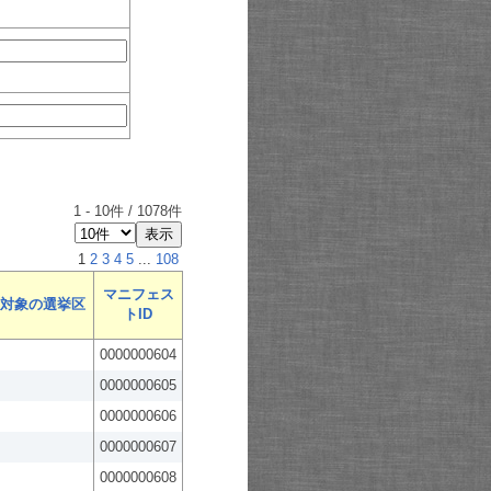
1
-
10
件 /
1078
件
1
2
3
4
5
...
108
マニフェス
対象の選挙区
トID
0000000604
0000000605
0000000606
0000000607
0000000608