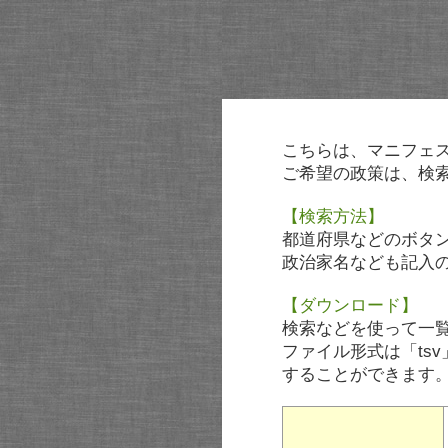
こちらは、マニフェ
ご希望の政策は、検
【検索方法】
都道府県などのボタ
政治家名なども記入
【ダウンロード】
検索などを使って一
ファイル形式は「tsv
することができます