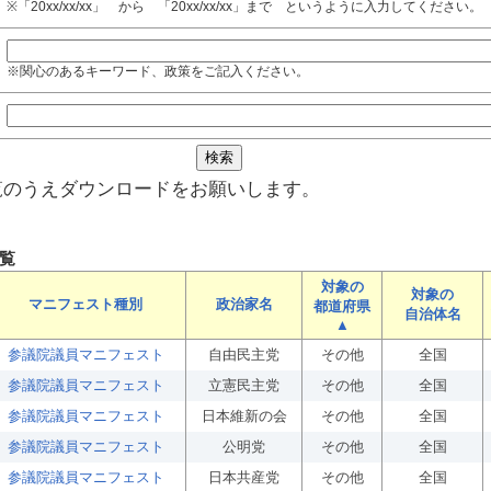
※「20xx/xx/xx」 から 「20xx/xx/xx」まで というように入力してください。
※関心のあるキーワード、政策をご記入ください。
覧のうえダウンロードをお願いします。
覧
対象の
対象の
マニフェスト種別
政治家名
都道府県
自治体名
▲
参議院議員マニフェスト
自由民主党
その他
全国
参議院議員マニフェスト
立憲民主党
その他
全国
参議院議員マニフェスト
日本維新の会
その他
全国
参議院議員マニフェスト
公明党
その他
全国
参議院議員マニフェスト
日本共産党
その他
全国