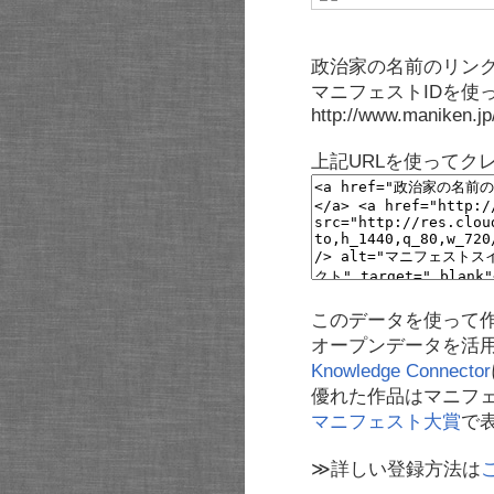
政治家の名前のリンク
マニフェストIDを使
http://www.maniken.j
上記URLを使ってク
このデータを使って
オープンデータを活
Knowledge Connector
優れた作品はマニフ
マニフェスト大賞
で
≫詳しい登録方法は