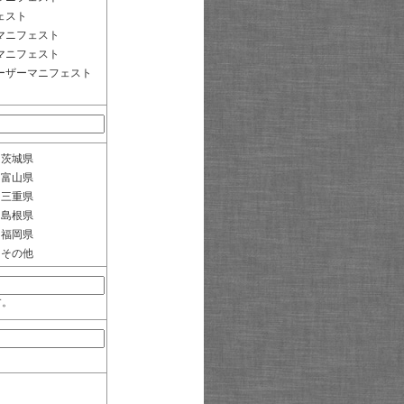
ェスト
マニフェスト
マニフェスト
ーザーマニフェスト
茨城県
富山県
三重県
島根県
福岡県
その他
す。