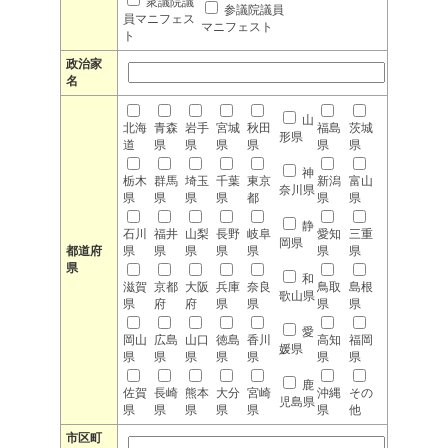
衆議院議
参議院議員
員マニフェス
マニフェスト
ト
政治家
名
山
北海
青森
岩手
宮城
秋田
福島
茨城
形県
道
県
県
県
県
県
県
神
栃木
群馬
埼玉
千葉
東京
新潟
富山
奈川県
県
県
県
県
都
県
県
静
石川
福井
山梨
長野
岐阜
愛知
三重
岡県
都道府
県
県
県
県
県
県
県
県
和
滋賀
京都
大阪
兵庫
奈良
鳥取
島根
歌山県
県
府
府
県
県
県
県
愛
岡山
広島
山口
徳島
香川
高知
福岡
媛県
県
県
県
県
県
県
県
鹿
佐賀
長崎
熊本
大分
宮崎
沖縄
その
児島県
県
県
県
県
県
県
他
市区町