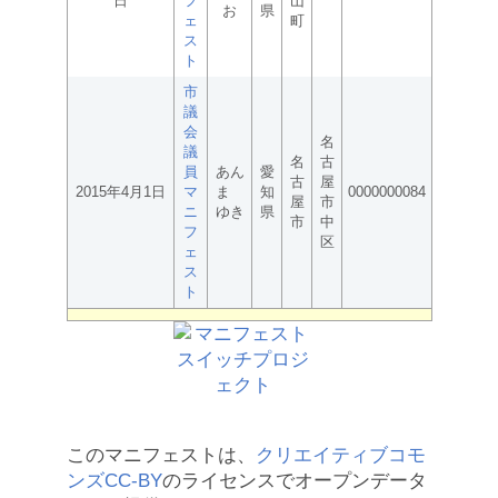
日
フ
山
お
県
ェ
町
ス
ト
市
議
会
名
議
名
古
員
あん
愛
古
屋
2015年4月1日
マ
ま
知
0000000084
屋
市
ニ
ゆき
県
市
中
フ
区
ェ
ス
ト
このマニフェストは、
クリエイティブコモ
ンズCC-BY
のライセンスでオープンデータ