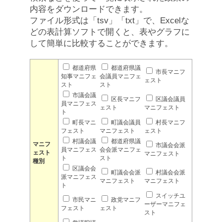
内容をダウンロードできます。
ファイル形式は「tsv」「txt」で、Excelな
どの表計算ソフトで開くと、表やグラフに
して簡単に比較することができます。
都道府県
都道府県議
市長マニフ
知事マニフェ
会議員マニフェ
ェスト
スト
スト
市議会議
区長マニフ
区議会議員
員マニフェス
ェスト
マニフェスト
ト
町長マニ
町議会議員
村長マニフ
フェスト
マニフェスト
ェスト
村議会議
都道府県議
マニフ
市議会会派
員マニフェス
会会派マニフェ
ェスト
マニフェスト
ト
スト
種別
区議会会
町議会会派
村議会会派
派マニフェス
マニフェスト
マニフェスト
ト
スイッチユ
市民マニ
政党マニフ
ーザーマニフェ
フェスト
ェスト
スト