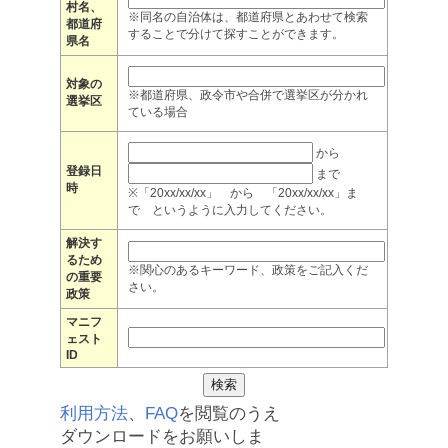
村名、
※同名の自治体は、都道府県とあわせて検索
都道府
することで分けて探すことができます。
県名
対象の
※都道府県、政令市や合併で選挙区が分かれ
選挙区
ている場合
から
登録日
まで
時
※「20xx/xx/xx」 から 「20xx/xx/xx」ま
で というように入力してください。
解決す
るため
※関心のあるキーワード、政策をご記入くだ
の重要
さい。
政策
マニフ
ェスト
ID
利用方法
、
FAQ
を閲覧のうえ
ダウンロードをお願いしま