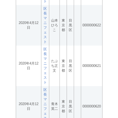
ト
区
長
マ
山本
東
目
2020年4月12
ニ
ひろ
京
黒
0000000622
日
フ
こ
都
区
ェ
ス
ト
区
長
マ
たぶ
東
目
2020年4月12
ニ
ち正
京
黒
0000000621
日
フ
文
都
区
ェ
ス
ト
区
長
マ
東
目
2020年4月12
ニ
青木
京
黒
0000000620
日
フ
英二
都
区
ェ