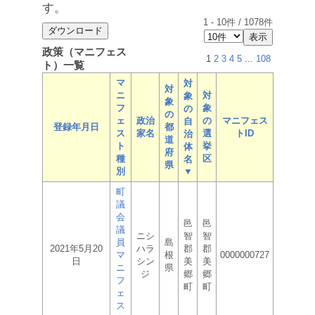
す。
1
-
10
件 /
1078
件
政策（マニフェス
1
2
3
4
5
...
108
ト）一覧
マ
対
対
ニ
対
象
象
フ
象
の
の
ェ
政治
の
マニフェス
自
登録年月日
都
ス
家名
選
トID
治
道
ト
挙
体
府
種
区
名
県
別
▼
町
議
会
邑
邑
議
ニシ
智
智
員
島
2021年5月20
ハラ
郡
郡
マ
根
0000000727
日
シン
美
美
ニ
県
ジ
郷
郷
フ
町
町
ェ
ス