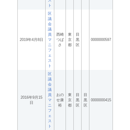
ス
ト
区
議
会
議
員
西崎
東
目
2019年4月8日
マ
つば
京
黒
0000000597
ニ
さ
都
区
フ
ェ
ス
ト
区
議
会
議
員
おの
東
目
目
2016年9月15
マ
せ康
京
黒
黒
0000000415
日
ニ
裕
都
区
区
フ
ェ
ス
ト