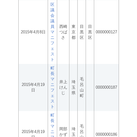
区
議
会
議
員
西崎
東
目
目
2015年4月8日
マ
つば
京
黒
黒
0000000127
ニ
さ
都
区
区
フ
ェ
ス
ト
町
長
マ
毛
井上
埼
2015年4月19
ニ
呂
けん
玉
0000000187
日
フ
山
じ
県
ェ
町
ス
ト
町
長
マ
毛
岡部
埼
2015年4月19
ニ
呂
かず
玉
0000000186