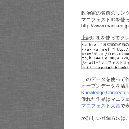
政治家の名前のリンク
マニフェストIDを使
http://www.maniken.j
上記URLを使ってク
このデータを使って
オープンデータを活
Knowledge Connector
優れた作品はマニフ
マニフェスト大賞
で
≫詳しい登録方法は