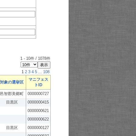
1
-
10
件 /
1078
件
1
2
3
4
5
...
108
マニフェス
対象の選挙区
トID
邑智郡美郷町
0000000727
目黒区
0000000415
0000000621
0000000622
目黒区
0000000127