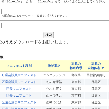
※「20xx/xx/xx」 から 「20xx/xx/xx」まで というように入力してください。
※関心のあるキーワード、政策をご記入ください。
覧のうえダウンロードをお願いします。
覧
対象の
対象の
マニフェスト種別
政治家名
都道府県
自治体名 ▼
町議会議員マニフェスト
ニシハラシンジ
島根県
邑智郡美郷町
区議会議員マニフェスト
おのせ康裕
東京都
目黒区
区長マニフェスト
たぶち正文
東京都
目黒区
区長マニフェスト
山本ひろこ
東京都
目黒区
区議会議員マニフェスト
西崎つばさ
東京都
目黒区