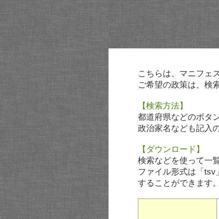
こちらは、マニフェ
ご希望の政策は、検
【検索方法】
都道府県などのボタ
政治家名なども記入
【ダウンロード】
検索などを使って一
ファイル形式は「tsv
することができます