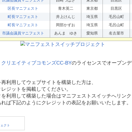
区議会議員マニフェスト
西崎つばさ
東京都
目黒区
区長マニフェスト
青木英二
東京都
目黒区
町長マニフェスト
井上けんじ
埼玉県
毛呂山町
町長マニフェスト
岡部かずお
埼玉県
毛呂山町
市議会議員マニフェスト
あんま ゆき
愛知県
名古屋市
、
クリエイティブコモンズCC-BY
のライセンスでオープンデ
を再利用してウェブサイトを構築した方は、
クレジットを掲載してください。
タを利用して構築した場合はマニフェストスイッチへリンク
あれば下記のようにクレジットの表記をお願いいたします。