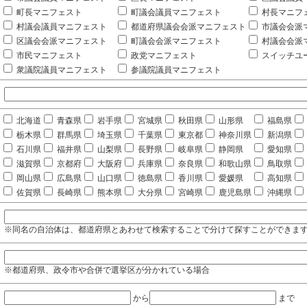
町長マニフェスト
町議会議員マニフェスト
村長マニフ
村議会議員マニフェスト
都道府県議会会派マニフェスト
市議会会派
区議会会派マニフェスト
町議会会派マニフェスト
村議会会派
市民マニフェスト
政党マニフェスト
スイッチユ
衆議院議員マニフェスト
参議院議員マニフェスト
北海道
青森県
岩手県
宮城県
秋田県
山形県
福島県
栃木県
群馬県
埼玉県
千葉県
東京都
神奈川県
新潟県
石川県
福井県
山梨県
長野県
岐阜県
静岡県
愛知県
滋賀県
京都府
大阪府
兵庫県
奈良県
和歌山県
鳥取県
岡山県
広島県
山口県
徳島県
香川県
愛媛県
高知県
佐賀県
長崎県
熊本県
大分県
宮崎県
鹿児島県
沖縄県
※同名の自治体は、都道府県とあわせて検索することで分けて探すことができま
※都道府県、政令市や合併で選挙区が分かれている場合
から
まで