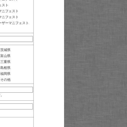
ェスト
マニフェスト
マニフェスト
ーザーマニフェスト
茨城県
富山県
三重県
島根県
福岡県
その他
す。