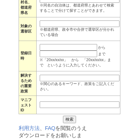
村名、
※同名の自治体は、都道府県とあわせて検索
都道府
することで分けて探すことができます。
県名
対象の
※都道府県、政令市や合併で選挙区が分かれ
選挙区
ている場合
から
登録日
まで
時
※「20xx/xx/xx」 から 「20xx/xx/xx」ま
で というように入力してください。
解決す
るため
※関心のあるキーワード、政策をご記入くだ
の重要
さい。
政策
マニフ
ェスト
ID
利用方法
、
FAQ
を閲覧のうえ
ダウンロードをお願いしま