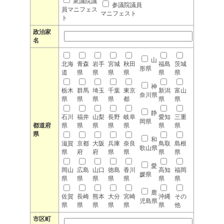
衆議院議
参議院議員
員マニフェス
マニフェスト
ト
政治家
名
山
北海
青森
岩手
宮城
秋田
福島
茨城
形県
道
県
県
県
県
県
県
神
栃木
群馬
埼玉
千葉
東京
新潟
富山
奈川県
県
県
県
県
都
県
県
静
石川
福井
山梨
長野
岐阜
愛知
三重
岡県
都道府
県
県
県
県
県
県
県
県
和
滋賀
京都
大阪
兵庫
奈良
鳥取
島根
歌山県
県
府
府
県
県
県
県
愛
岡山
広島
山口
徳島
香川
高知
福岡
媛県
県
県
県
県
県
県
県
鹿
佐賀
長崎
熊本
大分
宮崎
沖縄
その
児島県
県
県
県
県
県
県
他
市区町