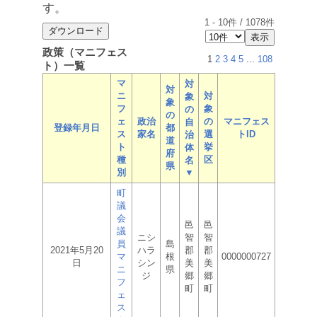
す。
1
-
10
件 /
1078
件
政策（マニフェス
1
2
3
4
5
...
108
ト）一覧
マ
対
対
ニ
対
象
象
フ
象
の
の
ェ
政治
の
マニフェス
自
登録年月日
都
ス
家名
選
トID
治
道
ト
挙
体
府
種
区
名
県
別
▼
町
議
会
邑
邑
議
ニシ
智
智
員
島
2021年5月20
ハラ
郡
郡
マ
根
0000000727
日
シン
美
美
ニ
県
ジ
郷
郷
フ
町
町
ェ
ス