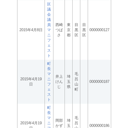
区
議
会
議
員
西崎
東
目
目
2015年4月8日
マ
つば
京
黒
黒
0000000127
ニ
さ
都
区
区
フ
ェ
ス
ト
町
長
マ
毛
井上
埼
2015年4月19
ニ
呂
けん
玉
0000000187
日
フ
山
じ
県
ェ
町
ス
ト
町
長
マ
毛
岡部
埼
2015年4月19
ニ
呂
かず
玉
0000000186