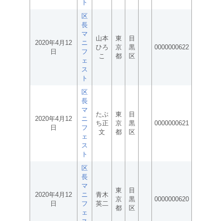
ト
区
長
マ
山本
東
目
2020年4月12
ニ
ひろ
京
黒
0000000622
日
フ
こ
都
区
ェ
ス
ト
区
長
マ
たぶ
東
目
2020年4月12
ニ
ち正
京
黒
0000000621
日
フ
文
都
区
ェ
ス
ト
区
長
マ
東
目
2020年4月12
ニ
青木
京
黒
0000000620
日
フ
英二
都
区
ェ