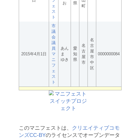
日
フ
山
お
県
ェ
町
ス
ト
市
議
会
名
議
名
古
員
あん
愛
古
屋
2015年4月1日
マ
ま
知
0000000084
屋
市
ニ
ゆき
県
市
中
フ
区
ェ
ス
ト
このマニフェストは、
クリエイティブコモ
ンズCC-BY
のライセンスでオープンデータ