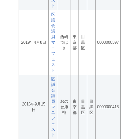
ス
ト
区
議
会
議
員
西崎
東
目
2019年4月8日
マ
つば
京
黒
0000000597
ニ
さ
都
区
フ
ェ
ス
ト
区
議
会
議
員
おの
東
目
目
2016年9月15
マ
せ康
京
黒
黒
0000000415
日
ニ
裕
都
区
区
フ
ェ
ス
ト