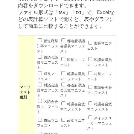
内容をダウンロードできます。
ファイル形式は「tsv」「txt」で、Excelな
どの表計算ソフトで開くと、表やグラフに
して簡単に比較することができます。
都道府県
都道府県議
市長マニフ
知事マニフェ
会議員マニフェ
ェスト
スト
スト
市議会議
区長マニフ
区議会議員
員マニフェス
ェスト
マニフェスト
ト
町長マニ
町議会議員
村長マニフ
フェスト
マニフェスト
ェスト
村議会議
都道府県議
マニフ
市議会会派
員マニフェス
会会派マニフェ
ェスト
マニフェスト
ト
スト
種別
区議会会
町議会会派
村議会会派
派マニフェス
マニフェスト
マニフェスト
ト
スイッチユ
市民マニ
政党マニフ
ーザーマニフェ
フェスト
ェスト
スト