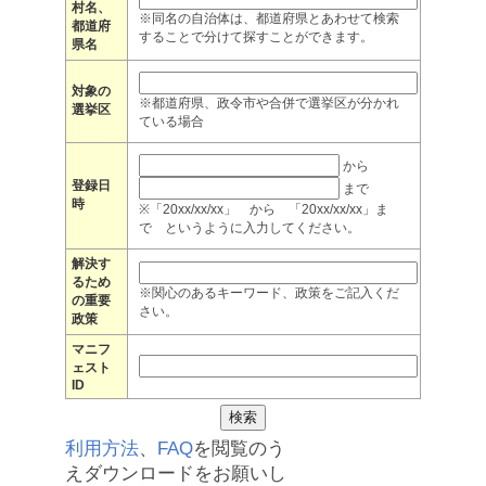
村名、
※同名の自治体は、都道府県とあわせて検索
都道府
することで分けて探すことができます。
県名
対象の
※都道府県、政令市や合併で選挙区が分かれ
選挙区
ている場合
から
登録日
まで
時
※「20xx/xx/xx」 から 「20xx/xx/xx」ま
で というように入力してください。
解決す
るため
※関心のあるキーワード、政策をご記入くだ
の重要
さい。
政策
マニフ
ェスト
ID
利用方法
、
FAQ
を閲覧のう
えダウンロードをお願いし