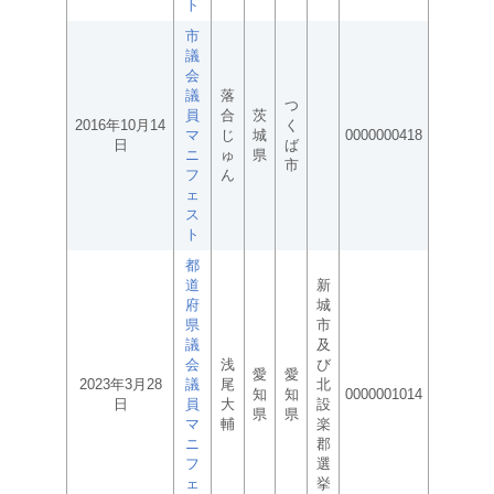
ト
市
議
会
議
落
つ
員
合
茨
2016年10月14
く
マ
じ
城
0000000418
日
ば
ニ
ゅ
県
市
フ
ん
ェ
ス
ト
都
道
新
府
城
県
市
議
及
会
浅
び
愛
愛
2023年3月28
議
尾
北
知
知
0000001014
日
員
大
設
県
県
マ
輔
楽
ニ
郡
フ
選
ェ
挙