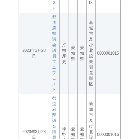
ス
区
ト
都
道
新
府
城
県
市
議
及
会
打
び
愛
愛
2023年3月28
議
桐
北
知
知
0000001015
日
員
厚
設
県
県
マ
史
楽
ニ
郡
フ
選
ェ
挙
ス
区
ト
都
道
新
府
城
県
市
議
及
会
び
峰
愛
愛
2023年3月28
議
北
野
知
知
0000001016
日
員
設