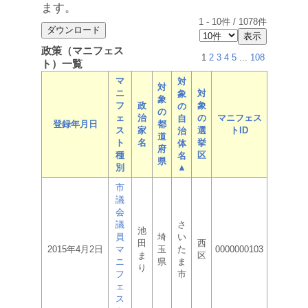
ます。
1
-
10
件 /
1078
件
政策（マニフェス
1
2
3
4
5
...
108
ト）一覧
マ
対
対
ニ
対
象
象
フ
政
象
の
の
ェ
治
の
マニフェス
自
登録年月日
都
ス
家
選
トID
治
道
ト
名
挙
体
府
種
区
名
県
別
▲
市
議
会
議
さ
池
員
埼
い
田
西
2015年4月2日
マ
玉
た
0000000103
ま
区
ニ
県
ま
り
フ
市
ェ
ス