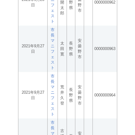
開
野
0000000962
日
フ
野
太
県
ェ
市
郎
ス
ト
市
長
マ
安
太
長
2021年9月27
ニ
曇
田
野
0000000963
日
フ
野
寛
県
ェ
市
ス
ト
市
長
マ
荒
安
長
2021年9月27
ニ
井
曇
野
0000000964
日
フ
久
野
県
ェ
登
市
ス
ト
市
長
古
マ
安