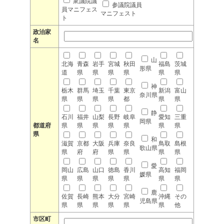
衆議院議
参議院議員
員マニフェス
マニフェスト
ト
政治家
名
山
北海
青森
岩手
宮城
秋田
福島
茨城
形県
道
県
県
県
県
県
県
神
栃木
群馬
埼玉
千葉
東京
新潟
富山
奈川県
県
県
県
県
都
県
県
静
石川
福井
山梨
長野
岐阜
愛知
三重
岡県
都道府
県
県
県
県
県
県
県
県
和
滋賀
京都
大阪
兵庫
奈良
鳥取
島根
歌山県
県
府
府
県
県
県
県
愛
岡山
広島
山口
徳島
香川
高知
福岡
媛県
県
県
県
県
県
県
県
鹿
佐賀
長崎
熊本
大分
宮崎
沖縄
その
児島県
県
県
県
県
県
県
他
市区町