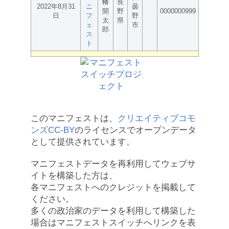
幡
長
2022年8月31
ニ
曇
開
野
0000000999
日
フ
野
太
県
ェ
市
郎
ス
ト
このマニフェストは、
クリエイティブコモ
ンズCC-BY
のライセンスでオープンデータ
として提供されています。
マニフェストデータを再利用してウェブサ
イトを構築した方は、
各マニフェストへのクレジットを掲載して
ください。
多くの政治家のデータを利用して構築した
場合はマニフェストスイッチへリンクを表