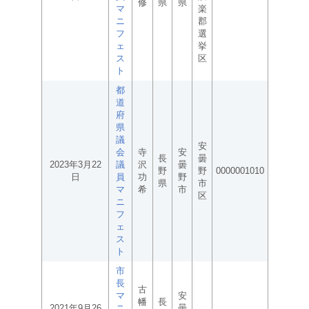
修
県
県
マ
楽
ニ
郡
フ
選
ェ
挙
ス
区
ト
都
道
府
県
議
安
会
寺
安
長
曇
2023年3月22
議
沢
曇
野
野
0000001010
日
員
功
野
県
市
マ
希
市
区
ニ
フ
ェ
ス
ト
市
長
古
マ
安
幡
長
2021年9月26
ニ
曇