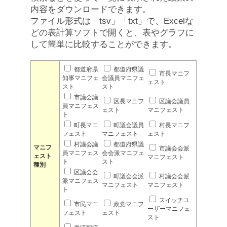
内容をダウンロードできます。
ファイル形式は「tsv」「txt」で、Excelな
どの表計算ソフトで開くと、表やグラフに
して簡単に比較することができます。
都道府県
都道府県議
市長マニフ
知事マニフェ
会議員マニフェ
ェスト
スト
スト
市議会議
区長マニフ
区議会議員
員マニフェス
ェスト
マニフェスト
ト
町長マニ
町議会議員
村長マニフ
フェスト
マニフェスト
ェスト
村議会議
都道府県議
マニフ
市議会会派
員マニフェス
会会派マニフェ
ェスト
マニフェスト
ト
スト
種別
区議会会
町議会会派
村議会会派
派マニフェス
マニフェスト
マニフェスト
ト
スイッチユ
市民マニ
政党マニフ
ーザーマニフェ
フェスト
ェスト
スト