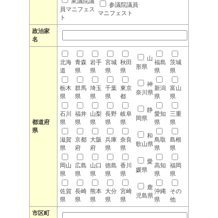
衆議院議
参議院議員
員マニフェス
マニフェスト
ト
政治家
名
山
北海
青森
岩手
宮城
秋田
福島
茨城
形県
道
県
県
県
県
県
県
神
栃木
群馬
埼玉
千葉
東京
新潟
富山
奈川県
県
県
県
県
都
県
県
静
石川
福井
山梨
長野
岐阜
愛知
三重
岡県
都道府
県
県
県
県
県
県
県
県
和
滋賀
京都
大阪
兵庫
奈良
鳥取
島根
歌山県
県
府
府
県
県
県
県
愛
岡山
広島
山口
徳島
香川
高知
福岡
媛県
県
県
県
県
県
県
県
鹿
佐賀
長崎
熊本
大分
宮崎
沖縄
その
児島県
県
県
県
県
県
県
他
市区町