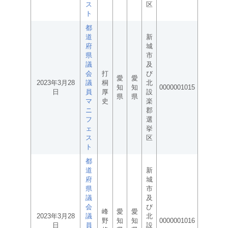
ス
区
ト
都
道
新
府
城
県
市
議
及
会
打
び
愛
愛
2023年3月28
議
桐
北
知
知
0000001015
日
員
厚
設
県
県
マ
史
楽
ニ
郡
フ
選
ェ
挙
ス
区
ト
都
道
新
府
城
県
市
議
及
会
び
峰
愛
愛
2023年3月28
議
北
野
知
知
0000001016
日
員
設