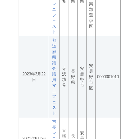
修
県
県
マ
楽
ニ
郡
フ
選
ェ
挙
ス
区
ト
都
道
府
県
議
安
会
寺
安
長
曇
2023年3月22
議
沢
曇
野
野
0000001010
日
員
功
野
県
市
マ
希
市
区
ニ
フ
ェ
ス
ト
市
長
古
マ
安
幡
長
2021年9月26
ニ
曇