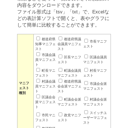
内容をダウンロードできます。
ファイル形式は「tsv」「txt」で、Excelな
どの表計算ソフトで開くと、表やグラフに
して簡単に比較することができます。
都道府県
都道府県議
市長マニフ
知事マニフェ
会議員マニフェ
ェスト
スト
スト
市議会議
区長マニフ
区議会議員
員マニフェス
ェスト
マニフェスト
ト
町長マニ
町議会議員
村長マニフ
フェスト
マニフェスト
ェスト
村議会議
都道府県議
マニフ
市議会会派
員マニフェス
会会派マニフェ
ェスト
マニフェスト
ト
スト
種別
区議会会
町議会会派
村議会会派
派マニフェス
マニフェスト
マニフェスト
ト
スイッチユ
市民マニ
政党マニフ
ーザーマニフェ
フェスト
ェスト
スト