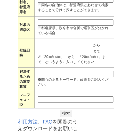
村名、
※同名の自治体は、都道府県とあわせて検索
都道府
することで分けて探すことができます。
県名
対象の
※都道府県、政令市や合併で選挙区が分かれ
選挙区
ている場合
から
登録日
まで
時
※「20xx/xx/xx」 から 「20xx/xx/xx」ま
で というように入力してください。
解決す
るため
※関心のあるキーワード、政策をご記入くだ
の重要
さい。
政策
マニフ
ェスト
ID
利用方法
、
FAQ
を閲覧のう
えダウンロードをお願いし