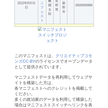
幡
長
2022年8月31
ニ
曇
開
野
0000000999
日
フ
野
太
県
ェ
市
郎
ス
ト
このマニフェストは、
クリエイティブコモ
ンズCC-BY
のライセンスでオープンデータ
として提供されています。
マニフェストデータを再利用してウェブサ
イトを構築した方は、
各マニフェストへのクレジットを掲載して
ください。
多くの政治家のデータを利用して構築した
場合はマニフェストスイッチへリンクを表