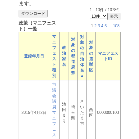
ます。
1
-
10
件 /
1078
件
政策（マニフェス
1
2
3
4
5
...
108
ト）一覧
マ
対
対
ニ
対
象
象
フ
政
象
の
の
ェ
治
の
マニフェス
自
登録年月日
都
ス
家
選
トID
治
道
ト
名
挙
体
府
種
区
名
県
別
▲
市
議
会
議
さ
池
員
埼
い
田
西
2015年4月2日
マ
玉
た
0000000103
ま
区
ニ
県
ま
り
フ
市
ェ
ス