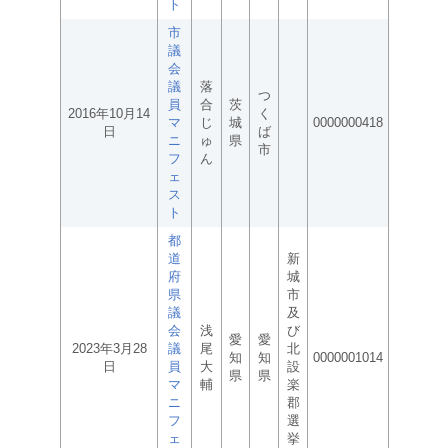
ト
市
議
会
議
落
つ
員
合
茨
2016年10月14
く
マ
じ
城
0000000418
日
ば
ニ
ゅ
県
市
フ
ん
ェ
ス
ト
都
道
新
府
城
県
市
議
及
会
浅
び
愛
愛
2023年3月28
議
尾
北
知
知
0000001014
日
員
大
設
県
県
マ
輔
楽
ニ
郡
フ
選
ェ
挙