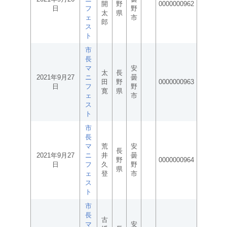
開
野
0000000962
日
フ
野
太
県
ェ
市
郎
ス
ト
市
長
マ
安
太
長
2021年9月27
ニ
曇
田
野
0000000963
日
フ
野
寛
県
ェ
市
ス
ト
市
長
マ
荒
安
長
2021年9月27
ニ
井
曇
野
0000000964
日
フ
久
野
県
ェ
登
市
ス
ト
市
長
古
マ
安