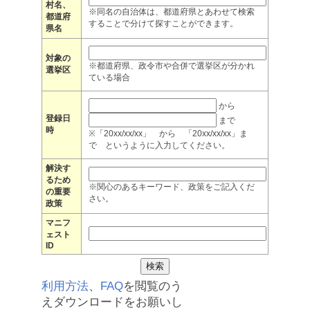
村名、
※同名の自治体は、都道府県とあわせて検索
都道府
することで分けて探すことができます。
県名
対象の
※都道府県、政令市や合併で選挙区が分かれ
選挙区
ている場合
から
登録日
まで
時
※「20xx/xx/xx」 から 「20xx/xx/xx」ま
で というように入力してください。
解決す
るため
※関心のあるキーワード、政策をご記入くだ
の重要
さい。
政策
マニフ
ェスト
ID
利用方法
、
FAQ
を閲覧のう
えダウンロードをお願いし