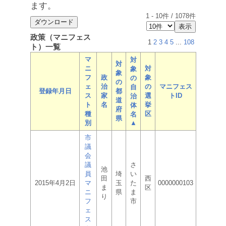
ます。
1
-
10
件 /
1078
件
政策（マニフェス
1
2
3
4
5
...
108
ト）一覧
マ
対
対
ニ
対
象
象
フ
政
象
の
の
ェ
治
の
マニフェス
自
登録年月日
都
ス
家
選
トID
治
道
ト
名
挙
体
府
種
区
名
県
別
▲
市
議
会
議
さ
池
員
埼
い
田
西
2015年4月2日
マ
玉
た
0000000103
ま
区
ニ
県
ま
り
フ
市
ェ
ス