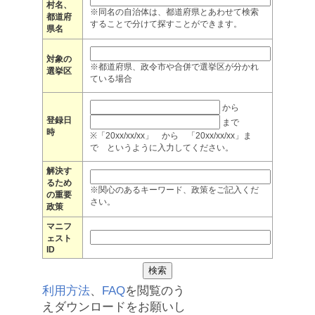
村名、
※同名の自治体は、都道府県とあわせて検索
都道府
することで分けて探すことができます。
県名
対象の
※都道府県、政令市や合併で選挙区が分かれ
選挙区
ている場合
から
登録日
まで
時
※「20xx/xx/xx」 から 「20xx/xx/xx」ま
で というように入力してください。
解決す
るため
※関心のあるキーワード、政策をご記入くだ
の重要
さい。
政策
マニフ
ェスト
ID
利用方法
、
FAQ
を閲覧のう
えダウンロードをお願いし