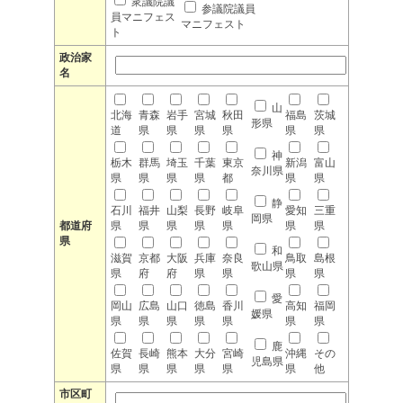
衆議院議
参議院議員
員マニフェス
マニフェスト
ト
政治家
名
山
北海
青森
岩手
宮城
秋田
福島
茨城
形県
道
県
県
県
県
県
県
神
栃木
群馬
埼玉
千葉
東京
新潟
富山
奈川県
県
県
県
県
都
県
県
静
石川
福井
山梨
長野
岐阜
愛知
三重
岡県
都道府
県
県
県
県
県
県
県
県
和
滋賀
京都
大阪
兵庫
奈良
鳥取
島根
歌山県
県
府
府
県
県
県
県
愛
岡山
広島
山口
徳島
香川
高知
福岡
媛県
県
県
県
県
県
県
県
鹿
佐賀
長崎
熊本
大分
宮崎
沖縄
その
児島県
県
県
県
県
県
県
他
市区町