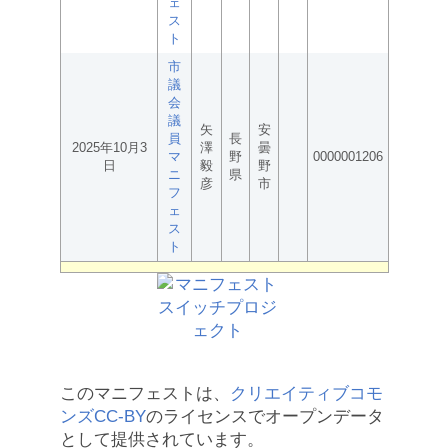
ェ
ス
ト
市
議
会
議
矢
安
員
長
2025年10月3
澤
曇
マ
野
0000001206
日
毅
野
ニ
県
彦
市
フ
ェ
ス
ト
このマニフェストは、
クリエイティブコモ
ンズCC-BY
のライセンスでオープンデータ
として提供されています。