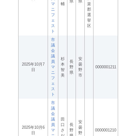
県
県
マ
輔
楽
ニ
郡
フ
選
ェ
挙
ス
区
ト
市
議
会
議
杉
安
員
長
2025年10月7
本
曇
マ
野
0000001211
日
智
野
ニ
県
美
市
フ
ェ
ス
ト
市
議
会
議
田
安
員
口
長
2025年10月6
曇
マ
さ
野
0000001210
日
野
ニ
だ
県