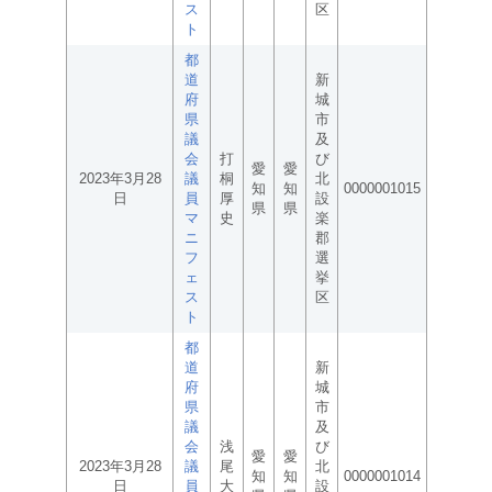
ス
区
ト
都
道
新
府
城
県
市
議
及
会
打
び
愛
愛
2023年3月28
議
桐
北
知
知
0000001015
日
員
厚
設
県
県
マ
史
楽
ニ
郡
フ
選
ェ
挙
ス
区
ト
都
道
新
府
城
県
市
議
及
会
浅
び
愛
愛
2023年3月28
議
尾
北
知
知
0000001014
日
員
大
設