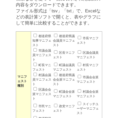
内容をダウンロードできます。
ファイル形式は「tsv」「txt」で、Excelな
どの表計算ソフトで開くと、表やグラフに
して簡単に比較することができます。
都道府県
都道府県議
市長マニフ
知事マニフェ
会議員マニフェ
ェスト
スト
スト
市議会議
区長マニフ
区議会議員
員マニフェス
ェスト
マニフェスト
ト
町長マニ
町議会議員
村長マニフ
フェスト
マニフェスト
ェスト
村議会議
都道府県議
マニフ
市議会会派
員マニフェス
会会派マニフェ
ェスト
マニフェスト
ト
スト
種別
区議会会
町議会会派
村議会会派
派マニフェス
マニフェスト
マニフェスト
ト
スイッチユ
市民マニ
政党マニフ
ーザーマニフェ
フェスト
ェスト
スト