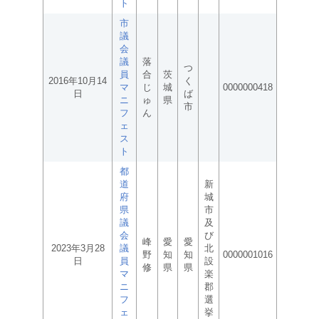
ト
市
議
会
議
落
つ
員
合
茨
2016年10月14
く
マ
じ
城
0000000418
日
ば
ニ
ゅ
県
市
フ
ん
ェ
ス
ト
都
道
新
府
城
県
市
議
及
会
び
峰
愛
愛
2023年3月28
議
北
野
知
知
0000001016
日
員
設
修
県
県
マ
楽
ニ
郡
フ
選
ェ
挙