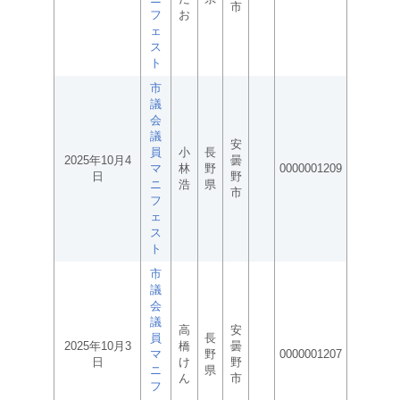
市
フ
お
ェ
ス
ト
市
議
会
議
安
員
小
長
2025年10月4
曇
マ
林
野
0000001209
日
野
ニ
浩
県
市
フ
ェ
ス
ト
市
議
会
議
高
安
員
長
2025年10月3
橋
曇
マ
野
0000001207
日
け
野
ニ
県
ん
市
フ