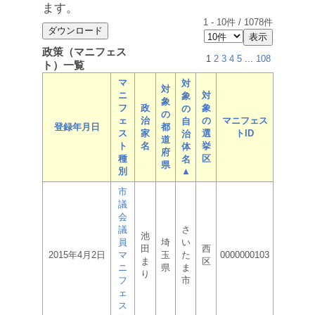
ます。
1
-
10
件 /
1078
件
政策（マニフェス
1
2
3
4
5
...
108
ト）一覧
マ
対
対
ニ
対
象
象
フ
政
象
の
の
ェ
治
の
マニフェス
自
登録年月日
都
ス
家
選
トID
治
道
ト
名
挙
体
府
種
区
名
県
別
▲
市
議
会
議
さ
池
員
埼
い
田
西
2015年4月2日
マ
玉
た
0000000103
ま
区
ニ
県
ま
り
フ
市
ェ
ス