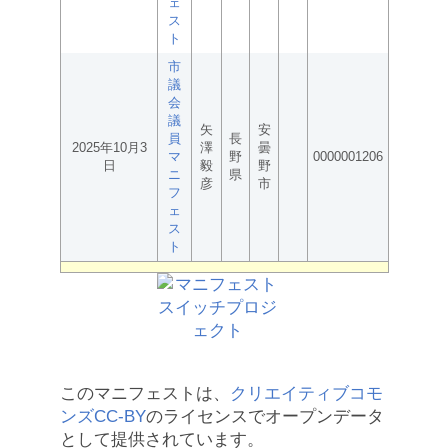
ェ
ス
ト
市
議
会
議
矢
安
員
長
2025年10月3
澤
曇
マ
野
0000001206
日
毅
野
ニ
県
彦
市
フ
ェ
ス
ト
このマニフェストは、
クリエイティブコモ
ンズCC-BY
のライセンスでオープンデータ
として提供されています。