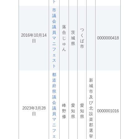
ト
市
議
会
議
落
つ
員
合
茨
2016年10月14
く
マ
じ
城
0000000418
日
ば
ニ
ゅ
県
市
フ
ん
ェ
ス
ト
都
道
新
府
城
県
市
議
及
会
び
峰
愛
愛
2023年3月28
議
北
野
知
知
0000001016
日
員
設
修
県
県
マ
楽
ニ
郡
フ
選
ェ
挙