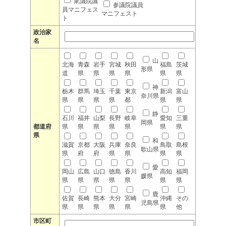
衆議院議
参議院議員
員マニフェス
マニフェスト
ト
政治家
名
山
北海
青森
岩手
宮城
秋田
福島
茨城
形県
道
県
県
県
県
県
県
神
栃木
群馬
埼玉
千葉
東京
新潟
富山
奈川県
県
県
県
県
都
県
県
静
石川
福井
山梨
長野
岐阜
愛知
三重
岡県
都道府
県
県
県
県
県
県
県
県
和
滋賀
京都
大阪
兵庫
奈良
鳥取
島根
歌山県
県
府
府
県
県
県
県
愛
岡山
広島
山口
徳島
香川
高知
福岡
媛県
県
県
県
県
県
県
県
鹿
佐賀
長崎
熊本
大分
宮崎
沖縄
その
児島県
県
県
県
県
県
県
他
市区町