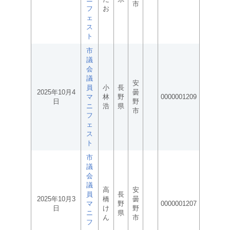
市
フ
お
ェ
ス
ト
市
議
会
議
安
員
小
長
2025年10月4
曇
マ
林
野
0000001209
日
野
ニ
浩
県
市
フ
ェ
ス
ト
市
議
会
議
高
安
員
長
2025年10月3
橋
曇
マ
野
0000001207
日
け
野
ニ
県
ん
市
フ