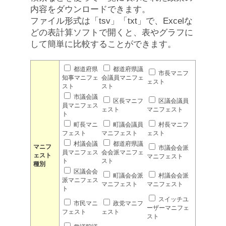
内容をダウンロードできます。
ファイル形式は「tsv」「txt」で、Excelな
どの表計算ソフトで開くと、表やグラフに
して簡単に比較することができます。
都道府県
都道府県議
市長マニフ
知事マニフェ
会議員マニフェ
ェスト
スト
スト
市議会議
区長マニフ
区議会議員
員マニフェス
ェスト
マニフェスト
ト
町長マニ
町議会議員
村長マニフ
フェスト
マニフェスト
ェスト
村議会議
都道府県議
マニフ
市議会会派
員マニフェス
会会派マニフェ
ェスト
マニフェスト
ト
スト
種別
区議会会
町議会会派
村議会会派
派マニフェス
マニフェスト
マニフェスト
ト
スイッチユ
市民マニ
政党マニフ
ーザーマニフェ
フェスト
ェスト
スト