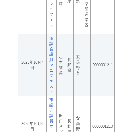
県
県
マ
輔
楽
ニ
郡
フ
選
ェ
挙
ス
区
ト
市
議
会
議
杉
安
員
長
2025年10月7
本
曇
マ
野
0000001211
日
智
野
ニ
県
美
市
フ
ェ
ス
ト
市
議
会
議
田
安
員
口
長
2025年10月6
曇
マ
さ
野
0000001210
日
野
ニ
だ
県