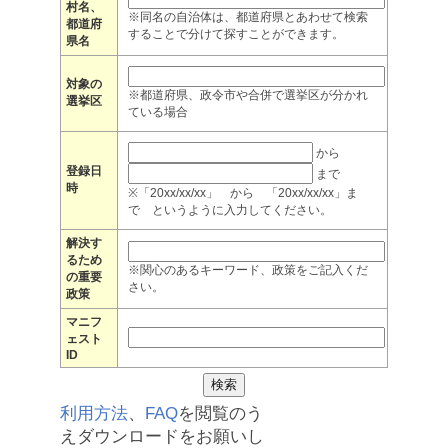
村名、
※同名の自治体は、都道府県とあわせて検索
都道府
することで分けて探すことができます。
県名
対象の
※都道府県、政令市や合併で選挙区が分かれ
選挙区
ている場合
から
登録日
まで
時
※「20xx/xx/xx」 から 「20xx/xx/xx」ま
で というように入力してください。
解決す
るため
※関心のあるキーワード、政策をご記入くだ
の重要
さい。
政策
マニフ
ェスト
ID
利用方法
、
FAQ
を閲覧のう
えダウンロードをお願いし