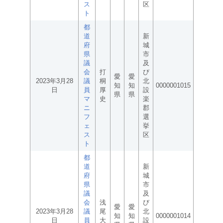
ス
区
ト
都
道
新
府
城
県
市
議
及
会
打
び
愛
愛
2023年3月28
議
桐
北
知
知
0000001015
日
員
厚
設
県
県
マ
史
楽
ニ
郡
フ
選
ェ
挙
ス
区
ト
都
道
新
府
城
県
市
議
及
会
浅
び
愛
愛
2023年3月28
議
尾
北
知
知
0000001014
日
員
大
設