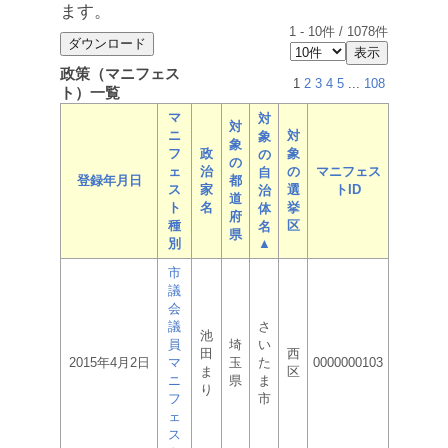
ます。
1
-
10
件 /
1078
件
政策（マニフェス
1
2
3
4
5
...
108
ト）一覧
マ
対
対
ニ
対
象
象
フ
政
象
の
の
ェ
治
の
マニフェス
自
登録年月日
都
ス
家
選
トID
治
道
ト
名
挙
体
府
種
区
名
県
別
▲
市
議
会
議
さ
池
員
埼
い
田
西
2015年4月2日
マ
玉
た
0000000103
ま
区
ニ
県
ま
り
フ
市
ェ
ス