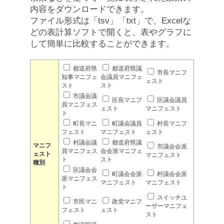
内容をダウンロードできます。
ファイル形式は「tsv」「txt」で、Excelな
どの表計算ソフトで開くと、表やグラフに
して簡単に比較することができます。
都道府県
都道府県議
市長マニフ
知事マニフェ
会議員マニフェ
ェスト
スト
スト
市議会議
区長マニフ
区議会議員
員マニフェス
ェスト
マニフェスト
ト
町長マニ
町議会議員
村長マニフ
フェスト
マニフェスト
ェスト
村議会議
都道府県議
マニフ
市議会会派
員マニフェス
会会派マニフェ
ェスト
マニフェスト
ト
スト
種別
区議会会
町議会会派
村議会会派
派マニフェス
マニフェスト
マニフェスト
ト
スイッチユ
市民マニ
政党マニフ
ーザーマニフェ
フェスト
ェスト
スト