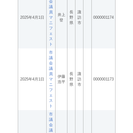
会
議
員
長
諏
井上
2025年4月1日
マ
野
訪
0000001174
登
ニ
県
市
フ
ェ
ス
ト
市
議
会
議
員
長
諏
伊藤
2025年4月1日
マ
野
訪
0000001173
浩平
ニ
県
市
フ
ェ
ス
ト
市
議
会
議