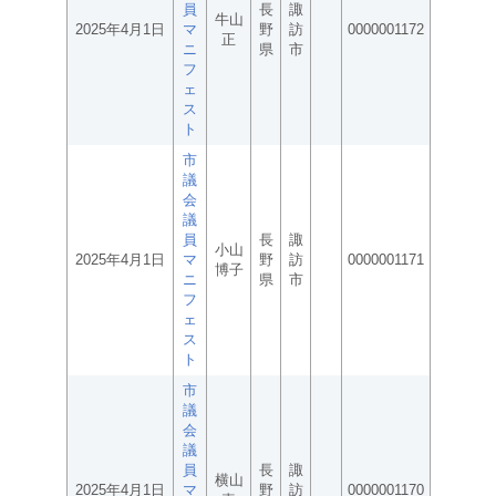
員
長
諏
牛山
2025年4月1日
マ
野
訪
0000001172
正
ニ
県
市
フ
ェ
ス
ト
市
議
会
議
員
長
諏
小山
2025年4月1日
マ
野
訪
0000001171
博子
ニ
県
市
フ
ェ
ス
ト
市
議
会
議
員
長
諏
横山
2025年4月1日
マ
野
訪
0000001170