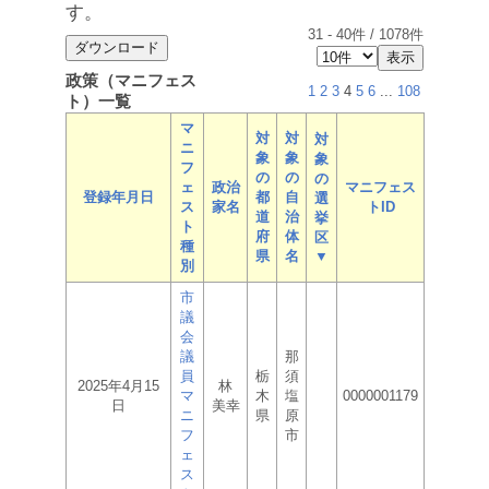
す。
31
-
40
件 /
1078
件
政策（マニフェス
1
2
3
4
5
6
...
108
ト）一覧
マ
対
対
対
ニ
象
象
象
フ
の
の
の
ェ
政治
マニフェス
登録年月日
都
自
選
ス
家名
トID
道
治
挙
ト
府
体
区
種
県
名
▼
別
市
議
会
議
那
員
栃
須
2025年4月15
林
マ
木
塩
0000001179
日
美幸
ニ
県
原
フ
市
ェ
ス