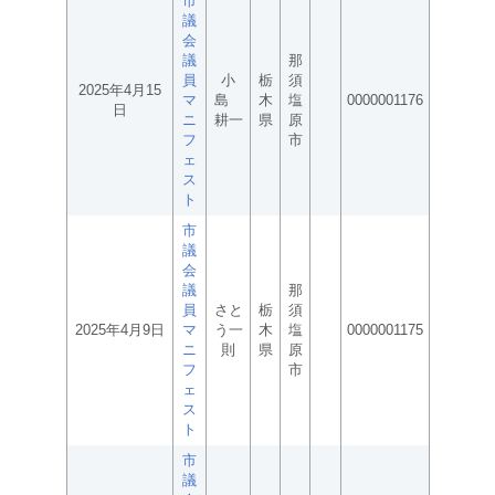
市
議
会
議
那
員
小
栃
須
2025年4月15
マ
島
木
塩
0000001176
日
ニ
耕一
県
原
フ
市
ェ
ス
ト
市
議
会
議
那
員
さと
栃
須
2025年4月9日
マ
う一
木
塩
0000001175
ニ
則
県
原
フ
市
ェ
ス
ト
市
議