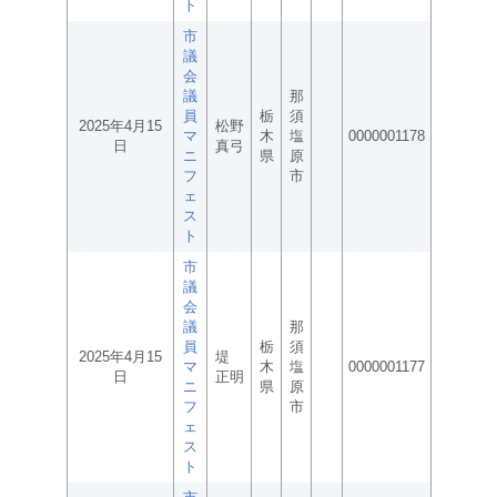
ト
市
議
会
議
那
員
栃
須
2025年4月15
松野
マ
木
塩
0000001178
日
真弓
ニ
県
原
フ
市
ェ
ス
ト
市
議
会
議
那
員
栃
須
2025年4月15
堤
マ
木
塩
0000001177
日
正明
ニ
県
原
フ
市
ェ
ス
ト