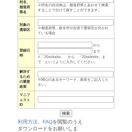
村名、
※同名の自治体は、都道府県とあわせて検索
都道府
することで分けて探すことができます。
県名
対象の
※都道府県、政令市や合併で選挙区が分かれ
選挙区
ている場合
から
登録日
まで
時
※「20xx/xx/xx」 から 「20xx/xx/xx」ま
で というように入力してください。
解決す
るため
※関心のあるキーワード、政策をご記入くだ
の重要
さい。
政策
マニフ
ェスト
ID
利用方法
、
FAQ
を閲覧のうえ
ダウンロードをお願いしま