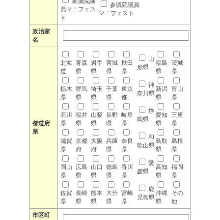
衆議院議
参議院議員
員マニフェス
マニフェスト
ト
政治家
名
山
北海
青森
岩手
宮城
秋田
福島
茨城
形県
道
県
県
県
県
県
県
神
栃木
群馬
埼玉
千葉
東京
新潟
富山
奈川県
県
県
県
県
都
県
県
静
石川
福井
山梨
長野
岐阜
愛知
三重
岡県
都道府
県
県
県
県
県
県
県
県
和
滋賀
京都
大阪
兵庫
奈良
鳥取
島根
歌山県
県
府
府
県
県
県
県
愛
岡山
広島
山口
徳島
香川
高知
福岡
媛県
県
県
県
県
県
県
県
鹿
佐賀
長崎
熊本
大分
宮崎
沖縄
その
児島県
県
県
県
県
県
県
他
市区町