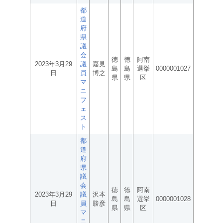
都
道
府
県
議
会
徳
徳
阿南
2023年3月29
議
嘉見
島
島
選挙
0000001027
日
員
博之
県
県
区
マ
ニ
フ
ェ
ス
ト
都
道
府
県
議
会
徳
徳
阿南
2023年3月29
議
沢本
島
島
選挙
0000001028
日
員
勝彦
県
県
区
マ
ニ