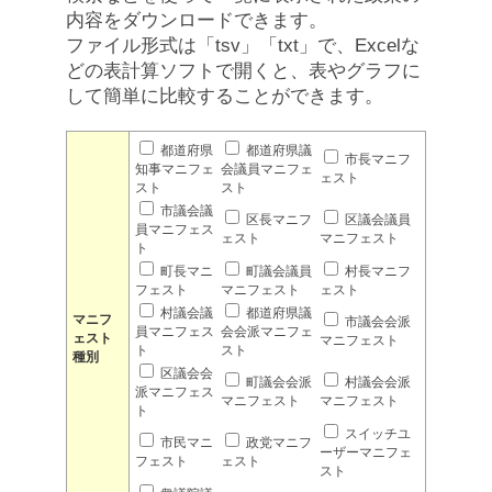
内容をダウンロードできます。
ファイル形式は「tsv」「txt」で、Excelな
どの表計算ソフトで開くと、表やグラフに
して簡単に比較することができます。
都道府県
都道府県議
市長マニフ
知事マニフェ
会議員マニフェ
ェスト
スト
スト
市議会議
区長マニフ
区議会議員
員マニフェス
ェスト
マニフェスト
ト
町長マニ
町議会議員
村長マニフ
フェスト
マニフェスト
ェスト
村議会議
都道府県議
マニフ
市議会会派
員マニフェス
会会派マニフェ
ェスト
マニフェスト
ト
スト
種別
区議会会
町議会会派
村議会会派
派マニフェス
マニフェスト
マニフェスト
ト
スイッチユ
市民マニ
政党マニフ
ーザーマニフェ
フェスト
ェスト
スト