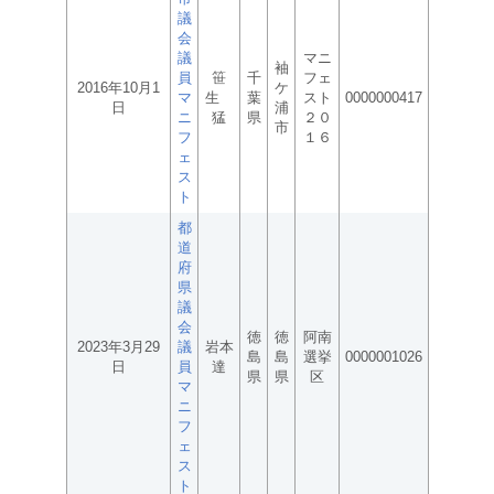
議
会
議
マニ
袖
員
笹
千
フェ
2016年10月1
ケ
マ
生
葉
スト
0000000417
日
浦
ニ
猛
県
２０
市
フ
１６
ェ
ス
ト
都
道
府
県
議
会
徳
徳
阿南
2023年3月29
議
岩本
島
島
選挙
0000001026
日
員
達
県
県
区
マ
ニ
フ
ェ
ス
ト