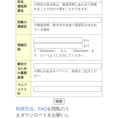
村名、
※同名の自治体は、都道府県とあわせて検索
都道府
することで分けて探すことができます。
県名
対象の
※都道府県、政令市や合併で選挙区が分かれ
選挙区
ている場合
から
登録日
まで
時
※「20xx/xx/xx」 から 「20xx/xx/xx」ま
で というように入力してください。
解決す
るため
※関心のあるキーワード、政策をご記入くだ
の重要
さい。
政策
マニフ
ェスト
ID
利用方法
、
FAQ
を閲覧のう
えダウンロードをお願いし