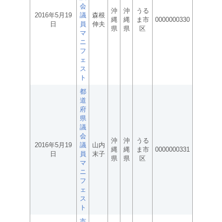
会
沖
沖
うる
2016年5月19
議
森根
縄
縄
ま市
0000000330
日
員
伸夫
県
県
区
マ
ニ
フ
ェ
ス
ト
都
道
府
県
議
会
沖
沖
うる
2016年5月19
議
山内
縄
縄
ま市
0000000331
日
員
末子
県
県
区
マ
ニ
フ
ェ
ス
ト
市