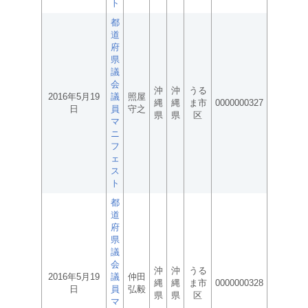
ト
都
道
府
県
議
会
沖
沖
うる
2016年5月19
議
照屋
縄
縄
ま市
0000000327
日
員
守之
県
県
区
マ
ニ
フ
ェ
ス
ト
都
道
府
県
議
会
沖
沖
うる
2016年5月19
議
仲田
縄
縄
ま市
0000000328
日
員
弘毅
県
県
区
マ