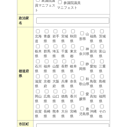
衆議院議
参議院議員
員マニフェス
マニフェスト
ト
政治家
名
山
北海
青森
岩手
宮城
秋田
福島
茨城
形県
道
県
県
県
県
県
県
神
栃木
群馬
埼玉
千葉
東京
新潟
富山
奈川県
県
県
県
県
都
県
県
静
石川
福井
山梨
長野
岐阜
愛知
三重
岡県
都道府
県
県
県
県
県
県
県
県
和
滋賀
京都
大阪
兵庫
奈良
鳥取
島根
歌山県
県
府
府
県
県
県
県
愛
岡山
広島
山口
徳島
香川
高知
福岡
媛県
県
県
県
県
県
県
県
鹿
佐賀
長崎
熊本
大分
宮崎
沖縄
その
児島県
県
県
県
県
県
県
他
市区町