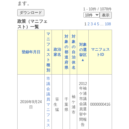
ます。
1
-
10
件 /
1078
件
政策（マニフェ
1
2
3
4
5
...
108
スト）一覧
マ
対
対
ニ
象
象
フ
対象
の
の
ェ
政治
マニフェス
の選
登録年月日
都
自
ス
家名
トID
挙区
道
治
ト
▲
府
体
種
県
名
別
市
議
2012
年袖
会
ケ浦
議
袖
市議
員
笹
千
2016年9月24
ケ
会議
マ
生
葉
0000000416
日
浦
員選
ニ
猛
県
市
挙中
フ
間報
ェ
告
ス