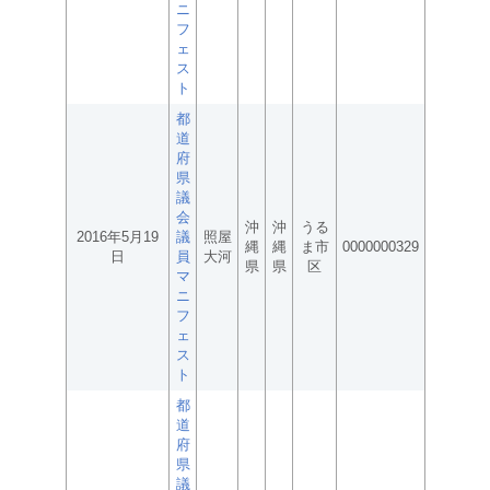
ニ
フ
ェ
ス
ト
都
道
府
県
議
会
沖
沖
うる
2016年5月19
議
照屋
縄
縄
ま市
0000000329
日
員
大河
県
県
区
マ
ニ
フ
ェ
ス
ト
都
道
府
県
議