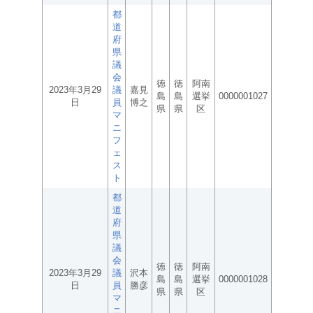
都
道
府
県
議
会
徳
徳
阿南
2023年3月29
議
嘉見
島
島
選挙
0000001027
日
員
博之
県
県
区
マ
ニ
フ
ェ
ス
ト
都
道
府
県
議
会
徳
徳
阿南
2023年3月29
議
沢本
島
島
選挙
0000001028
日
員
勝彦
県
県
区
マ
ニ