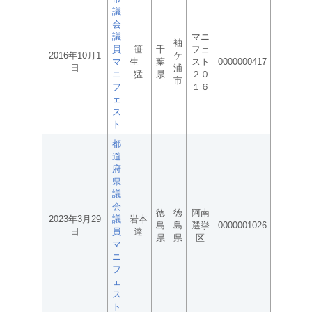
議
会
議
マニ
袖
員
笹
千
フェ
2016年10月1
ケ
マ
生
葉
スト
0000000417
日
浦
ニ
猛
県
２０
市
フ
１６
ェ
ス
ト
都
道
府
県
議
会
徳
徳
阿南
2023年3月29
議
岩本
島
島
選挙
0000001026
日
員
達
県
県
区
マ
ニ
フ
ェ
ス
ト