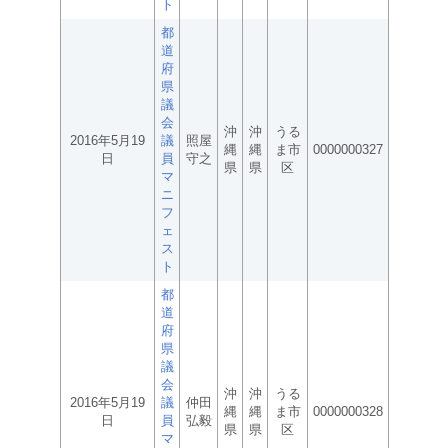
ト
都
道
府
県
議
会
沖
沖
うる
2016年5月19
議
照屋
縄
縄
ま市
0000000327
日
員
守之
県
県
区
マ
ニ
フ
ェ
ス
ト
都
道
府
県
議
会
沖
沖
うる
2016年5月19
議
仲田
縄
縄
ま市
0000000328
日
員
弘毅
県
県
区
マ