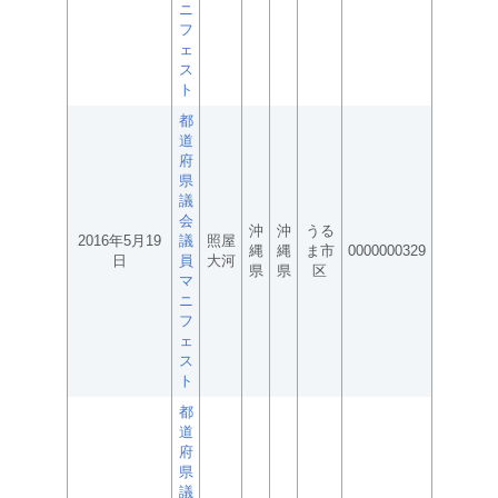
ニ
フ
ェ
ス
ト
都
道
府
県
議
会
沖
沖
うる
2016年5月19
議
照屋
縄
縄
ま市
0000000329
日
員
大河
県
県
区
マ
ニ
フ
ェ
ス
ト
都
道
府
県
議