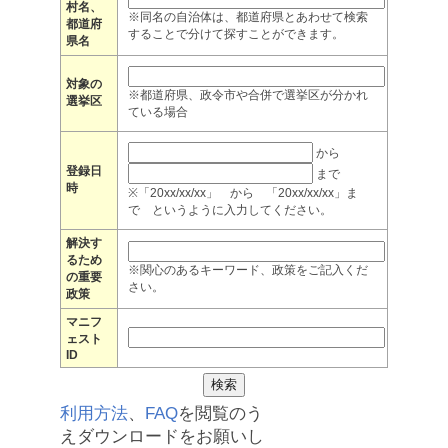
村名、
※同名の自治体は、都道府県とあわせて検索
都道府
することで分けて探すことができます。
県名
対象の
※都道府県、政令市や合併で選挙区が分かれ
選挙区
ている場合
から
登録日
まで
時
※「20xx/xx/xx」 から 「20xx/xx/xx」ま
で というように入力してください。
解決す
るため
※関心のあるキーワード、政策をご記入くだ
の重要
さい。
政策
マニフ
ェスト
ID
利用方法
、
FAQ
を閲覧のう
えダウンロードをお願いし