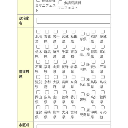
衆議院議
参議院議員
員マニフェス
マニフェスト
ト
政治家
名
山
北海
青森
岩手
宮城
秋田
福島
茨城
形県
道
県
県
県
県
県
県
神
栃木
群馬
埼玉
千葉
東京
新潟
富山
奈川県
県
県
県
県
都
県
県
静
石川
福井
山梨
長野
岐阜
愛知
三重
岡県
都道府
県
県
県
県
県
県
県
県
和
滋賀
京都
大阪
兵庫
奈良
鳥取
島根
歌山県
県
府
府
県
県
県
県
愛
岡山
広島
山口
徳島
香川
高知
福岡
媛県
県
県
県
県
県
県
県
鹿
佐賀
長崎
熊本
大分
宮崎
沖縄
その
児島県
県
県
県
県
県
県
他
市区町