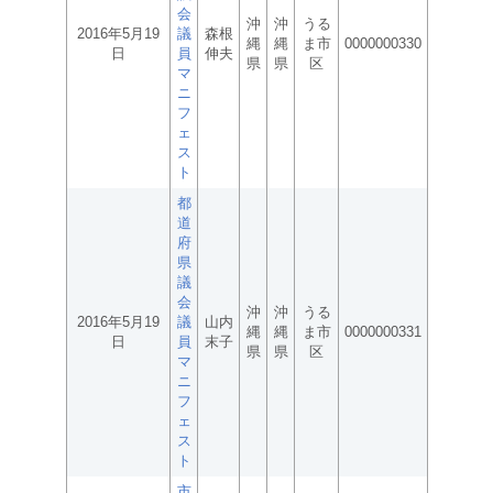
会
沖
沖
うる
2016年5月19
議
森根
縄
縄
ま市
0000000330
日
員
伸夫
県
県
区
マ
ニ
フ
ェ
ス
ト
都
道
府
県
議
会
沖
沖
うる
2016年5月19
議
山内
縄
縄
ま市
0000000331
日
員
末子
県
県
区
マ
ニ
フ
ェ
ス
ト
市