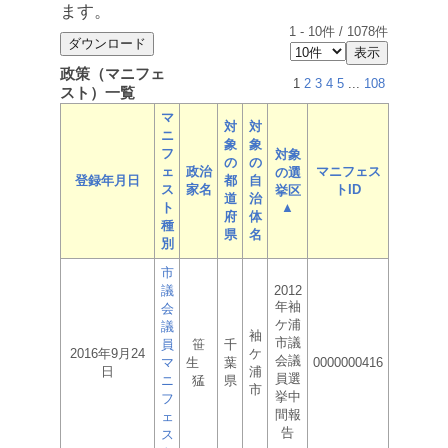
ます。
1
-
10
件 /
1078
件
政策（マニフェ
1
2
3
4
5
...
108
スト）一覧
マ
対
対
ニ
象
象
フ
対象
の
の
ェ
政治
マニフェス
の選
登録年月日
都
自
ス
家名
トID
挙区
道
治
ト
▲
府
体
種
県
名
別
市
議
2012
年袖
会
ケ浦
議
袖
市議
員
笹
千
2016年9月24
ケ
会議
マ
生
葉
0000000416
日
浦
員選
ニ
猛
県
市
挙中
フ
間報
ェ
告
ス