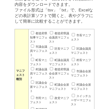
内容をダウンロードできます。
ファイル形式は「tsv」「txt」で、Excelな
どの表計算ソフトで開くと、表やグラフに
して簡単に比較することができます。
都道府県
都道府県議
市長マニフ
知事マニフェ
会議員マニフェ
ェスト
スト
スト
市議会議
区長マニフ
区議会議員
員マニフェス
ェスト
マニフェスト
ト
町長マニ
町議会議員
村長マニフ
フェスト
マニフェスト
ェスト
村議会議
都道府県議
マニフ
市議会会派
員マニフェス
会会派マニフェ
ェスト
マニフェスト
ト
スト
種別
区議会会
町議会会派
村議会会派
派マニフェス
マニフェスト
マニフェスト
ト
スイッチユ
市民マニ
政党マニフ
ーザーマニフェ
フェスト
ェスト
スト