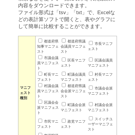
内容をダウンロードできます。
ファイル形式は「tsv」「txt」で、Excelな
どの表計算ソフトで開くと、表やグラフに
して簡単に比較することができます。
都道府県
都道府県議
市長マニフ
知事マニフェ
会議員マニフェ
ェスト
スト
スト
市議会議
区長マニフ
区議会議員
員マニフェス
ェスト
マニフェスト
ト
町長マニ
町議会議員
村長マニフ
フェスト
マニフェスト
ェスト
村議会議
都道府県議
マニフ
市議会会派
員マニフェス
会会派マニフェ
ェスト
マニフェスト
ト
スト
種別
区議会会
町議会会派
村議会会派
派マニフェス
マニフェスト
マニフェスト
ト
スイッチユ
市民マニ
政党マニフ
ーザーマニフェ
フェスト
ェスト
スト