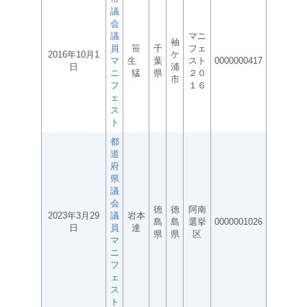
議
会
議
マニ
袖
員
笹
千
フェ
2016年10月1
ケ
マ
生
葉
スト
0000000417
日
浦
ニ
猛
県
２０
市
フ
１６
ェ
ス
ト
都
道
府
県
議
会
徳
徳
阿南
2023年3月29
議
岩本
島
島
選挙
0000001026
日
員
達
県
県
区
マ
ニ
フ
ェ
ス
ト