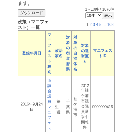
ます。
1
-
10
件 /
1078
件
政策（マニフェ
1
2
3
4
5
...
108
スト）一覧
マ
対
対
ニ
象
象
フ
対象
の
の
ェ
政治
マニフェス
の選
登録年月日
都
自
ス
家名
トID
挙区
道
治
ト
▲
府
体
種
県
名
別
市
議
2012
年袖
会
ケ浦
議
袖
市議
員
笹
千
2016年9月24
ケ
会議
マ
生
葉
0000000416
日
浦
員選
ニ
猛
県
市
挙中
フ
間報
ェ
告
ス