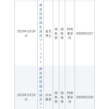
都
道
府
県
議
会
徳
徳
阿南
2023年3月29
議
嘉見
島
島
選挙
0000001027
日
員
博之
県
県
区
マ
ニ
フ
ェ
ス
ト
都
道
府
県
議
会
徳
徳
阿南
2023年3月29
議
沢本
島
島
選挙
0000001028
日
員
勝彦
県
県
区
マ
ニ