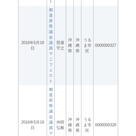
ト
都
道
府
県
議
会
沖
沖
うる
2016年5月19
議
照屋
縄
縄
ま市
0000000327
日
員
守之
県
県
区
マ
ニ
フ
ェ
ス
ト
都
道
府
県
議
会
沖
沖
うる
2016年5月19
議
仲田
縄
縄
ま市
0000000328
日
員
弘毅
県
県
区
マ