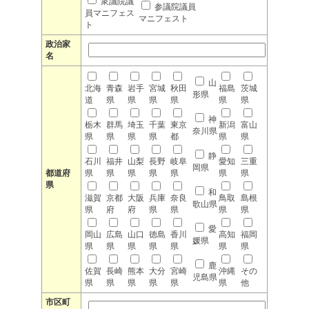
衆議院議
参議院議員
員マニフェス
マニフェスト
ト
政治家
名
山
北海
青森
岩手
宮城
秋田
福島
茨城
形県
道
県
県
県
県
県
県
神
栃木
群馬
埼玉
千葉
東京
新潟
富山
奈川県
県
県
県
県
都
県
県
静
石川
福井
山梨
長野
岐阜
愛知
三重
岡県
都道府
県
県
県
県
県
県
県
県
和
滋賀
京都
大阪
兵庫
奈良
鳥取
島根
歌山県
県
府
府
県
県
県
県
愛
岡山
広島
山口
徳島
香川
高知
福岡
媛県
県
県
県
県
県
県
県
鹿
佐賀
長崎
熊本
大分
宮崎
沖縄
その
児島県
県
県
県
県
県
県
他
市区町