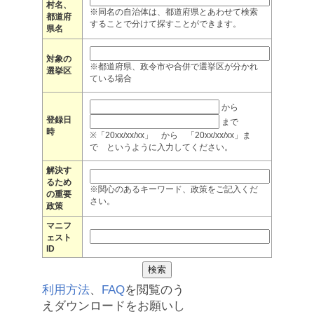
村名、
※同名の自治体は、都道府県とあわせて検索
都道府
することで分けて探すことができます。
県名
対象の
※都道府県、政令市や合併で選挙区が分かれ
選挙区
ている場合
から
登録日
まで
時
※「20xx/xx/xx」 から 「20xx/xx/xx」ま
で というように入力してください。
解決す
るため
※関心のあるキーワード、政策をご記入くだ
の重要
さい。
政策
マニフ
ェスト
ID
利用方法
、
FAQ
を閲覧のう
えダウンロードをお願いし