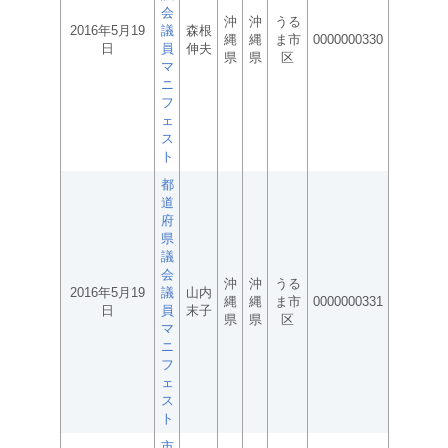
会
沖
沖
うる
2016年5月19
議
森根
縄
縄
ま市
0000000330
日
員
伸夫
県
県
区
マ
ニ
フ
ェ
ス
ト
都
道
府
県
議
会
沖
沖
うる
2016年5月19
議
山内
縄
縄
ま市
0000000331
日
員
末子
県
県
区
マ
ニ
フ
ェ
ス
ト
市