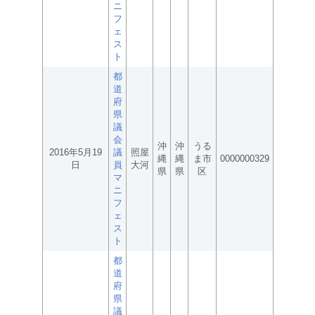
ニ
フ
ェ
ス
ト
都
道
府
県
議
会
沖
沖
うる
2016年5月19
議
照屋
縄
縄
ま市
0000000329
日
員
大河
県
県
区
マ
ニ
フ
ェ
ス
ト
都
道
府
県
議