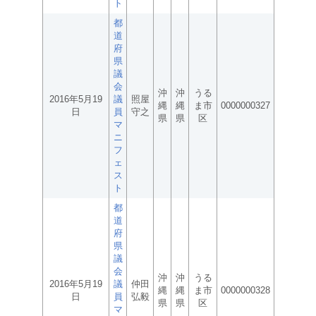
ト
都
道
府
県
議
会
沖
沖
うる
2016年5月19
議
照屋
縄
縄
ま市
0000000327
日
員
守之
県
県
区
マ
ニ
フ
ェ
ス
ト
都
道
府
県
議
会
沖
沖
うる
2016年5月19
議
仲田
縄
縄
ま市
0000000328
日
員
弘毅
県
県
区
マ