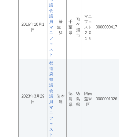
議
会
議
マニ
袖
員
笹
千
フェ
2016年10月1
ケ
マ
生
葉
スト
0000000417
日
浦
ニ
猛
県
２０
市
フ
１６
ェ
ス
ト
都
道
府
県
議
会
徳
徳
阿南
2023年3月29
議
岩本
島
島
選挙
0000001026
日
員
達
県
県
区
マ
ニ
フ
ェ
ス
ト