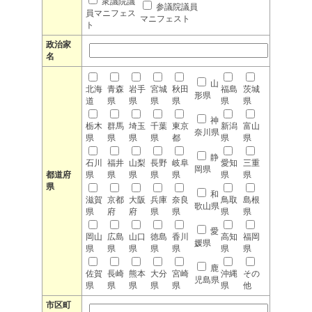
衆議院議
参議院議員
員マニフェス
マニフェスト
ト
政治家
名
山
北海
青森
岩手
宮城
秋田
福島
茨城
形県
道
県
県
県
県
県
県
神
栃木
群馬
埼玉
千葉
東京
新潟
富山
奈川県
県
県
県
県
都
県
県
静
石川
福井
山梨
長野
岐阜
愛知
三重
岡県
都道府
県
県
県
県
県
県
県
県
和
滋賀
京都
大阪
兵庫
奈良
鳥取
島根
歌山県
県
府
府
県
県
県
県
愛
岡山
広島
山口
徳島
香川
高知
福岡
媛県
県
県
県
県
県
県
県
鹿
佐賀
長崎
熊本
大分
宮崎
沖縄
その
児島県
県
県
県
県
県
県
他
市区町