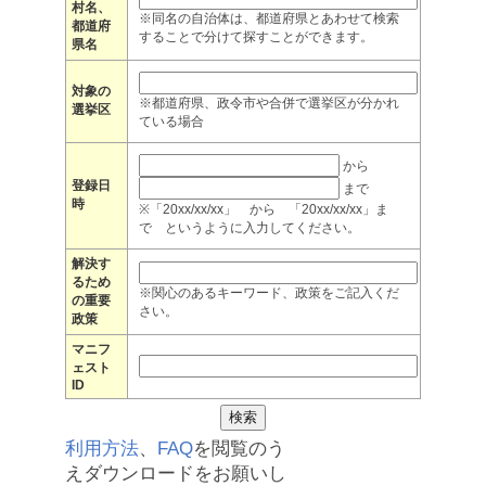
村名、
※同名の自治体は、都道府県とあわせて検索
都道府
することで分けて探すことができます。
県名
対象の
※都道府県、政令市や合併で選挙区が分かれ
選挙区
ている場合
から
登録日
まで
時
※「20xx/xx/xx」 から 「20xx/xx/xx」ま
で というように入力してください。
解決す
るため
※関心のあるキーワード、政策をご記入くだ
の重要
さい。
政策
マニフ
ェスト
ID
利用方法
、
FAQ
を閲覧のう
えダウンロードをお願いし