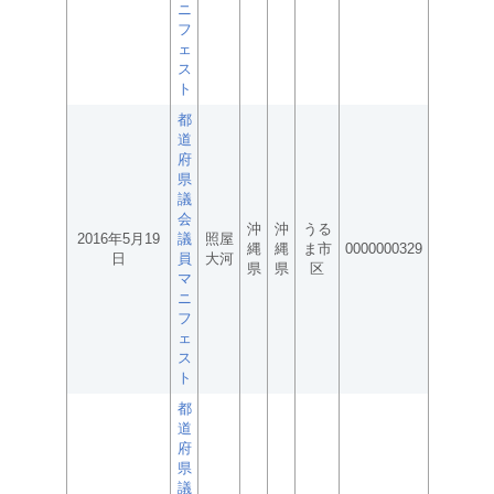
ニ
フ
ェ
ス
ト
都
道
府
県
議
会
沖
沖
うる
2016年5月19
議
照屋
縄
縄
ま市
0000000329
日
員
大河
県
県
区
マ
ニ
フ
ェ
ス
ト
都
道
府
県
議