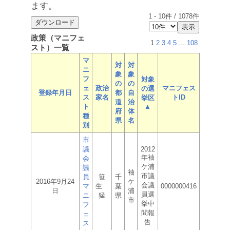
ます。
1
-
10
件 /
1078
件
政策（マニフェ
1
2
3
4
5
...
108
スト）一覧
マ
対
対
ニ
象
象
フ
対象
の
の
ェ
政治
マニフェス
の選
登録年月日
都
自
ス
家名
トID
挙区
道
治
ト
▲
府
体
種
県
名
別
市
議
2012
年袖
会
ケ浦
議
袖
市議
員
笹
千
2016年9月24
ケ
会議
マ
生
葉
0000000416
日
浦
員選
ニ
猛
県
市
挙中
フ
間報
ェ
告
ス