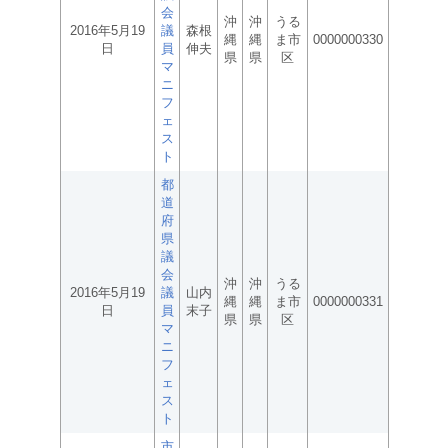
会
沖
沖
うる
2016年5月19
議
森根
縄
縄
ま市
0000000330
日
員
伸夫
県
県
区
マ
ニ
フ
ェ
ス
ト
都
道
府
県
議
会
沖
沖
うる
2016年5月19
議
山内
縄
縄
ま市
0000000331
日
員
末子
県
県
区
マ
ニ
フ
ェ
ス
ト
市