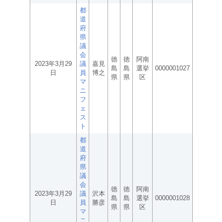
都
道
府
県
議
会
徳
徳
阿南
2023年3月29
議
嘉見
島
島
選挙
0000001027
日
員
博之
県
県
区
マ
ニ
フ
ェ
ス
ト
都
道
府
県
議
会
徳
徳
阿南
2023年3月29
議
沢本
島
島
選挙
0000001028
日
員
勝彦
県
県
区
マ
ニ