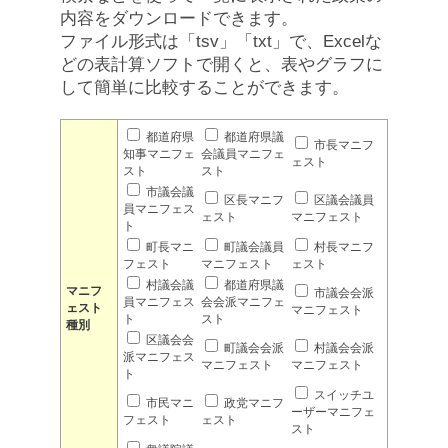
内容をダウンロードできます。
ファイル形式は「tsv」「txt」で、Excelな
どの表計算ソフトで開くと、表やグラフに
して簡単に比較することができます。
都道府県
都道府県議
市長マニフ
知事マニフェ
会議員マニフェ
ェスト
スト
スト
市議会議
区長マニフ
区議会議員
員マニフェス
ェスト
マニフェスト
ト
町長マニ
町議会議員
村長マニフ
フェスト
マニフェスト
ェスト
村議会議
都道府県議
マニフ
市議会会派
員マニフェス
会会派マニフェ
ェスト
マニフェスト
ト
スト
種別
区議会会
町議会会派
村議会会派
派マニフェス
マニフェスト
マニフェスト
ト
スイッチユ
市民マニ
政党マニフ
ーザーマニフェ
フェスト
ェスト
スト