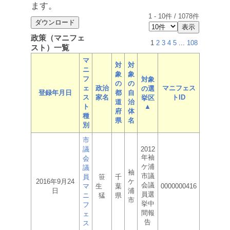
ます。
1
-
10
件 /
1078
件
政策（マニフェ
1
2
3
4
5
...
108
スト）一覧
マ
対
対
ニ
象
象
フ
対象
の
の
ェ
政治
マニフェス
の選
登録年月日
都
自
ス
家名
トID
挙区
道
治
ト
▲
府
体
種
県
名
別
市
議
2012
年袖
会
ケ浦
議
袖
市議
員
笹
千
2016年9月24
ケ
会議
マ
生
葉
0000000416
日
浦
員選
ニ
猛
県
市
挙中
フ
間報
ェ
告
ス