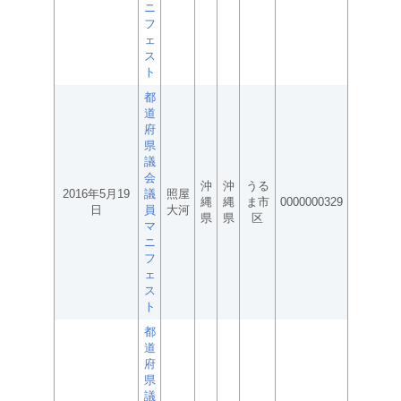
ニ
フ
ェ
ス
ト
都
道
府
県
議
会
沖
沖
うる
2016年5月19
議
照屋
縄
縄
ま市
0000000329
日
員
大河
県
県
区
マ
ニ
フ
ェ
ス
ト
都
道
府
県
議