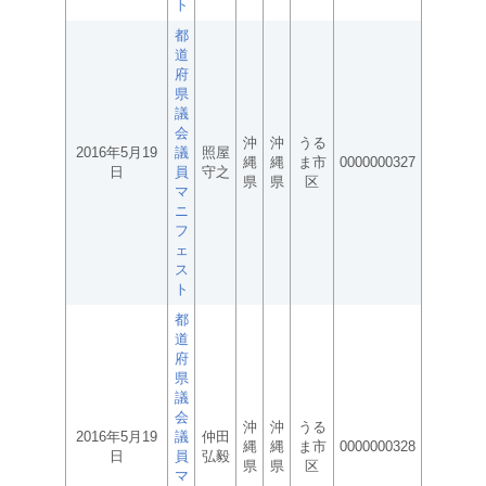
ト
都
道
府
県
議
会
沖
沖
うる
2016年5月19
議
照屋
縄
縄
ま市
0000000327
日
員
守之
県
県
区
マ
ニ
フ
ェ
ス
ト
都
道
府
県
議
会
沖
沖
うる
2016年5月19
議
仲田
縄
縄
ま市
0000000328
日
員
弘毅
県
県
区
マ