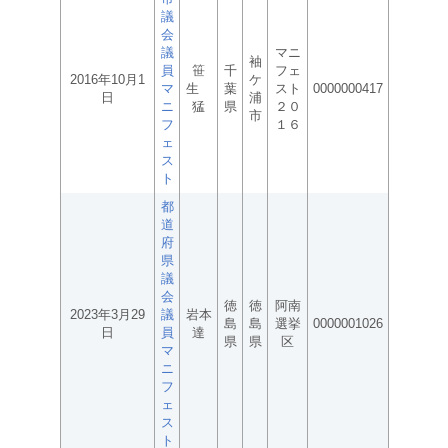
議
会
議
マニ
袖
員
笹
千
フェ
2016年10月1
ケ
マ
生
葉
スト
0000000417
日
浦
ニ
猛
県
２０
市
フ
１６
ェ
ス
ト
都
道
府
県
議
会
徳
徳
阿南
2023年3月29
議
岩本
島
島
選挙
0000001026
日
員
達
県
県
区
マ
ニ
フ
ェ
ス
ト