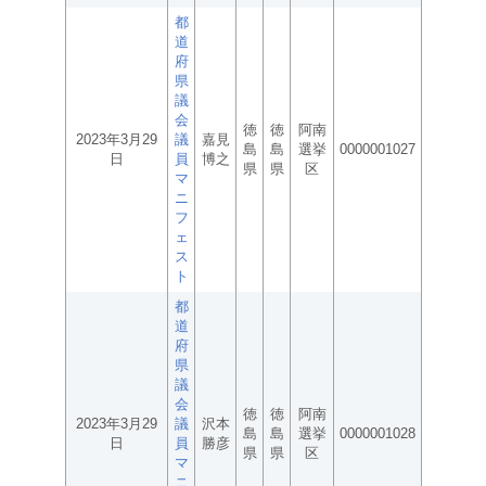
都
道
府
県
議
会
徳
徳
阿南
2023年3月29
議
嘉見
島
島
選挙
0000001027
日
員
博之
県
県
区
マ
ニ
フ
ェ
ス
ト
都
道
府
県
議
会
徳
徳
阿南
2023年3月29
議
沢本
島
島
選挙
0000001028
日
員
勝彦
県
県
区
マ
ニ