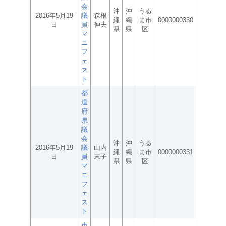
会
沖
沖
うる
2016年5月19
議
森根
縄
縄
ま市
0000000330
日
員
伸夫
県
県
区
マ
ニ
フ
ェ
ス
ト
都
道
府
県
議
会
沖
沖
うる
2016年5月19
議
山内
縄
縄
ま市
0000000331
日
員
末子
県
県
区
マ
ニ
フ
ェ
ス
ト
市