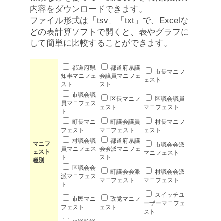
内容をダウンロードできます。
ファイル形式は「tsv」「txt」で、Excelな
どの表計算ソフトで開くと、表やグラフに
して簡単に比較することができます。
都道府県
都道府県議
市長マニフ
知事マニフェ
会議員マニフェ
ェスト
スト
スト
市議会議
区長マニフ
区議会議員
員マニフェス
ェスト
マニフェスト
ト
町長マニ
町議会議員
村長マニフ
フェスト
マニフェスト
ェスト
村議会議
都道府県議
マニフ
市議会会派
員マニフェス
会会派マニフェ
ェスト
マニフェスト
ト
スト
種別
区議会会
町議会会派
村議会会派
派マニフェス
マニフェスト
マニフェスト
ト
スイッチユ
市民マニ
政党マニフ
ーザーマニフェ
フェスト
ェスト
スト