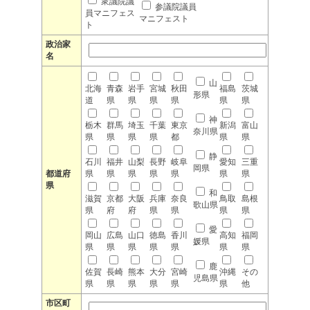
衆議院議
参議院議員
員マニフェス
マニフェスト
ト
政治家
名
山
北海
青森
岩手
宮城
秋田
福島
茨城
形県
道
県
県
県
県
県
県
神
栃木
群馬
埼玉
千葉
東京
新潟
富山
奈川県
県
県
県
県
都
県
県
静
石川
福井
山梨
長野
岐阜
愛知
三重
岡県
都道府
県
県
県
県
県
県
県
県
和
滋賀
京都
大阪
兵庫
奈良
鳥取
島根
歌山県
県
府
府
県
県
県
県
愛
岡山
広島
山口
徳島
香川
高知
福岡
媛県
県
県
県
県
県
県
県
鹿
佐賀
長崎
熊本
大分
宮崎
沖縄
その
児島県
県
県
県
県
県
県
他
市区町