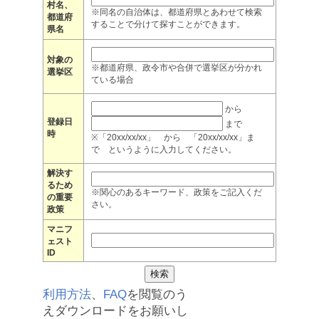
村名、
※同名の自治体は、都道府県とあわせて検索
都道府
することで分けて探すことができます。
県名
対象の
※都道府県、政令市や合併で選挙区が分かれ
選挙区
ている場合
から
登録日
まで
時
※「20xx/xx/xx」 から 「20xx/xx/xx」ま
で というように入力してください。
解決す
るため
※関心のあるキーワード、政策をご記入くだ
の重要
さい。
政策
マニフ
ェスト
ID
利用方法
、
FAQ
を閲覧のう
えダウンロードをお願いし