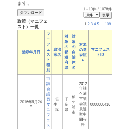
ます。
1
-
10
件 /
1078
件
政策（マニフェ
1
2
3
4
5
...
108
スト）一覧
マ
対
対
ニ
象
象
フ
対象
の
の
ェ
政治
マニフェス
の選
登録年月日
都
自
ス
家名
トID
挙区
道
治
ト
▲
府
体
種
県
名
別
市
議
2012
年袖
会
ケ浦
議
袖
市議
員
笹
千
2016年9月24
ケ
会議
マ
生
葉
0000000416
日
浦
員選
ニ
猛
県
市
挙中
フ
間報
ェ
告
ス