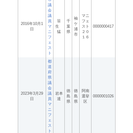
議
会
議
マニ
袖
員
笹
千
フェ
2016年10月1
ケ
マ
生
葉
スト
0000000417
日
浦
ニ
猛
県
２０
市
フ
１６
ェ
ス
ト
都
道
府
県
議
会
徳
徳
阿南
2023年3月29
議
岩本
島
島
選挙
0000001026
日
員
達
県
県
区
マ
ニ
フ
ェ
ス
ト