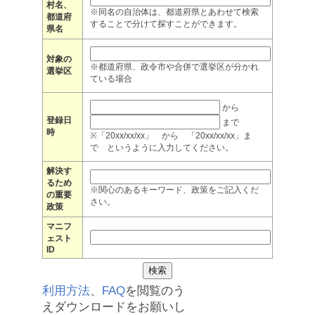
村名、
※同名の自治体は、都道府県とあわせて検索
都道府
することで分けて探すことができます。
県名
対象の
※都道府県、政令市や合併で選挙区が分かれ
選挙区
ている場合
から
登録日
まで
時
※「20xx/xx/xx」 から 「20xx/xx/xx」ま
で というように入力してください。
解決す
るため
※関心のあるキーワード、政策をご記入くだ
の重要
さい。
政策
マニフ
ェスト
ID
利用方法
、
FAQ
を閲覧のう
えダウンロードをお願いし