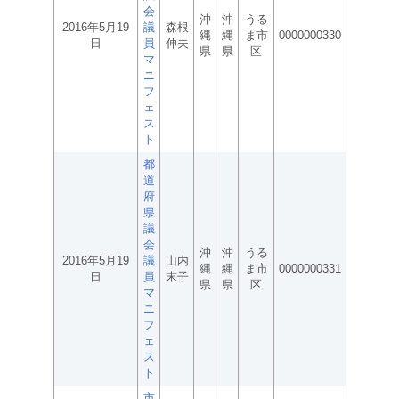
会
沖
沖
うる
2016年5月19
議
森根
縄
縄
ま市
0000000330
日
員
伸夫
県
県
区
マ
ニ
フ
ェ
ス
ト
都
道
府
県
議
会
沖
沖
うる
2016年5月19
議
山内
縄
縄
ま市
0000000331
日
員
末子
県
県
区
マ
ニ
フ
ェ
ス
ト
市