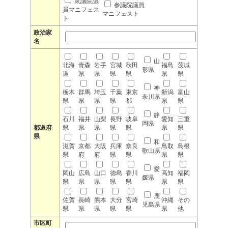
衆議院議
参議院議員
員マニフェス
マニフェスト
ト
政治家
名
山
北海
青森
岩手
宮城
秋田
福島
茨城
形県
道
県
県
県
県
県
県
神
栃木
群馬
埼玉
千葉
東京
新潟
富山
奈川県
県
県
県
県
都
県
県
静
石川
福井
山梨
長野
岐阜
愛知
三重
岡県
都道府
県
県
県
県
県
県
県
県
和
滋賀
京都
大阪
兵庫
奈良
鳥取
島根
歌山県
県
府
府
県
県
県
県
愛
岡山
広島
山口
徳島
香川
高知
福岡
媛県
県
県
県
県
県
県
県
鹿
佐賀
長崎
熊本
大分
宮崎
沖縄
その
児島県
県
県
県
県
県
県
他
市区町