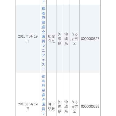
ト
都
道
府
県
議
会
沖
沖
うる
2016年5月19
議
照屋
縄
縄
ま市
0000000327
日
員
守之
県
県
区
マ
ニ
フ
ェ
ス
ト
都
道
府
県
議
会
沖
沖
うる
2016年5月19
議
仲田
縄
縄
ま市
0000000328
日
員
弘毅
県
県
区
マ