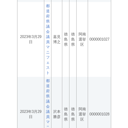
都
道
府
県
議
会
徳
徳
阿南
2023年3月29
議
嘉見
島
島
選挙
0000001027
日
員
博之
県
県
区
マ
ニ
フ
ェ
ス
ト
都
道
府
県
議
会
徳
徳
阿南
2023年3月29
議
沢本
島
島
選挙
0000001028
日
員
勝彦
県
県
区
マ
ニ