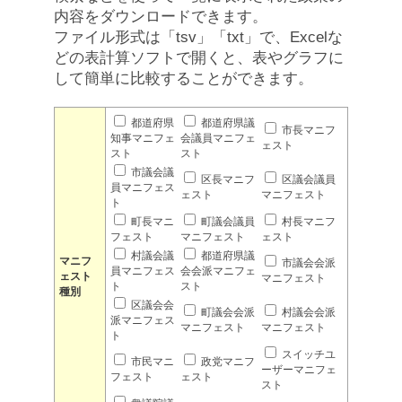
内容をダウンロードできます。
ファイル形式は「tsv」「txt」で、Excelな
どの表計算ソフトで開くと、表やグラフに
して簡単に比較することができます。
都道府県
都道府県議
市長マニフ
知事マニフェ
会議員マニフェ
ェスト
スト
スト
市議会議
区長マニフ
区議会議員
員マニフェス
ェスト
マニフェスト
ト
町長マニ
町議会議員
村長マニフ
フェスト
マニフェスト
ェスト
村議会議
都道府県議
マニフ
市議会会派
員マニフェス
会会派マニフェ
ェスト
マニフェスト
ト
スト
種別
区議会会
町議会会派
村議会会派
派マニフェス
マニフェスト
マニフェスト
ト
スイッチユ
市民マニ
政党マニフ
ーザーマニフェ
フェスト
ェスト
スト