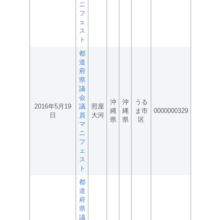
ニ
フ
ェ
ス
ト
都
道
府
県
議
会
沖
沖
うる
2016年5月19
議
照屋
縄
縄
ま市
0000000329
日
員
大河
県
県
区
マ
ニ
フ
ェ
ス
ト
都
道
府
県
議