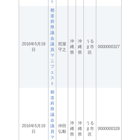
ト
都
道
府
県
議
会
沖
沖
うる
2016年5月19
議
照屋
縄
縄
ま市
0000000327
日
員
守之
県
県
区
マ
ニ
フ
ェ
ス
ト
都
道
府
県
議
会
沖
沖
うる
2016年5月19
議
仲田
縄
縄
ま市
0000000328
日
員
弘毅
県
県
区
マ