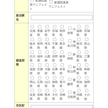
衆議院議
参議院議員
員マニフェス
マニフェスト
ト
政治家
名
山
北海
青森
岩手
宮城
秋田
福島
茨城
形県
道
県
県
県
県
県
県
神
栃木
群馬
埼玉
千葉
東京
新潟
富山
奈川県
県
県
県
県
都
県
県
静
石川
福井
山梨
長野
岐阜
愛知
三重
岡県
都道府
県
県
県
県
県
県
県
県
和
滋賀
京都
大阪
兵庫
奈良
鳥取
島根
歌山県
県
府
府
県
県
県
県
愛
岡山
広島
山口
徳島
香川
高知
福岡
媛県
県
県
県
県
県
県
県
鹿
佐賀
長崎
熊本
大分
宮崎
沖縄
その
児島県
県
県
県
県
県
県
他
市区町