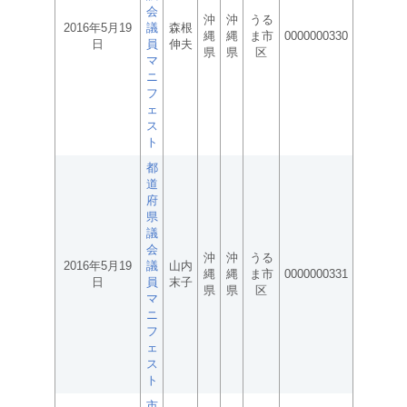
会
沖
沖
うる
2016年5月19
議
森根
縄
縄
ま市
0000000330
日
員
伸夫
県
県
区
マ
ニ
フ
ェ
ス
ト
都
道
府
県
議
会
沖
沖
うる
2016年5月19
議
山内
縄
縄
ま市
0000000331
日
員
末子
県
県
区
マ
ニ
フ
ェ
ス
ト
市