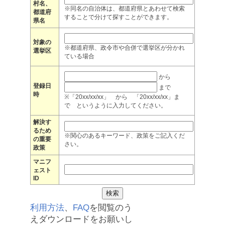
村名、
※同名の自治体は、都道府県とあわせて検索
都道府
することで分けて探すことができます。
県名
対象の
※都道府県、政令市や合併で選挙区が分かれ
選挙区
ている場合
から
登録日
まで
時
※「20xx/xx/xx」 から 「20xx/xx/xx」ま
で というように入力してください。
解決す
るため
※関心のあるキーワード、政策をご記入くだ
の重要
さい。
政策
マニフ
ェスト
ID
利用方法
、
FAQ
を閲覧のう
えダウンロードをお願いし