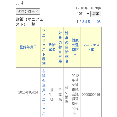
ます。
1
-
10
件 /
1078
件
政策（マニフェ
1
2
3
4
5
...
108
スト）一覧
マ
対
対
ニ
象
象
フ
対象
の
の
ェ
政治
マニフェス
の選
登録年月日
都
自
ス
家名
トID
挙区
道
治
ト
▲
府
体
種
県
名
別
市
議
2012
年袖
会
ケ浦
議
袖
市議
員
笹
千
2016年9月24
ケ
会議
マ
生
葉
0000000416
日
浦
員選
ニ
猛
県
市
挙中
フ
間報
ェ
告
ス