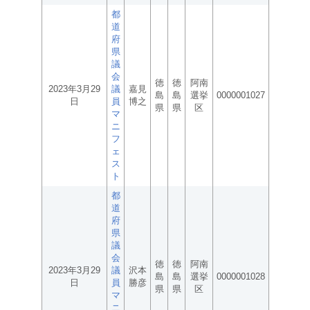
都
道
府
県
議
会
徳
徳
阿南
2023年3月29
議
嘉見
島
島
選挙
0000001027
日
員
博之
県
県
区
マ
ニ
フ
ェ
ス
ト
都
道
府
県
議
会
徳
徳
阿南
2023年3月29
議
沢本
島
島
選挙
0000001028
日
員
勝彦
県
県
区
マ
ニ