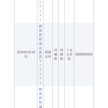
ニ
フ
ェ
ス
ト
都
道
府
県
議
会
沖
沖
うる
2016年5月19
議
照屋
縄
縄
ま市
0000000329
日
員
大河
県
県
区
マ
ニ
フ
ェ
ス
ト
都
道
府
県
議