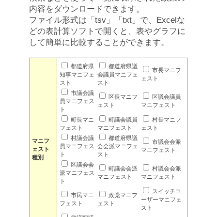
内容をダウンロードできます。
ファイル形式は「tsv」「txt」で、Excelな
どの表計算ソフトで開くと、表やグラフに
して簡単に比較することができます。
都道府県
都道府県議
市長マニフ
知事マニフェ
会議員マニフェ
ェスト
スト
スト
市議会議
区長マニフ
区議会議員
員マニフェス
ェスト
マニフェスト
ト
町長マニ
町議会議員
村長マニフ
フェスト
マニフェスト
ェスト
村議会議
都道府県議
マニフ
市議会会派
員マニフェス
会会派マニフェ
ェスト
マニフェスト
ト
スト
種別
区議会会
町議会会派
村議会会派
派マニフェス
マニフェスト
マニフェスト
ト
スイッチユ
市民マニ
政党マニフ
ーザーマニフェ
フェスト
ェスト
スト