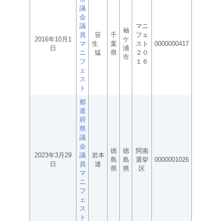
議
会
議
マニ
袖
員
笹
千
フェ
2016年10月1
ケ
マ
生
葉
スト
0000000417
日
浦
ニ
猛
県
２０
市
フ
１６
ェ
ス
ト
都
道
府
県
議
会
徳
徳
阿南
2023年3月29
議
岩本
島
島
選挙
0000001026
日
員
達
県
県
区
マ
ニ
フ
ェ
ス
ト