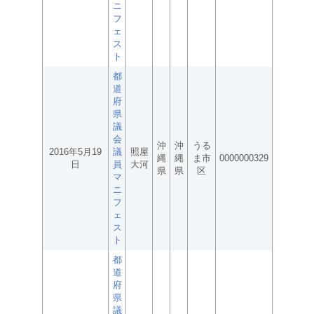
ニ
フ
ェ
ス
ト
都
道
府
県
議
会
沖
沖
うる
2016年5月19
議
照屋
縄
縄
ま市
0000000329
日
員
大河
県
県
区
マ
ニ
フ
ェ
ス
ト
都
道
府
県
議