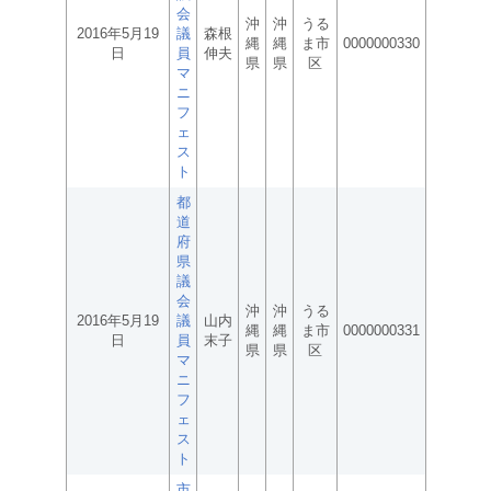
会
沖
沖
うる
2016年5月19
議
森根
縄
縄
ま市
0000000330
日
員
伸夫
県
県
区
マ
ニ
フ
ェ
ス
ト
都
道
府
県
議
会
沖
沖
うる
2016年5月19
議
山内
縄
縄
ま市
0000000331
日
員
末子
県
県
区
マ
ニ
フ
ェ
ス
ト
市