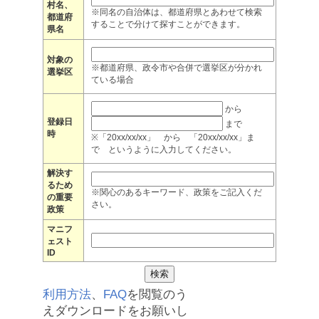
村名、
※同名の自治体は、都道府県とあわせて検索
都道府
することで分けて探すことができます。
県名
対象の
※都道府県、政令市や合併で選挙区が分かれ
選挙区
ている場合
から
登録日
まで
時
※「20xx/xx/xx」 から 「20xx/xx/xx」ま
で というように入力してください。
解決す
るため
※関心のあるキーワード、政策をご記入くだ
の重要
さい。
政策
マニフ
ェスト
ID
利用方法
、
FAQ
を閲覧のう
えダウンロードをお願いし