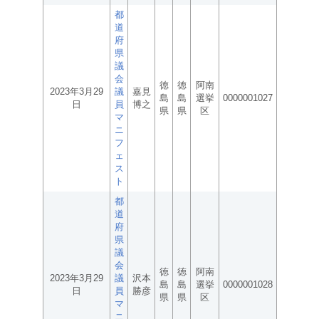
都
道
府
県
議
会
徳
徳
阿南
2023年3月29
議
嘉見
島
島
選挙
0000001027
日
員
博之
県
県
区
マ
ニ
フ
ェ
ス
ト
都
道
府
県
議
会
徳
徳
阿南
2023年3月29
議
沢本
島
島
選挙
0000001028
日
員
勝彦
県
県
区
マ
ニ