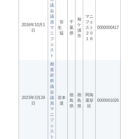
議
会
議
マニ
袖
員
笹
千
フェ
2016年10月1
ケ
マ
生
葉
スト
0000000417
日
浦
ニ
猛
県
２０
市
フ
１６
ェ
ス
ト
都
道
府
県
議
会
徳
徳
阿南
2023年3月29
議
岩本
島
島
選挙
0000001026
日
員
達
県
県
区
マ
ニ
フ
ェ
ス
ト