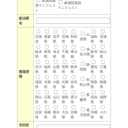
衆議院議
参議院議員
員マニフェス
マニフェスト
ト
政治家
名
山
北海
青森
岩手
宮城
秋田
福島
茨城
形県
道
県
県
県
県
県
県
神
栃木
群馬
埼玉
千葉
東京
新潟
富山
奈川県
県
県
県
県
都
県
県
静
石川
福井
山梨
長野
岐阜
愛知
三重
岡県
都道府
県
県
県
県
県
県
県
県
和
滋賀
京都
大阪
兵庫
奈良
鳥取
島根
歌山県
県
府
府
県
県
県
県
愛
岡山
広島
山口
徳島
香川
高知
福岡
媛県
県
県
県
県
県
県
県
鹿
佐賀
長崎
熊本
大分
宮崎
沖縄
その
児島県
県
県
県
県
県
県
他
市区町