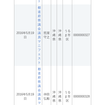
ト
都
道
府
県
議
会
沖
沖
うる
2016年5月19
議
照屋
縄
縄
ま市
0000000327
日
員
守之
県
県
区
マ
ニ
フ
ェ
ス
ト
都
道
府
県
議
会
沖
沖
うる
2016年5月19
議
仲田
縄
縄
ま市
0000000328
日
員
弘毅
県
県
区
マ