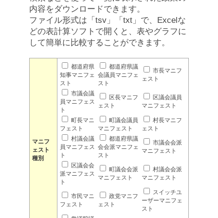
内容をダウンロードできます。
ファイル形式は「tsv」「txt」で、Excelな
どの表計算ソフトで開くと、表やグラフに
して簡単に比較することができます。
都道府県
都道府県議
市長マニフ
知事マニフェ
会議員マニフェ
ェスト
スト
スト
市議会議
区長マニフ
区議会議員
員マニフェス
ェスト
マニフェスト
ト
町長マニ
町議会議員
村長マニフ
フェスト
マニフェスト
ェスト
村議会議
都道府県議
マニフ
市議会会派
員マニフェス
会会派マニフェ
ェスト
マニフェスト
ト
スト
種別
区議会会
町議会会派
村議会会派
派マニフェス
マニフェスト
マニフェスト
ト
スイッチユ
市民マニ
政党マニフ
ーザーマニフェ
フェスト
ェスト
スト