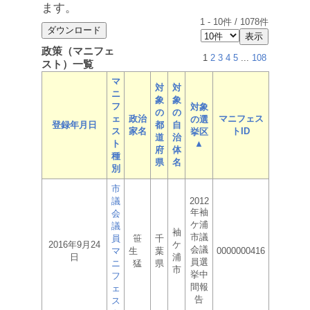
ます。
1
-
10
件 /
1078
件
政策（マニフェ
1
2
3
4
5
...
108
スト）一覧
マ
対
対
ニ
象
象
フ
対象
の
の
ェ
政治
マニフェス
の選
登録年月日
都
自
ス
家名
トID
挙区
道
治
ト
▲
府
体
種
県
名
別
市
議
2012
年袖
会
ケ浦
議
袖
市議
員
笹
千
2016年9月24
ケ
会議
マ
生
葉
0000000416
日
浦
員選
ニ
猛
県
市
挙中
フ
間報
ェ
告
ス